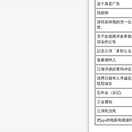
这个真是广告
找厨师
深切哀悼我的另一位
世。
关于欢迎两岸各界朋
谊会的公告
記念公演「多彩なる
急募潮州人
江海洋谈好莱坞冲击
优秀日籍华人寻诚实
统型淑女
忘年会（后记)
工会通知
江泽民没死
把pps的电影电视接