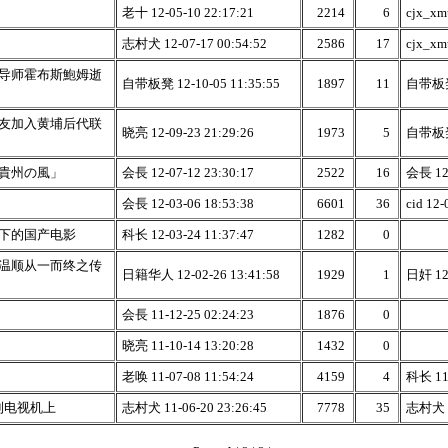
老十 12-05-10 22:17:21
2214
6
cjx_xm
志村犬 12-07-17 00:54:52
2586
17
cjx_xm
导师霍布斯鮑姆逝
自带板凳 12-10-05 11:35:55
1897
11
自带板凳 
友加入黄埔后代联
晓亮 12-09-23 21:29:26
1973
5
自带板凳 
貴州の風」
会長 12-07-12 23:30:17
2522
16
会長 12-
会長 12-03-06 18:53:38
6601
36
cid 12-
下的国产电影
科长 12-03-24 11:37:47
1282
0
温顺从一而终之传
日籍华人 12-02-26 13:41:58
1929
1
日奸 12-
会長 11-12-25 02:24:23
1876
0
晓亮 11-10-14 13:20:28
1432
0
老唤 11-07-08 11:54:24
4159
4
科长 11-
到电视机上
志村犬 11-06-20 23:26:45
7778
35
志村犬 11