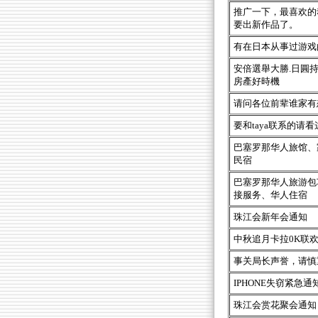
推广一下，最喜欢的
要出新作品了。
有在日本从事过游戏
安倍選舉大勝.日圓
房產好時機
请问各位前辈谁家有
要和taya联系的请看
巴塞罗那华人旅馆、
民宿
巴塞罗那华人旅游包
接服务、华人住宿
珠江会新年会通知
中秋追月卡拉0K联
事关局长声誉，请慎
IPHONE失窃紧急通
珠江会赏花聚会通知