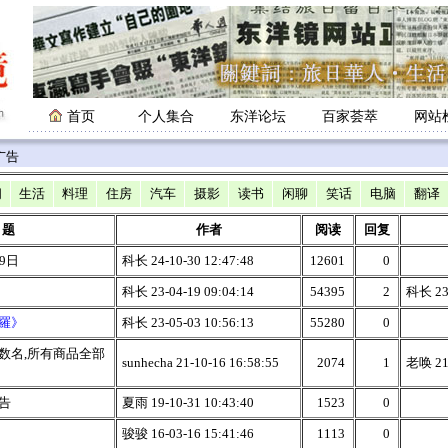
首页
个人集合
东洋论坛
百家荟萃
网站
广告
闻
生活
料理
住房
汽车
摄影
读书
闲聊
笑话
电脑
翻译
 题
作者
阅读
回复
9日
科长 24-10-30 12:47:48
12601
0
科长 23-04-19 09:04:14
54395
2
科长 23-
羅》
科长 23-05-03 10:56:13
55280
0
数名,所有商品全部
sunhecha 21-10-16 16:58:55
2074
1
老唤 21-
告
夏雨 19-10-31 10:43:40
1523
0
骏骏 16-03-16 15:41:46
1113
0