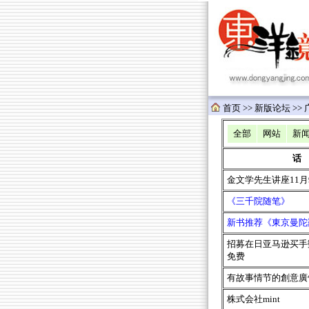
首页
>>
新版论坛 >> 
全部
网站
新
话
金文学先生讲座11月
《三千院随笔》
新书推荐《東京曼陀
招募在日亚马逊买手
免费
有故事情节的創意廣
株式会社mint