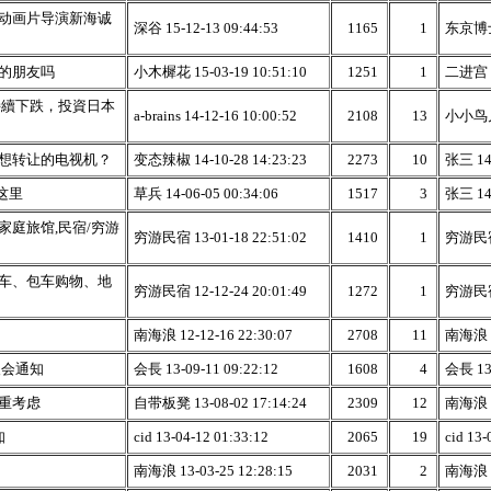
动画片导演新海诚
深谷 15-12-13 09:44:53
1165
1
东京博士 
的朋友吗
小木樨花 15-03-19 10:51:10
1251
1
二进宫 15
持續下跌，投資日本
a-brains 14-12-16 10:00:52
2108
13
小小鸟儿 
想转让的电视机？
变态辣椒 14-10-28 14:23:23
2273
10
张三 14-
这里
草兵 14-06-05 00:34:06
1517
3
张三 14-
家庭旅馆,民宿/穷游
穷游民宿 13-01-18 22:51:02
1410
1
穷游民宿 
车、包车购物、地
穷游民宿 12-12-24 20:01:49
1272
1
穷游民宿 
南海浪 12-12-16 22:30:07
2708
11
南海浪 13
欢会通知
会長 13-09-11 09:22:12
1608
4
会長 13-
重考虑
自带板凳 13-08-02 17:14:24
2309
12
南海浪 13
知
cid 13-04-12 01:33:12
2065
19
cid 13-
南海浪 13-03-25 12:28:15
2031
2
南海浪 13