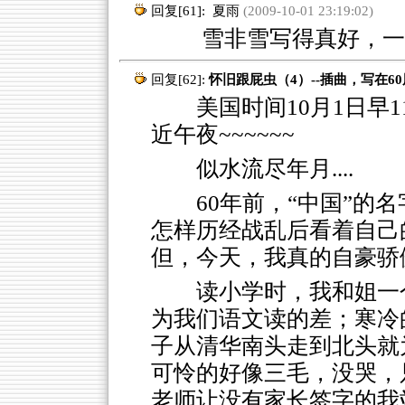
回复[61]:
夏雨
(2009-10-01 23:19:02)
雪非雪写得真好，一直
回复[62]:
怀旧跟屁虫（4）--插曲，写在6
美国时间10月1日早1
近午夜~~~~~~
似水流尽年月....
60年前，“中国”的
怎样历经战乱后看着自己
但，今天，我真的自豪骄
读小学时，我和姐一
为我们语文读的差；寒冷
子从清华南头走到北头就
可怜的好像三毛，没哭，
老师让没有家长签字的我