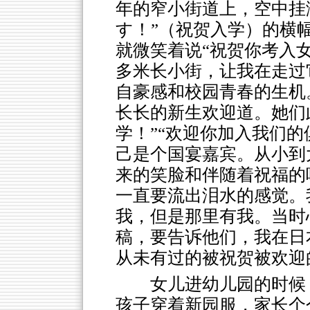
年的窄小街道上，空中挂
す！”（祝贺入学）的横
就微笑着说“祝贺你考入女
多米长小街，让我在走过
自豪感和校园青春的生机
长长的新生欢迎道。她们
学！”“欢迎你加入我们
己是个国宴嘉宾。从小到
来的笑脸和伴随着祝福的
一直要流出泪水的感觉。
我，但是那里有我。当时
稿，要告诉他们，我在日
从未有过的被祝贺被欢迎
女儿进幼儿园的时候
孩子穿着新园服，家长个