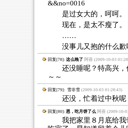
&&no=0016
是过女大的，呵呵。
现在，是太不瘦了。
……
没事儿又抱的什么歉
回复[78]:
这么晚了
阿蓓 (2009-10-03 01:28
还没睡呢？特高兴，但
～～
回复[79]:
雪非雪
(2009-10-03 01:28:43)
还没，忙着过中秋呢
回复[80]:
恩，吃月饼了么
阿蓓 (2009-10-03
我把家里８月底给我带