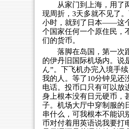
从家门到上海，用了
现周折，3天多就不见了。
小时，就到了日本——这
个国家任何一个原住民，
们的货币。
落脚在岛国，第一次
的伊丹旧国际机场内。说
ん”。下飞机办完入境手
我的人。等了10分钟见还
电话。投币口只有可以放
身上根本没有日元硬币，
子。机场大厅中穿制服的
串什么，可我根本不能识
币对付着用英语说我要打