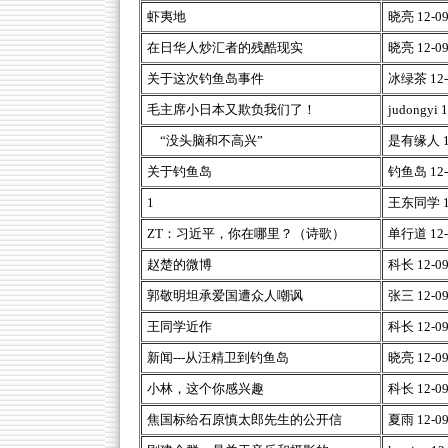
虾夷地
晓亮 12-09-
在日华人炒汇者的残酷现实
晓亮 12-09-
关于这次钓鱼岛事件
冰绿茶 12-0
毛主席小日本又欺负我们了！
judongyi 1
“没头脑和不高兴”
是有缘人 12-
关于钓鱼岛
钓鱼岛 12-0
1
王东同学 12-
ZT：习近平，你在哪里？（诗歌）
单行道 12-0
赵楚的微博
科长 12-09-
郭敬明坦承爱国遭众人嘲讽
张三 12-09-
王同学近作
科长 12-09-
新闻---从汪精卫到钓鱼岛
晓亮 12-09-
小林，这个你感兴趣
科长 12-09-
焦国标给石原慎太郎先生的公开信
夏雨 12-09-