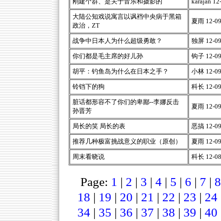
刚建个群、是关于音乐和摄影的
karajan 12
大陆公知戏说寓言以讽裆中央病于黑箱
夏雨 12-09-
政治，ZT
战争中日本人为什么超级勇敢？
独屏 12-09-
你们都是毛主席的好儿孙
钩子 12-09-
胡平：钓鱼岛为什么在日本之手？
小林 12-09-
铃铛下的狗
科长 12-09-
脏话都形容不了你们的卑鄙--李娜反击
夏雨 12-09-
孙晋芳
局长的笑 局长的表
恶搞 12-09-
推荐几种极富挑战意义的职业（原创）
夏雨 12-09-
周末看晓说
科长 12-08-
Page:
1
|
2
|
3
|
4
|
5
|
6
|
7
|
8
18
|
19
|
20
|
21
|
22
|
23
|
24
34
|
35
|
36
|
37
|
38
|
39
|
40