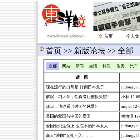
首页
个人集
首页
>>
新版论坛 >> 全部
全部
网站
新闻
生活
料理
住房
汽车
话 题
现在流行的口号是:打倒日本鬼子！
judongyi 1
解滨：习大哥，你真滴让俺很失望！
小林 12-09-
休日，请你看《时间的风景》
anqier 12-
美国的爱国与中国的爱国
南海浪 12-0
爱国爱到这份上:医院不治日本女人
judongyi 1
商人“爱国”无孔不入。。。
judongyi 1