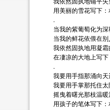
我依然固执地铺平失
用美丽的雪花写下：
.
当我的紫葡萄化为深
当我的鲜花依偎在别
我依然固执地用凝霜
在凄凉的大地上写下
.
我要用手指那涌向天
我要用手掌那托住太
摇曳着曙光那枝温暖
用孩子的笔体写下：