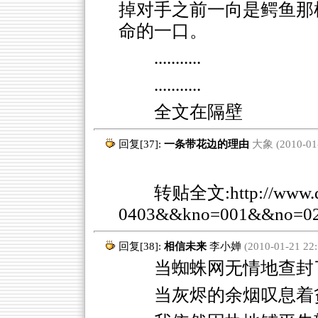
掉对手之前一向是鳄鱼那
命的一口。
...........
...........
全文在隔壁
回复[37]:
一条带花边的理由
大象 (2010-01-
转贴全文:
http://www
0403&&kno=001&&no=0
回复[38]:
相信未来
李小婵
(2010-01-21 22:
当蜘蛛网无情地查封
当灰烬的余烟叹息着