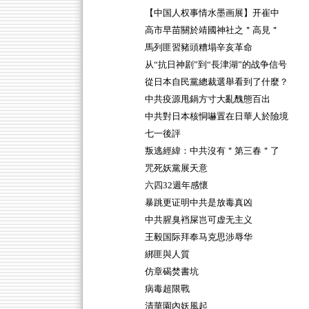
【中国人权事情水墨画展】开崔中
高市早苗關於靖國神社之＂高見＂
馬列匪習豬頭糟塌辛亥革命
从“抗日神剧”到“長津湖”的战争信号
從日本自民黨總裁選舉看到了什麼？
中共疫源甩鍋方寸大亂醜態百出
中共對日本核恫嚇置在日華人於險境
七一後評
叛逃經緯：中共沒有＂第三春＂了
咒死妖黨展天意
六四32週年感懷
暴跳更证明中共是放毒真凶
中共腥臭裆屎岂可虚无主义
王毅国际拜奉马克思涉辱华
綁匪與人質
仿章碣焚書坑
病毒超限戰
清華園內妖風起