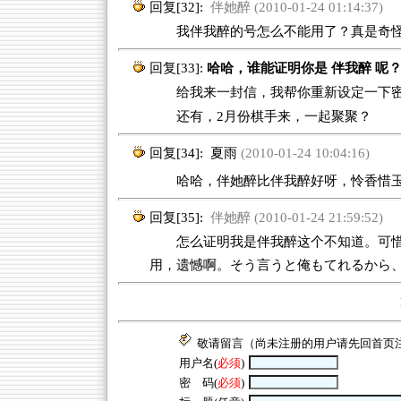
回复[32]:
伴她醉 (2010-01-24 01:14:37)
我伴我醉的号怎么不能用了？真是奇怪
回复[33]:
哈哈，谁能证明你是 伴我醉 呢
给我来一封信，我帮你重新设定一下
还有，2月份棋手来，一起聚聚？
回复[34]:
夏雨
(2010-01-24 10:04:16)
哈哈，伴她醉比伴我醉好呀，怜香惜
回复[35]:
伴她醉 (2010-01-24 21:59:52)
怎么证明我是伴我醉这个不知道。可惜这
用，遗憾啊。そう言うと俺もてれるから
敬请留言（尚未注册的用户请先回
首页
用户名(
必须
)
密 码(
必须
)