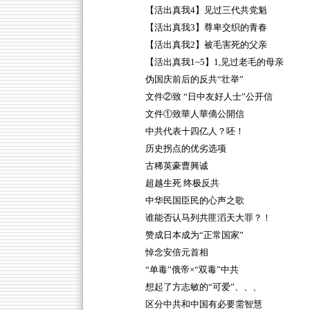
【活出真我4】见过三代共党魁
【活出真我3】尊卑交织的青春
【活出真我2】被毛害死的父亲
【活出真我1~5】1,见过老毛的母亲
伪国庆前后的反共“壮举”
文件②致 “日中友好人士”公开信
文件①致華人華僑公開信
中共代表十四亿人？呸！
历史拐点的优劣选项
古稀英豪曹興诚
超越生死 终极反共
中华民国臣民的心声之歌
谁能否认马列共匪滔天大罪？！
赞成日本成为“正常国家”
悼念安倍元首相
“单毒”俄帝×“双毒”中共
想起了方志敏的“可爱”、、、
区分中共和中国有必要需智慧