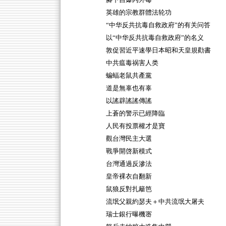
腳下自爆內外毒
英雄的宗教群體法轮功
“中华反共抗毒自救政府”的有关问答
以“中华反共抗毒自救政府”的名义
敦促習近平速學日本昭和天皇規勸書
中共瘟毒祸害人类
蝙蝠老鼠共產黨
道是無辜也有辜
以謠辟謠謠傳謠
上蒼的警示已經降臨
人民有投票權才是寶
觀台灣民主大選
戰爭開啓新模式
台灣通過反滲法
皇帝裸衣自翻新
鼠狼反對扎籬笆
流氓父親約瑟夫＋中共流氓大屠夫
瑞士銀行曝機宻