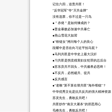
记住六四，追责共匪！
“反华冠军”夺“灭共金牌”
没有选票，你不过是一只鸟
●＂赤佬＂是如何煉成的？
●普金暴败必加速中共暴亡
●燕山雪花大如習
●“铁链女”拷问每个人的良心
段耀中是否在向习近平拍马屁？
●马列共匪是中华史上最大汉奸
●习共匪是拐卖残害妇女犯罪的总后台
●苏东弃共不回头，中共顽孝必恶终！
●不反共，必然縱共、從共
●反共感言
●“老唤”算不算在替共匪“海外维稳”？
中华优秀文化是抗共反共的强大精神资源
苏灵先生，勇敢反共吧！
共匪炒作“南京大屠杀”的邪恶用心
毛峰先生，勇敢反共吧！