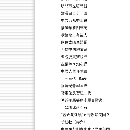
明鬥薄左暗鬥習
瀟灑白宮走一回
中共乃系中山狼
慘滅華嬰四萬萬
橫路敬二有後人
兩個太陽互照耀
可憐中國炮灰衆
習包脫貧賽脫褲
韭菜吟＆炮灰叹
中國人票任党嫖
二会有代JiBa表
怪调纪念华国锋
贊兩位反習紅二代
習近平悪播瘟疫罪責難逃
川普堪比蒋介石
“蓝金黄红黑”五毒攻陷美国？
仿杜牧《赤弊》
中共独裁剧毒毒化了民主美国