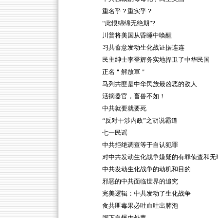
重名乎？重实乎？
“此恨绵绵无绝期”?
川普将美国从昏睡中唤醒
习共蓄意发动生化战证据连连
民主绅士李登辉务实地捍卫了中华民国
正名＂解放軍＂
马列共匪是中华民族最凶恶的敌人
活摘器官，畜兽不如！
中共就要就要死
“反对干涉内政”之胡说霸道
七一民谣
中共拒绝调查等于自认犯罪
对中共发动生化战争嫌疑的有罪侦查和无
中共发动生化战争的动机和目的
邪恶的中共面临世界的追究
完美逻辑：中共发动了生化战争
食共匪毒果必吐血吐出肺泡