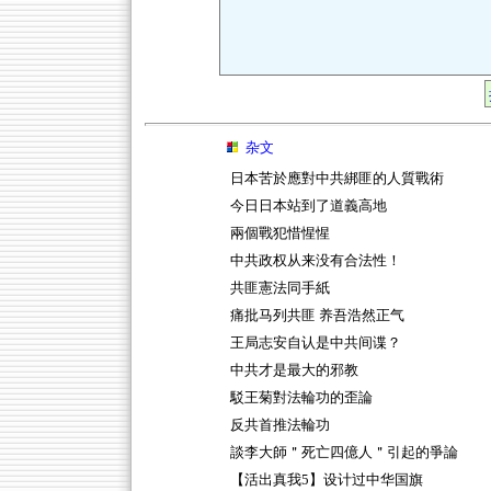
杂文
日本苦於應對中共綁匪的人質戰術
今日日本站到了道義高地
兩個戰犯惜惺惺
中共政权从来没有合法性！
共匪憲法同手紙
痛批马列共匪 养吾浩然正气
王局志安自认是中共间谍？
中共才是最大的邪教
駁王菊對法輪功的歪論
反共首推法輪功
談李大師＂死亡四億人＂引起的爭論
【活出真我5】设计过中华国旗