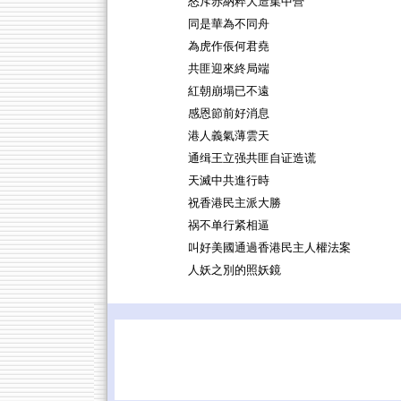
怒斥赤納粹大造集中營
同是華為不同舟
為虎作倀何君堯
共匪迎來終局端
紅朝崩塌已不遠
感恩節前好消息
港人義氣薄雲天
通缉王立强共匪自证造谎
天滅中共進行時
祝香港民主派大勝
祸不单行紧相逼
叫好美國通過香港民主人權法案
人妖之別的照妖鏡