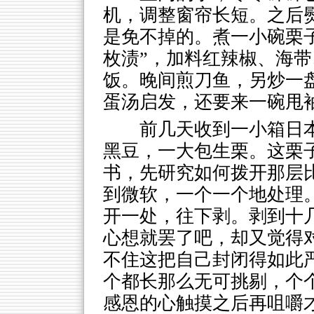
机，调整窗帘长短。之后
是免不掉的。煮一小碗栗
枚渍”，加料红辣椒、海
饭。晚间煎刀鱼，另炒一
蛋汤启发，还要来一碗甩
前几天收到一小箱日
黑豆，一大包生栗。这栗
书，先研究如何拨开那层
到微软，一个一个地处理
开一处，往下剥。剥到十
心想就罢了吧，却又觉得
不住这把自己封闭得如此
个都长那么无可挑剔，个
感恩的心触摸之后再咀嚼