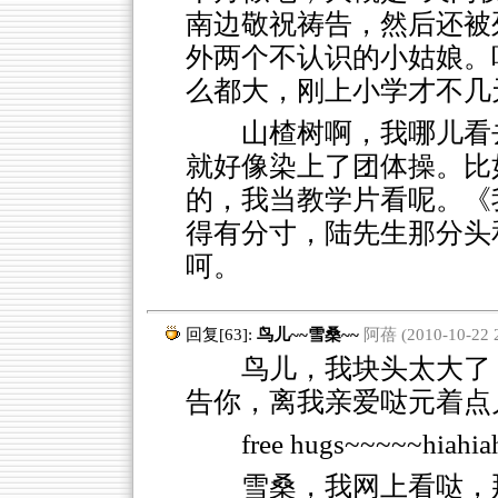
南边敬祝祷告，然后还被
外两个不认识的小姑娘。
么都大，刚上小学才不几
山楂树啊，我哪儿看
就好像染上了团体操。比
的，我当教学片看呢。《
得有分寸，陆先生那分头
呵。
回复[63]:
鸟儿~~雪桑~~
阿蓓 (2010-10-22 2
鸟儿，我块头太大了，
告你，离我亲爱哒元着点
free hugs~~~~~hiahia
雪桑，我网上看哒，