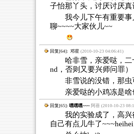
子怡那丫头，讨厌讨厌真
我今儿下午有重要事
聊~~~~大家伙儿~~
回复[64]:
邓星
(2010-10-23 04:06:41)
哈非雪，亲爱哒，二十
nd，否则又要兴师问罪）
非雪说的没错，那虫
亲爱哒的小鸡冻是啥
回复[65]:
嘿嘿嘿~~~
阿蓓 (2010-10-23 08:1
我的实验成了，高兴得我，h
自己有点儿牛了~~~heihei