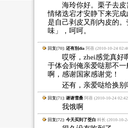
海玲你好。栗子去皮
情绪迭宕才安静下来完成
是自己剥皮又削内皮的。
味」，呵呵。
回复[70]:
还有别dia
阿蓓 (2010-10-24 02:40
哎呀，zhei感觉真好
于体会到俺亲爱哒那不一
啊，感谢国家感谢党！
还有，亲爱哒给换别
回复[71]:
谢谢雪桑
阿蓓 (2010-10-24 02:42
我饿啊
回复[72]:
今天买到了茭白
科长 (2010-10-24