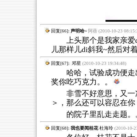
回复[66]:
声明哈~
阿蓓 (2010-10-23 08:15:
上头那个是我家亲爱dia,不
儿那样儿di斜我~然后对着
回复[67]:
邓星
(2010-10-23 19:34:48)
哈哈，试验成功便走出
奖你吃巧克力。。
非雪不好意思，又一
＞，那么还可以容忍在你
的院子里乱走走题。
回复[68]:
我也要闻桂花
杜海玲
(2010-10-23