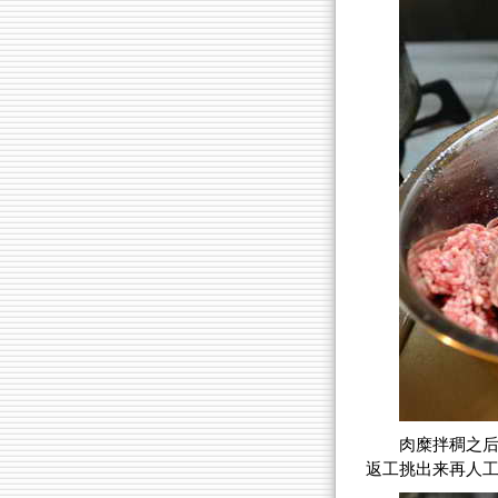
肉糜拌稠之
返工挑出来再人