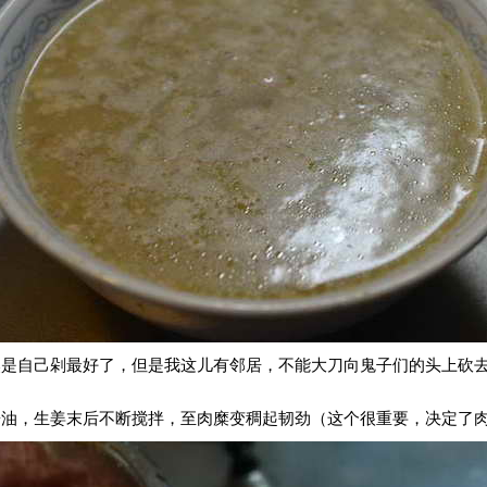
然是自己剁最好了，但是我这儿有邻居，不能大刀向鬼子们的头上砍
酱油，生姜末后不断搅拌，至肉糜变稠起韧劲（这个很重要，决定了