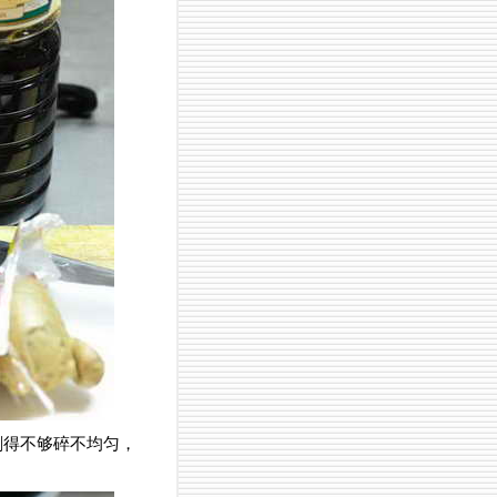
剁得不够碎不均匀，