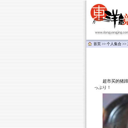
首页
>>
个人集合
>>
超市买的猪蹄，
っぷり！