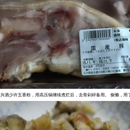
兴酒少许五香粉，用高压锅继续煮烂后，去骨剁碎备用。 偷懒，用