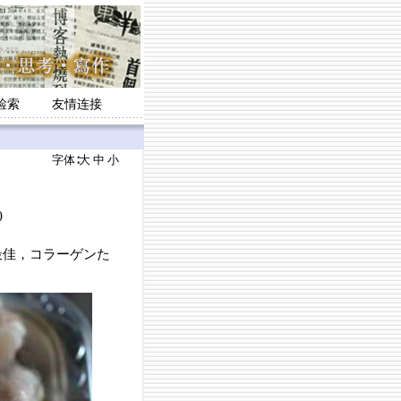
检索
友情连接
字体∶
大
中
小
)
佳，コラーゲンた