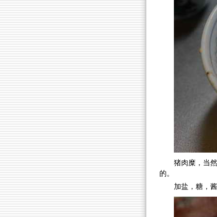
猪肉糜，当
的。
加盐，糖，