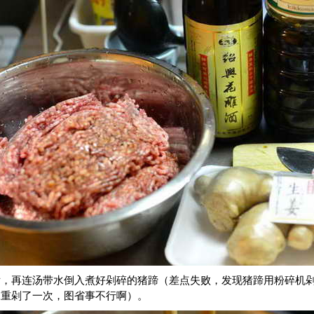
后，再连汤带水倒入煮好剁碎的猪蹄（差点失败，发现猪蹄用粉碎机
工重剁了一次，图省事不行啊）。