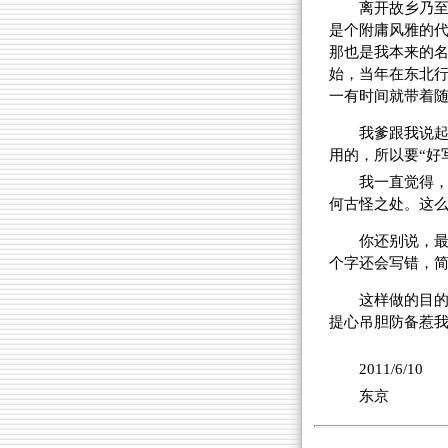
离开故乡乃至
是个附庸风雅的代
那也是我本来的
始，当年在东北行
一有时间就带着随
我爹跟我说
用的，所以要“好
我一直觉得
何古怪之处。这
你还别说，最
个字还会写错，
这样做的目的
提心吊胆防备惹
2011/6/10
东京