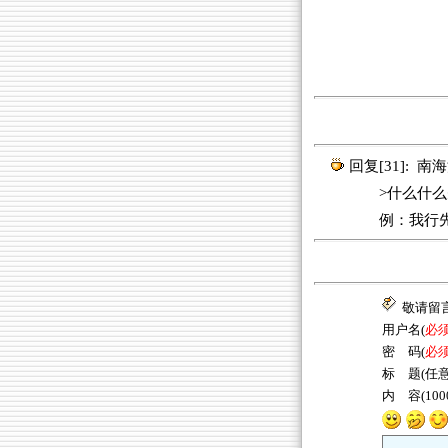
回复[31]:
南海
>什么什么
例：我行先
敬请留
用户名(
必
密 码(
必
标 题(任意
内 容(10