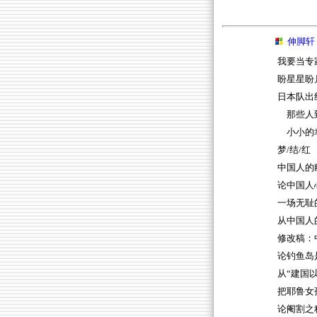
伸脚轩
我要当专
盼星星盼
日本队出
那些人
小小的
梦/结/红
中国人的
论中国人
一场无耻
从中国人
修改稿：
论钓鱼岛
从“建国
把耶鲁女
论阉割之