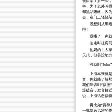
或留学生多一些
字，为了老外叫
却黑咕隆咚，因
去，在门上轻轻
没想到从黑暗
啦！
我哦了一声
临走时往房
他妈的！人
天想，但是没地
骏就叫“Jo
上海本来就
音，你就能了解那
我们应该叫“福德
爆破音，发音接近“
说，上海话念福特
再比如“得律风”
一批飘逸风雅的