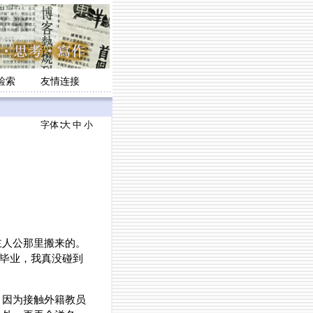
检索
友情连接
字体∶
大
中
小
主人公那里搬来的。
中毕业，我真没碰到
，因为接触外籍教员