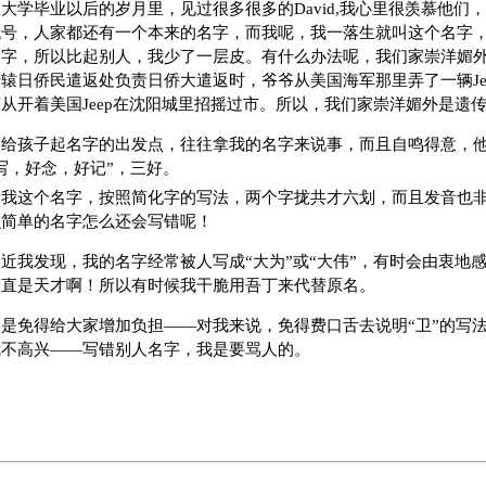
大学毕业以后的岁月里，见过很多很多的David,我心里很羡慕他们，D
号，人家都还有一个本来的名字，而我呢，我一落生就叫这个名字，哪怕你
名字，所以比起别人，我少了一层皮。有什么办法呢，我们家崇洋媚
辕日侨民遣返处负责日侨大遣返时，爷爷从美国海军那里弄了一辆Jee
从开着美国Jeep在沈阳城里招摇过市。所以，我们家崇洋媚外是遗
起给孩子起名字的出发点，往往拿我的名字来说事，而且自鸣得意，
写，好念，好记”，三好。
，我这个名字，按照简化字的写法，两个字拢共才六划，而且发音也
么简单的名字怎么还会写错呢！
近我发现，我的名字经常被人写成“大为”或“大伟”，有时会由衷地
简直是天才啊！所以有时候我干脆用吾丁来代替原名。
是免得给大家增加负担——对我来说，免得费口舌去说明“卫”的写
我不高兴——写错别人名字，我是要骂人的。