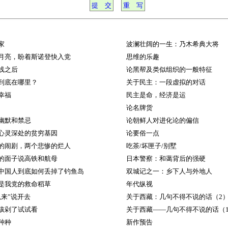
家
波澜壮阔的一生：乃木希典大将
月亮，盼着斯诺登快入党
思维的乐趣
线之后
论黑帮及类似组织的一般特征
到底在哪里？
关于民主：一段虚拟的对话
幸福
民主是命，经济是运
论名牌货
幽默和禁忌
论朝鲜人对进化论的偏信
心灵深处的贫穷基因
论要俗一点
的闹剧，两个悲惨的烂人
吃茶/坏匣子/别墅
的面子说高铁和航母
日本警察：和蔼背后的强硬
中国人到底如何丢掉了钓鱼岛
双城记之一：乡下人与外地人
是我党的救命稻草
年代纵视
以来”说开去
关于西藏：几句不得不说的话（2
孩剁了试试看
关于西藏——几句不得不说的话（
种种
新作预告