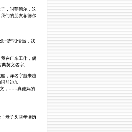
伙子，叫菲德尔，这
，我们的朋友菲德尔
里念“楚”很恰当，我
。我在广东工作，偶
类的古典英文名字。
贼船，洋名字越来越
动词前边加
中文，……真他妈的
辑！老子头两年读历