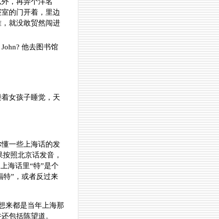
以外，再弄个洋名
寝室的门开着，里边
雅，就没敢贸然闯进
hn? 他去图书馆
搂着女孩子睡觉，天
你懂一些上海话的发
果按照北京话发音，
上海话里“特”是个
福特”，或者反过来
词汇，想来都是当年上海那
许还包括陈望道。