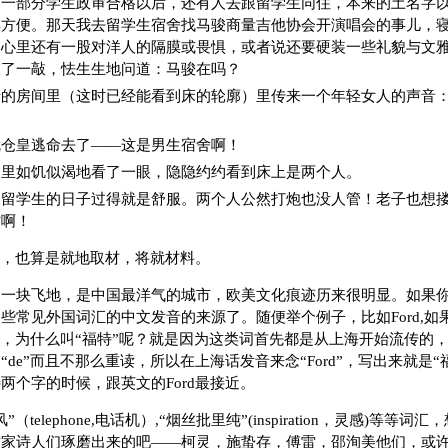
，一部分学生政审合格以后，还有人去跟留学生同住，本来的土名字
得方便。那天我去留学生宿舍找马骏商量吉他协会开演唱会的事儿，
为心里还有一股对洋人的隔膜或畏惧，或者说还要硬装一些礼貌与文
敲了一敲，怯生生地问道：马骏在吗？
的房间里（这时已经能看到床的轮廓）里传来一个年轻女人的声音：Jo
就仓皇逃命去了——这是男生宿舍啊！
间里如饥似渴地看了一眼，隐隐约约看到床上是两个人。
家留学生的日子过得就是舒服。两个人公然打炮也没人管！老子也想
方啊！
hn”，也算是就地取材，将就材料。
是一块飞地，是中国最洋气的城市，欧美文化痕迹历来很明显。如果
些常见外国词汇的中文发音的来源了。随便举个例子，比如Ford,如
”，为什么叫“福特”呢？就是因为这类词首先都是从上海开始流传的，
de”而且不那么重读，所以在上海话发音来念“Ford”，写出来就是“
两个字的时候，跟英文的Ford最接近。
（telephone,电话机）,“烟丝批里纯”(inspiration，灵感)等等
作家诗人们琢磨出来的吧——柯灵，施蛰存，傅雷，邵洵美他们，或