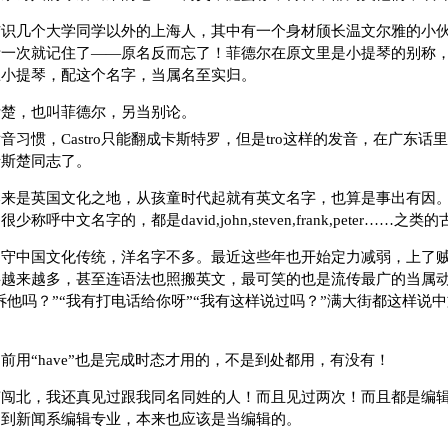
结识几个大学同学以外的上海人，其中有一个身材颀长温文尔雅的小
听一次就记住了——原名反而忘了！菲德尔在原文里是小提琴的别称
练小提琴，配这个名字，当属名至实归。
斯楚，也叫菲德尔，另当别论。
音习惯，Castro只能翻成卡斯特罗，但是tro这样的发音，在广东话
卡斯楚同志了。
本来是英国文化之地，从孩童时代起就有英文名字，也算是事出有因
称呼中文名字的，都是david,john,steven,frank,peter……之
固守中国文化传统，洋名字不多。最近这些年也开始定力减弱，上了
字越来越多，甚至连语法也照搬英文，最可笑的也是流传最广的当属
告诉他吗？”“我有打电话给你呀”“我有这样说过吗？”满大街都这样说
前用“have”也是完成时态才用的，不是到处都用，有没有！
南闯北，我还真见过跟我同名同姓的人！而且见过两次！而且都是编
逃到新闻系编辑专业，本来也应该是当编辑的。