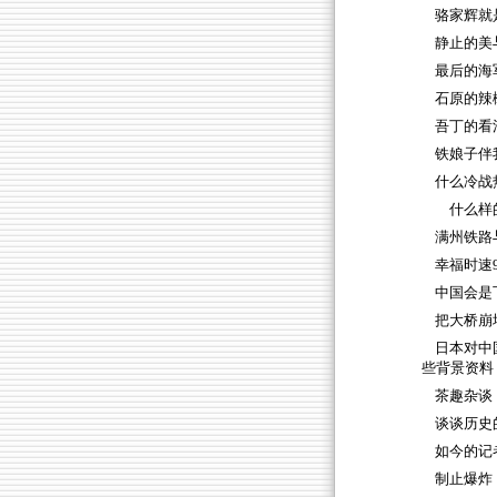
骆家辉就
静止的美
最后的海
石原的辣
吾丁的看
铁娘子伴
什么冷战
什么样的
满州铁路
幸福时速
中国会是
把大桥崩
日本对中
些背景资料
茶趣杂谈
谈谈历史
如今的记
制止爆炸