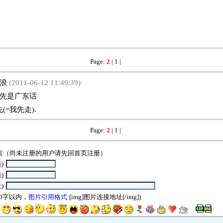
Page:
2
|
1
|
浪
(2011-06-12 11:49:39)
先是广东话
(=我先走).
Page:
2
|
1
|
言（尚未注册的用户请先回
首页
注册）
须
)
须
)
)
00字以内，
图片引用格式
:[img]图片连接地址[/img])