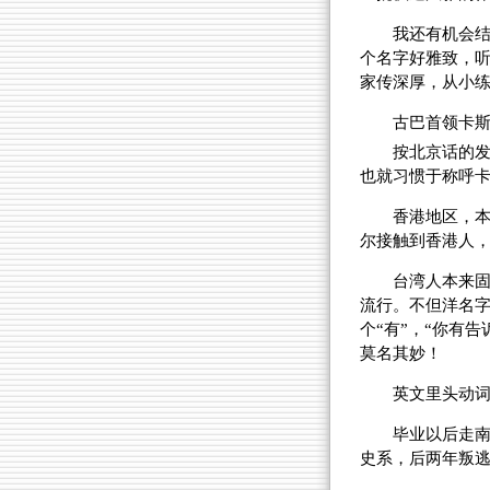
我还有机会
个名字好雅致，
家传深厚，从小
古巴首领卡
按北京话的发
也就习惯于称呼
香港地区，
尔接触到香港人，很少
台湾人本来
流行。不但洋名
个“有”，“你有
莫名其妙！
英文里头动词
毕业以后走
史系，后两年叛