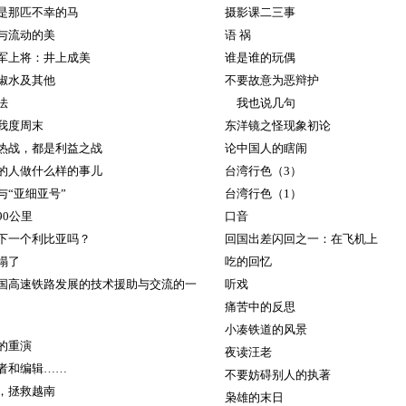
是那匹不幸的马
摄影课二三事
与流动的美
语 祸
军上将：井上成美
谁是谁的玩偶
椒水及其他
不要故意为恶辩护
法
我也说几句
我度周末
东洋镜之怪现象初论
热战，都是利益之战
论中国人的瞎闹
人做什么样的事儿
台湾行色（3）
与“亚细亚号”
台湾行色（1）
90公里
口音
下一个利比亚吗？
回国出差闪回之一：在飞机上
塌了
吃的回忆
国高速铁路发展的技术援助与交流的一
听戏
痛苦中的反思
小凑铁道的风景
的重演
夜读汪老
者和编辑……
不要妨碍别人的执著
，拯救越南
枭雄的末日