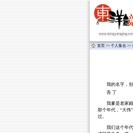
首页
>>
个人集合
>>
我的名字，别
吾 丁
我爹是老家
那个年代，“大伟
过。
我们这个年