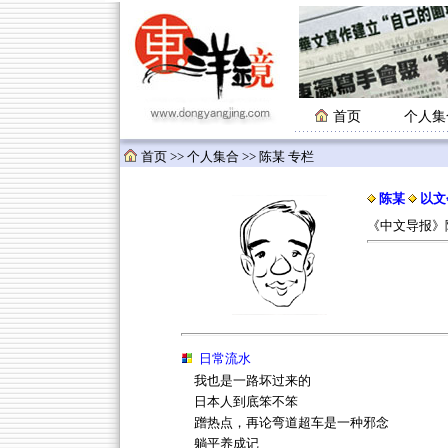
首页
个人集
首页
>>
个人集合
>> 陈某 专栏
陈某
以文
《中文导报》
日常流水
我也是一路坏过来的
日本人到底笨不笨
蹭热点，再论弯道超车是一种邪念
躺平养成记