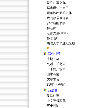
复旦往事之九
赵鑫珊先生走了
晚年沙叶新的力作
我的故居今何在
沙叶新的后事
林老师
老张先生(草稿)
怀念老叶
晒晒大学毕业纪念册
写作甘苦
千期一会
乱话三千之乐
三千院开场白
山水有情
文章甘苦
我烧“大杂烩”
我是谁
复旦往事
中文导报和我
五十打油