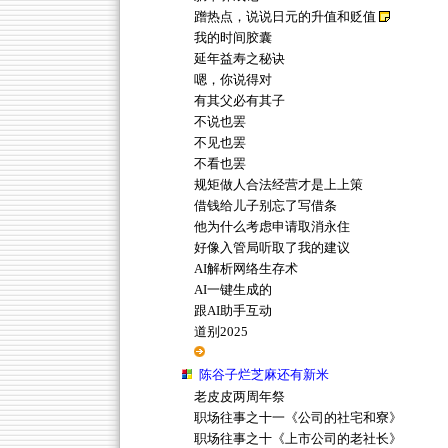
蹭热点，说说日元的升值和贬值
我的时间胶囊
延年益寿之秘诀
嗯，你说得对
有其父必有其子
不说也罢
不见也罢
不看也罢
规矩做人合法经营才是上上策
借钱给儿子别忘了写借条
他为什么考虑申请取消永住
好像入管局听取了我的建议
AI解析网络生存术
AI一键生成的
跟AI助手互动
道别2025
陈谷子烂芝麻还有新米
老皮皮两周年祭
职场往事之十一《公司的社宅和寮》
职场往事之十《上市公司的老社长》