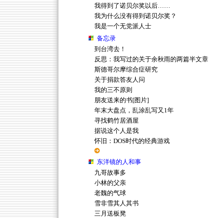
我得到了诺贝尔奖以后……
我为什么没有得到诺贝尔奖？
我是一个无党派人士
备忘录
到台湾去！
反思：我写过的关于余秋雨的两篇半文章
斯德哥尔摩综合症研究
关于捐款答友人问
我的三不原则
朋友送来的书[图片]
年末大盘点，乱涂乱写又1年
寻找鹤竹居酒屋
据说这个人是我
怀旧：DOS时代的经典游戏
东洋镜的人和事
九哥故事多
小林的父亲
老魏的气球
雪非雪其人其书
三月送板凳