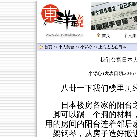
首页
个人集
首页
>>
个人集合
>>
小背心
>> 上海太太在日本
我们公寓日本
小背心 (发表日期:2016-02
八卦一下我们楼里历经一
日本楼房各家的阳台
一脚可以踢一个洞的材料
用的房间的阳台连着邻居
一架钢琴，从房子造好搬