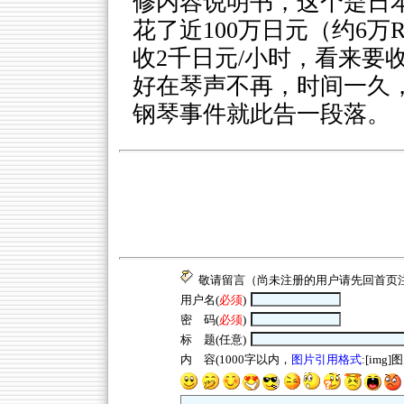
修内容说明书，这个是日
花了近100万日元（约6
收2千日元/小时，看来要
好在琴声不再，时间一久
钢琴事件就此告一段落。
敬请留言（尚未注册的用户请先回
首页
用户名(
必须
)
密 码(
必须
)
标 题(任意)
内 容(1000字以内，
图片引用格式
:[img]