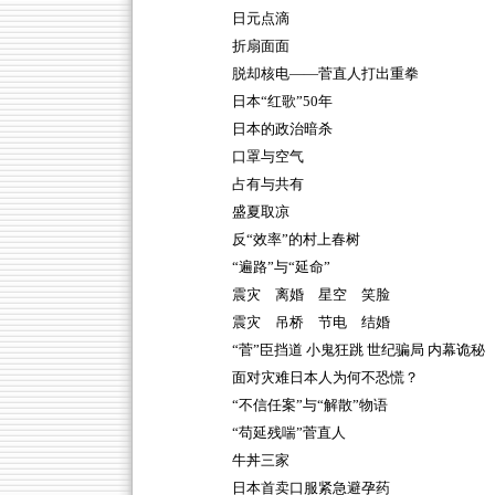
日元点滴
折扇面面
脱却核电——菅直人打出重拳
日本“红歌”50年
日本的政治暗杀
口罩与空气
占有与共有
盛夏取凉
反“效率”的村上春树
“遍路”与“延命”
震灾 离婚 星空 笑脸
震灾 吊桥 节电 结婚
“菅”臣挡道 小鬼狂跳 世纪骗局 内幕诡秘
面对灾难日本人为何不恐慌？
“不信任案”与“解散”物语
“苟延残喘”菅直人
牛丼三家
日本首卖口服紧急避孕药