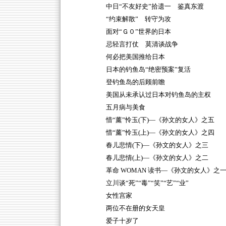
中日“不友好史”拾遗一 鉴真东渡
“约束解散” 转守为攻
面对“Ｇ０”世界的日本
忌轻言打仗 莫清谈战争
何必把美国推给日本
日本的钓鱼岛“绝密预案”复活
登钓鱼岛的后顾前瞻
美国从未承认过日本对钓鱼岛的主权
五月病与美食
惜“薰”怜玉(下)—《孙文的女人》之五
惜“薰”怜玉(上)—《孙文的女人》之四
春儿悲情(下)—《孙文的女人》之三
春儿悲情(上)—《孙文的女人》之二
革命 WOMAN 读书—《孙文的女人》之
立川谈“死”“毒”“笑”“艺”“业”
女性宫家
两位不在册的女天皇
爱子十岁了