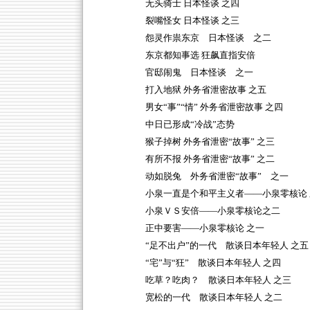
无头骑士 日本怪谈 之四
裂嘴怪女 日本怪谈 之三
怨灵作祟东京 日本怪谈 之二
东京都知事选 狂飙直指安倍
官邸闹鬼 日本怪谈 之一
打入地狱 外务省泄密故事 之五
男女“事”“情” 外务省泄密故事 之四
中日已形成“冷战”态势
猴子掉树 外务省泄密“故事” 之三
有所不报 外务省泄密“故事” 之二
动如脱兔 外务省泄密“故事” 之一
小泉一直是个和平主义者——小泉零核论 
小泉ＶＳ安倍——小泉零核论之二
正中要害——小泉零核论 之一
“足不出户”的一代 散谈日本年轻人 之五
“宅”与“狂” 散谈日本年轻人 之四
吃草？吃肉？ 散谈日本年轻人 之三
宽松的一代 散谈日本年轻人 之二