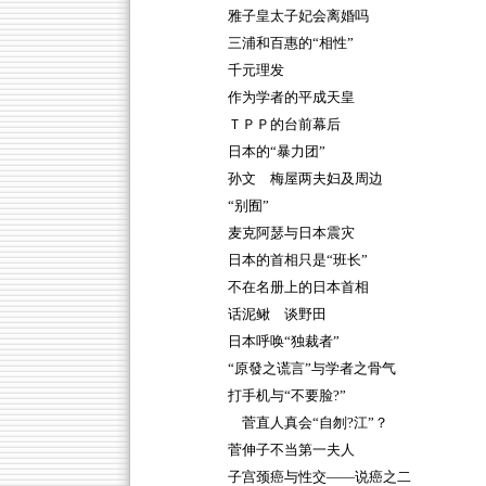
雅子皇太子妃会离婚吗
三浦和百惠的“相性”
千元理发
作为学者的平成天皇
ＴＰＰ的台前幕后
日本的“暴力团”
孙文 梅屋两夫妇及周边
“别囿”
麦克阿瑟与日本震灾
日本的首相只是“班长”
不在名册上的日本首相
话泥鳅 谈野田
日本呼唤“独裁者”
“原發之谎言”与学者之骨气
打手机与“不要脸?”
菅直人真会“自刎?江”？
菅伸子不当第一夫人
子宫颈癌与性交——说癌之二