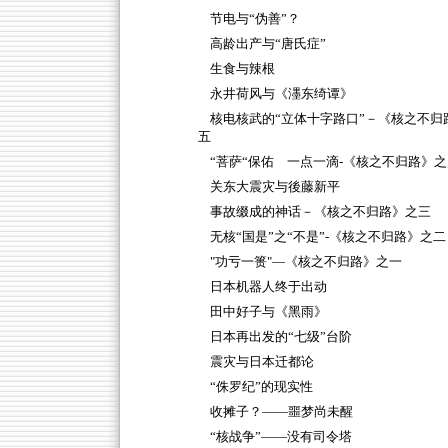
节电与“伪善”？
高龄出产与“唐氏症”
生食与辣根
永井荷风与《濹东绮谭》
核电核武的“立体十字路口”－《核之不归
五
“菩萨“保佑 一点一滴-《核之不归路》之
关东大震灾与後藤新平
事故缀成的神话－《核之不归路》之三
无核“国是”之“不是”-《核之不归路》之二
"功亏一篑"—《核之不归路》之一
日本机器人终于出动
田中好子与《黑雨》
日本再出发的“七级”台阶
震灾与日本迁都论
“侏罗纪”的现实性
收摊子？——噩梦尚未醒
“核战争”——没有司令塔