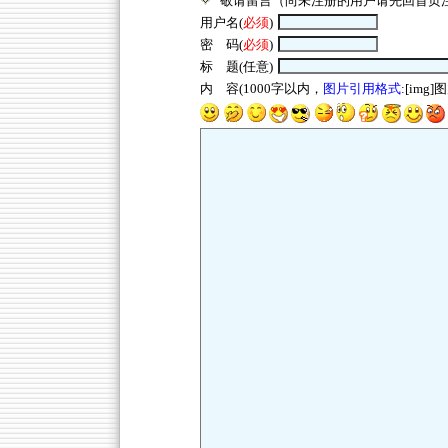
敬请留言（尚未注册的用户请先回
首页
用户名(
必须
)
密 码(
必须
)
标 题(任意)
内 容(1000字以内，
图片引用格式
:[img]