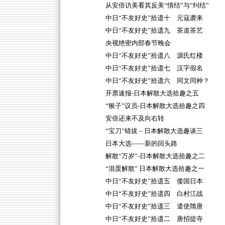
从安倍访美看其反美“情结”与“纠结”
中日“不友好史”拾遗十 元寇袭来
中日“不友好史”拾遗九 茶道茶艺
央视绝密内部春节晚会
中日“不友好史”拾遗八 源氏红楼
中日“不友好史”拾遗七 汉字假名
中日“不友好史”拾遗六 同文同种？
开票速报-日本解散大选拾趣之五
“猴子”议员-日本解散大选拾趣之四
安倍还来不及向右转
“宝刀”错拔－日本解散大选趣谈三
日本大选——新的回头路
解散“万岁”-日本解散大选拾趣之二
“混蛋解散” 日本解散大选拾趣之一
中日“不友好史”拾遗五 倭国日本
中日“不友好史”拾遗四 白村江战
中日“不友好史”拾遗三 遣使隋唐
中日“不友好史”拾遗二 唐招提寺