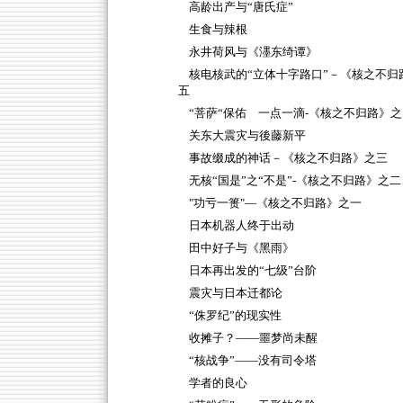
高龄出产与“唐氏症”
生食与辣根
永井荷风与《濹东绮谭》
核电核武的“立体十字路口”－《核之不归
五
“菩萨“保佑 一点一滴-《核之不归路》之
关东大震灾与後藤新平
事故缀成的神话－《核之不归路》之三
无核“国是”之“不是”-《核之不归路》之二
"功亏一篑"—《核之不归路》之一
日本机器人终于出动
田中好子与《黑雨》
日本再出发的“七级”台阶
震灾与日本迁都论
“侏罗纪”的现实性
收摊子？——噩梦尚未醒
“核战争”——没有司令塔
学者的良心