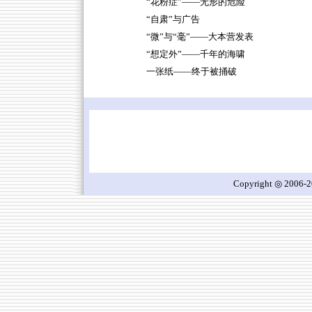
“花粉症”——无形的危险
“自肃”与广告
“微”与“毫”——大本营发表
“想定外”——千年的海啸
一张纸——终于被捅破
Copyright ◎ 2006