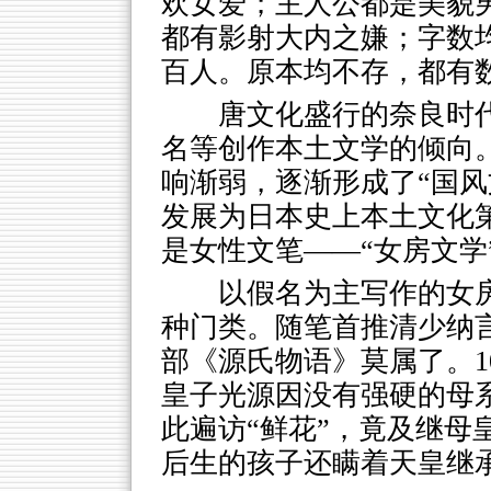
欢女爱；主人公都是美貌
都有影射大内之嫌；字数
百人。原本均不存，都有
唐文化盛行的奈良时代（
名等创作本土文学的倾向
响渐弱，逐渐形成了“国风文
发展为日本史上本土文化
是女性文笔——“女房文学
以假名为主写作的女
种门类。随笔首推清少纳
部《源氏物语》莫属了。1
皇子光源因没有强硬的母
此遍访“鲜花”，竟及继母
后生的孩子还瞒着天皇继