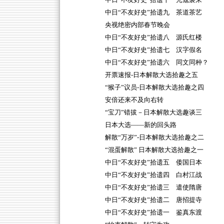
中日“不友好史”拾遗十 元寇袭来
中日“不友好史”拾遗九 茶道茶艺
央视绝密内部春节晚会
中日“不友好史”拾遗八 源氏红楼
中日“不友好史”拾遗七 汉字假名
中日“不友好史”拾遗六 同文同种？
开票速报-日本解散大选拾趣之五
“猴子”议员-日本解散大选拾趣之四
安倍还来不及向右转
“宝刀”错拔－日本解散大选趣谈三
日本大选——新的回头路
解散“万岁”-日本解散大选拾趣之二
“混蛋解散” 日本解散大选拾趣之一
中日“不友好史”拾遗五 倭国日本
中日“不友好史”拾遗四 白村江战
中日“不友好史”拾遗三 遣使隋唐
中日“不友好史”拾遗二 唐招提寺
中日“不友好史”拾遗一 鉴真东渡