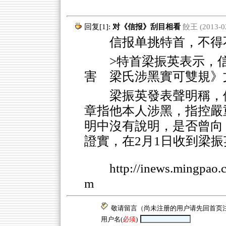
回复[1]:
对《信报》刮目相看
餃王 (2013-02
信报单挑特首，不得不
>特首梁振英表示，
害 梁氏涉黑實可雙規》
梁振英發表聲明稱，
章指他本人涉黑，指控嚴
明中沒有說明，是否曾向
證實，在2月1日收到梁
http://inews.mingpao
m
敬请留言（尚未注册的用户请先回
首页
用户名(
必须
)