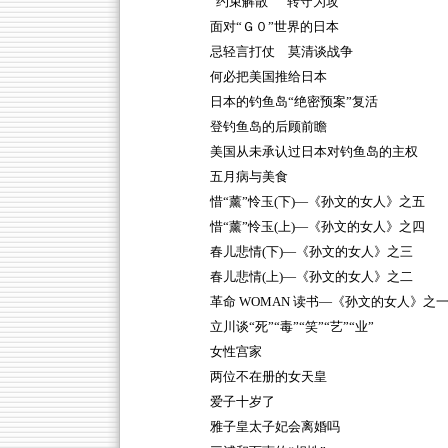
“约束解散” 转守为攻
面对“Ｇ０”世界的日本
忌轻言打仗 莫清谈战争
何必把美国推给日本
日本的钓鱼岛“绝密预案”复活
登钓鱼岛的后顾前瞻
美国从未承认过日本对钓鱼岛的主权
五月病与美食
惜“薰”怜玉(下)—《孙文的女人》之五
惜“薰”怜玉(上)—《孙文的女人》之四
春儿悲情(下)—《孙文的女人》之三
春儿悲情(上)—《孙文的女人》之二
革命 WOMAN 读书—《孙文的女人》之
立川谈“死”“毒”“笑”“艺”“业”
女性宫家
两位不在册的女天皇
爱子十岁了
雅子皇太子妃会离婚吗