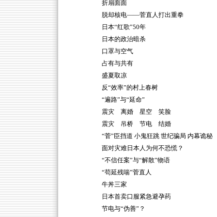
折扇面面
脱却核电——菅直人打出重拳
日本“红歌”50年
日本的政治暗杀
口罩与空气
占有与共有
盛夏取凉
反“效率”的村上春树
“遍路”与“延命”
震灾 离婚 星空 笑脸
震灾 吊桥 节电 结婚
“菅”臣挡道 小鬼狂跳 世纪骗局 内幕诡秘
面对灾难日本人为何不恐慌？
“不信任案”与“解散”物语
“苟延残喘”菅直人
牛丼三家
日本首卖口服紧急避孕药
节电与“伪善”？