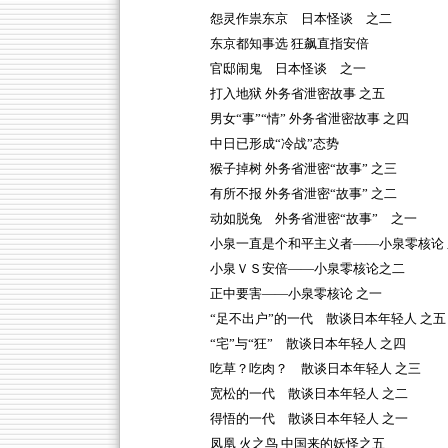
怨灵作祟东京 日本怪谈 之二
东京都知事选 狂飙直指安倍
官邸闹鬼 日本怪谈 之一
打入地狱 外务省泄密故事 之五
男女“事”“情” 外务省泄密故事 之四
中日已形成“冷战”态势
猴子掉树 外务省泄密“故事” 之三
有所不报 外务省泄密“故事” 之二
动如脱兔 外务省泄密“故事” 之一
小泉一直是个和平主义者——小泉零核论 
小泉ＶＳ安倍——小泉零核论之二
正中要害——小泉零核论 之一
“足不出户”的一代 散谈日本年轻人 之五
“宅”与“狂” 散谈日本年轻人 之四
吃草？吃肉？ 散谈日本年轻人 之三
宽松的一代 散谈日本年轻人 之二
得悟的一代 散谈日本年轻人 之一
凤凰 火之鸟 中国来的妖怪之五