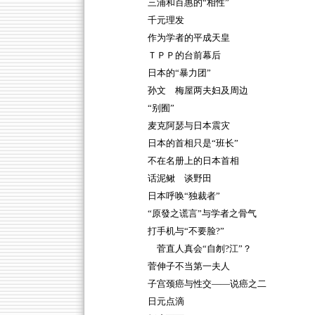
三浦和百惠的“相性”
千元理发
作为学者的平成天皇
ＴＰＰ的台前幕后
日本的“暴力团”
孙文 梅屋两夫妇及周边
“别囿”
麦克阿瑟与日本震灾
日本的首相只是“班长”
不在名册上的日本首相
话泥鳅 谈野田
日本呼唤“独裁者”
“原發之谎言”与学者之骨气
打手机与“不要脸?”
菅直人真会“自刎?江”？
菅伸子不当第一夫人
子宫颈癌与性交——说癌之二
日元点滴