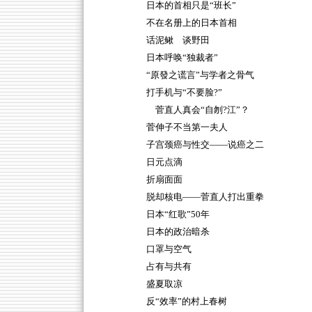
日本的首相只是“班长”
不在名册上的日本首相
话泥鳅 谈野田
日本呼唤“独裁者”
“原發之谎言”与学者之骨气
打手机与“不要脸?”
菅直人真会“自刎?江”？
菅伸子不当第一夫人
子宫颈癌与性交——说癌之二
日元点滴
折扇面面
脱却核电——菅直人打出重拳
日本“红歌”50年
日本的政治暗杀
口罩与空气
占有与共有
盛夏取凉
反“效率”的村上春树