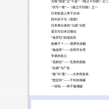
无核“国是”之“不是”-《核之不归路》之二
"功亏一篑"—《核之不归路》之一
日本机器人终于出动
田中好子与《黑雨》
日本再出发的“七级”台阶
震灾与日本迁都论
“侏罗纪”的现实性
收摊子？——噩梦尚未醒
“核战争”——没有司令塔
学者的良心
“花粉症”——无形的危险
“自肃”与广告
“微”与“毫”——大本营发表
“想定外”——千年的海啸
一张纸——终于被捅破