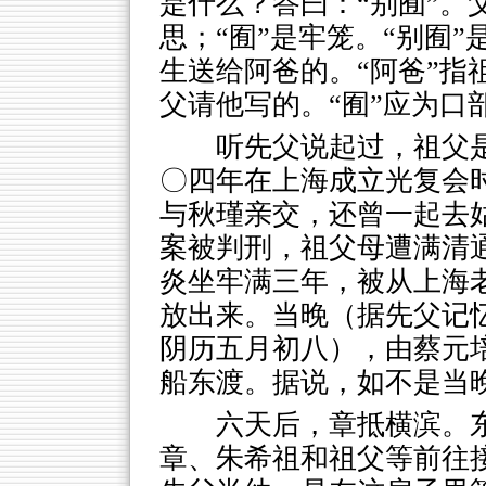
是什么？答曰：“别囿”。
思；“囿”是牢笼。“别囿
生送给阿爸的。“阿爸”指
父请他写的。“囿”应为口
听先父说起过，祖父
〇四年在上海成立光复会
与秋瑾亲交，还曾一起去
案被判刑，祖父母遭满清
炎坐牢满三年，被从上海老
放出来。当晚（据先父记
阴历五月初八），由蔡元
船东渡。据说，如不是当
六天后，章抵横滨。
章、朱希祖和祖父等前往