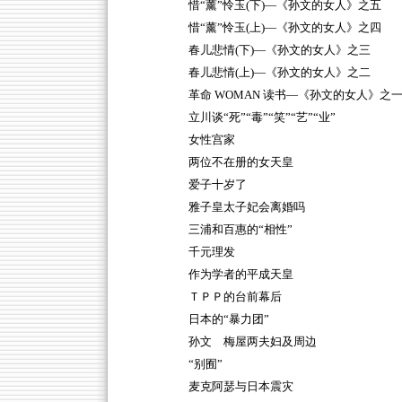
惜“薰”怜玉(下)—《孙文的女人》之五
惜“薰”怜玉(上)—《孙文的女人》之四
春儿悲情(下)—《孙文的女人》之三
春儿悲情(上)—《孙文的女人》之二
革命 WOMAN 读书—《孙文的女人》之
立川谈“死”“毒”“笑”“艺”“业”
女性宫家
两位不在册的女天皇
爱子十岁了
雅子皇太子妃会离婚吗
三浦和百惠的“相性”
千元理发
作为学者的平成天皇
ＴＰＰ的台前幕后
日本的“暴力团”
孙文 梅屋两夫妇及周边
“别囿”
麦克阿瑟与日本震灾