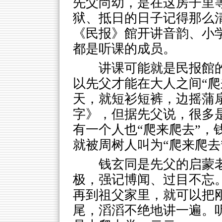
先父尚幼，是在这房子里
狱、抵日的日子记得那么
《民报》館开讲音韵、小
都是听课的成员。
讲课可能就是民报館
以先父才能在大人之间“爬
天，就短衫短裤，边摇蒲
字》，但据先父说，很多
有一个人也“爬来爬去”，
就被周树人叫为“爬来爬去
钱玄同是先父的启蒙
极，强记博闻、过目不忘
再到祖父家里，就可以把
尾，滔滔不绝地讲一遍。