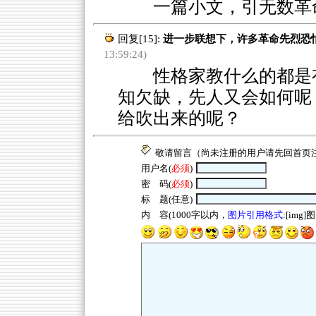
一篇小文，引无数革命
回复[15]:
进一步联想下，许多革命先烈恐
13:59:24)
性格家教什么的都是有
知欠缺，先人又会如何呢
给吹出来的呢？
敬请留言（尚未注册的用户请先回
首页
用户名(
必须
)
密 码(
必须
)
标 题(任意)
内 容(1000字以内，
图片引用格式
:[img]