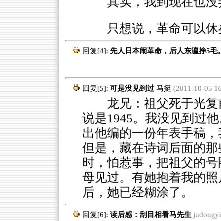
其实，我到现在也没
只想说，革命可以休
回复[4]:
先人日本闹革命，后人东瀛挣5毛
回复[5]:
可是没见到过
马挺
(2011-10-05 16
龙兄：祖父死于光复前。
说是1945。我没见到过
出他编的一份年表手稿，
但是，藏在诗词后面的那
时，怕惹事，把祖父的号
母见过。有她抱着我的照
后，她已经糊涂了。
回复[6]:
读后感：刮目相看马先生
judongyi