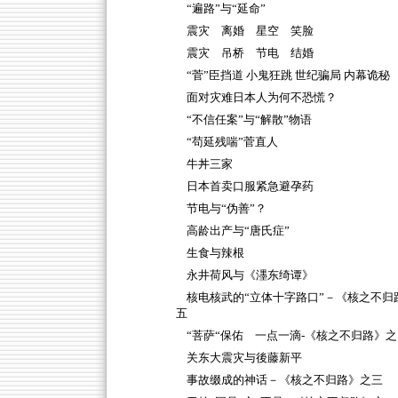
“遍路”与“延命”
震灾 离婚 星空 笑脸
震灾 吊桥 节电 结婚
“菅”臣挡道 小鬼狂跳 世纪骗局 内幕诡秘
面对灾难日本人为何不恐慌？
“不信任案”与“解散”物语
“苟延残喘”菅直人
牛丼三家
日本首卖口服紧急避孕药
节电与“伪善”？
高龄出产与“唐氏症”
生食与辣根
永井荷风与《濹东绮谭》
核电核武的“立体十字路口”－《核之不归
五
“菩萨“保佑 一点一滴-《核之不归路》之
关东大震灾与後藤新平
事故缀成的神话－《核之不归路》之三