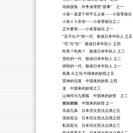
动如脱兔 外务省泄密“故事” 之一
小泉一直是个和平主义者——小泉零核论 
小泉ＶＳ安倍——小泉零核论之二
正中要害——小泉零核论 之一
“足不出户”的一代 散谈日本年轻人 之五
“宅”与“狂” 散谈日本年轻人 之四
吃草？吃肉？ 散谈日本年轻人 之三
宽松的一代 散谈日本年轻人 之二
得悟的一代 散谈日本年轻人 之一
凤凰 火之鸟 中国来的妖怪之五
雷神的没落 中国来的妖怪 之四
龙 中国来的妖怪之三
山海经与九尾狐 中国来的妖怪 之二
魑魅魍魉 中国来的妖怪 之一
非战九条 日本历次宪法点滴之五
强加宪法 日本历次宪法点滴之四
私拟宪法 日本历次宪法点滴之三