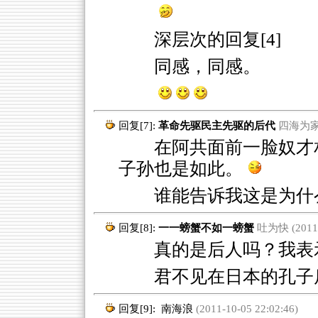
深层次的回复[4]
同感，同感。
回复[7]:
革命先驱民主先驱的后代
四海为家 (2
在阿共面前一脸奴才相
子孙也是如此。
谁能告诉我这是为什
回复[8]:
一一螃蟹不如一螃蟹
吐为快 (2011-1
真的是后人吗？我表
君不见在日本的孔子
回复[9]:
南海浪
(2011-10-05 22:02:46)