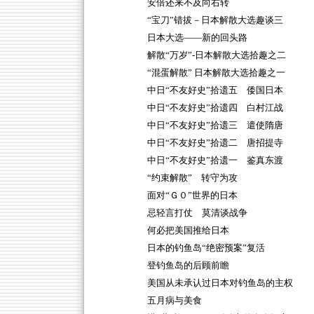
安倍还来不及向右转
“宝刀”错拔－日本解散大选趣谈三
日本大选——新的回头路
解散“万岁”-日本解散大选拾趣之二
“混蛋解散” 日本解散大选拾趣之一
中日“不友好史”拾遗五 倭国日本
中日“不友好史”拾遗四 白村江战
中日“不友好史”拾遗三 遣使隋唐
中日“不友好史”拾遗二 唐招提寺
中日“不友好史”拾遗一 鉴真东渡
“约束解散” 转守为攻
面对“Ｇ０”世界的日本
忌轻言打仗 莫清谈战争
何必把美国推给日本
日本的钓鱼岛“绝密预案”复活
登钓鱼岛的后顾前瞻
美国从未承认过日本对钓鱼岛的主权
五月病与美食