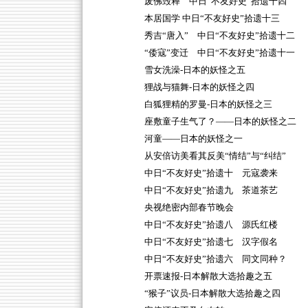
废佛毁释 中日“不友好史”拾遗十四
本居国学 中日“不友好史”拾遗十三
秀吉“唐入” 中日“不友好史”拾遗十二
“倭寇”变迁 中日“不友好史”拾遗十一
雪女洗澡-日本的妖怪之五
狸战与猫舞-日本的妖怪之四
白狐狸精的罗曼-日本的妖怪之三
座敷童子生气了？——日本的妖怪之二
河童——日本的妖怪之一
从安倍访美看其反美“情结”与“纠结”
中日“不友好史”拾遗十 元寇袭来
中日“不友好史”拾遗九 茶道茶艺
央视绝密内部春节晚会
中日“不友好史”拾遗八 源氏红楼
中日“不友好史”拾遗七 汉字假名
中日“不友好史”拾遗六 同文同种？
开票速报-日本解散大选拾趣之五
“猴子”议员-日本解散大选拾趣之四