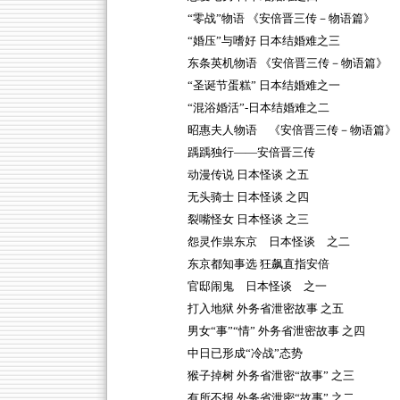
“零战”物语 《安倍晋三传－物语篇》
“婚压”与嗜好 日本结婚难之三
东条英机物语 《安倍晋三传－物语篇》
“圣诞节蛋糕” 日本结婚难之一
“混浴婚活”-日本结婚难之二
昭惠夫人物语 《安倍晋三传－物语篇》
踽踽独行——安倍晋三传
动漫传说 日本怪谈 之五
无头骑士 日本怪谈 之四
裂嘴怪女 日本怪谈 之三
怨灵作祟东京 日本怪谈 之二
东京都知事选 狂飙直指安倍
官邸闹鬼 日本怪谈 之一
打入地狱 外务省泄密故事 之五
男女“事”“情” 外务省泄密故事 之四
中日已形成“冷战”态势
猴子掉树 外务省泄密“故事” 之三
有所不报 外务省泄密“故事” 之二