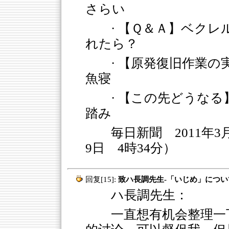
さらい
· 【Ｑ＆Ａ】ベク
れたら？
· 【原発復旧作業
魚寝
· 【この先どうな
踏み
毎日新聞 2011年3
9日 4時34分）
回复[15]:
致ハ長調先生-「いじめ」につい
ハ長調先生：
一直想有机会整理一