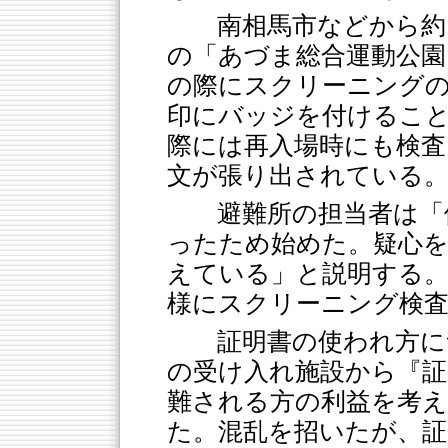
南相馬市などから約
の「あづま総合運動公園
の際にスクリーニングの
印にバッジを付けるこ
際には再入場時にも検査
文が張り出されている
避難所の担当者は「
ったため始めた。疑心を
えている」と説明する。
様にスクリーニング検
証明書の使われ方に
の受け入れ施設から『証
難される方の利益を考
た。混乱を招いたが、証