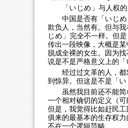
「いじめ」与人权的
中国是否有「いじめ
欺负人，当然有。但与我
じめ」完全不一样。但是
传出一段映像，大概是某
脱成全裸的女生。因为找
说是不是严格意义上的「
经过过文革的人，都
到惊异。但这是不是「い
虽然我目前还不能简
一个相对确切的定义（可
但是，我觉得比如赶民工
俱来的最基本的生存权力
不在一个逻辑范畴。