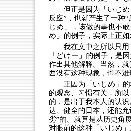
但正是因为「いじめ
反应”，也就产生了一种
じめ」，该做的事也不敢
め」的例子，实际上正如
我在文中之所以只用
「どけー」的例子，是因
作出其他解释。当然，就
西没有这种现象，也不难
正因为「いじめ」的
的观念、习惯有关，所以
的，是出于我本人的认识
达、健全的日本，还能允
劣”的。就算是从历史角
对眼前的这种「いじめ」