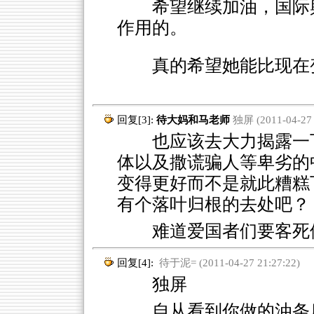
希望继续加油，国际
作用的。
真的希望她能比现在
回复[3]:
待大妈和马老师
独屏 (2011-04-27 
也应该去大力揭露一下
体以及撒谎骗人等卑劣的
变得更好而不是就此糟糕
有个落叶归根的去处吧？
难道爱国者们要客死
回复[4]:
待于泥= (2011-04-27 21:27:22)
独屏
自从看到你做的油条