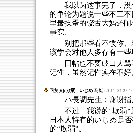
我以为这事完了，没
的争论为题说一些不三不
里最操蛋的饶舌大妈还闹
事实。
别把那些看不惯你、
该学会对他人多存有一些
回帖也不要破口大骂
记性，虽然记性实在不好
回复[6]:
欺弱 いじめ
马挺
(2011-04-27 10
ハ長調先生：谢谢指
不过，我说的“欺弱”
日本人特有的いじめ是否
的“欺弱”。