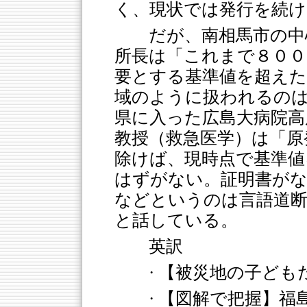
く、現状では発行を続
だが、南相馬市の中
所長は「これまで８００
要とする基準値を超えた
域のように扱われるのは
県に入った広島大病院高
教授（救急医学）は「原
除けば、現時点で基準値
はずがない。証明書が
などというのは言語道断
と話している。
英訳
· 【被災地の子ど
· 【図解で把握】