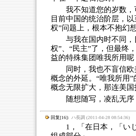
我不知道您的岁数，
目前中国的统治阶层，以
权”问题上，根本不抱幻
与我在国内时不同，
权”、“民主”了，但最
益的特殊集团唯我所用呢
同时，我也不盲信欧美
概念的外延。“唯我所用
概念无限扩大，那连美国
随想随写，凌乱无序
回复[16]:
ハ長調 (2011-04-28 08:54:36)
1，「在日本，「いじ
组成部分」