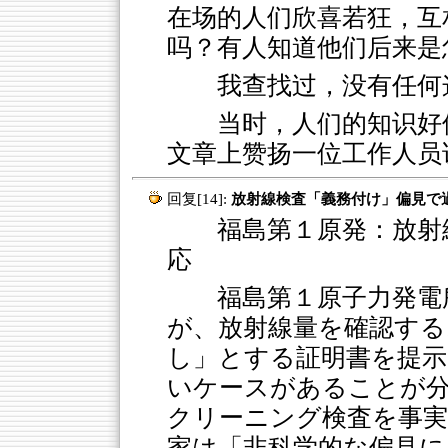
在场的人们欣喜若狂，互
吗？有人知道他们后来是
我查找过，没有任何
当时，人们的知识好
文章上赞扬一位工作人员
回复[14]:
放射線検査「義務付け」偏見で過
福島第１原発：放射線
応
福島第１原子力発電
が、放射線量を確認する
し」とする証明書を提示
いケースがあることが
クリーニング検査を事実
家は「非科学的な偏見に