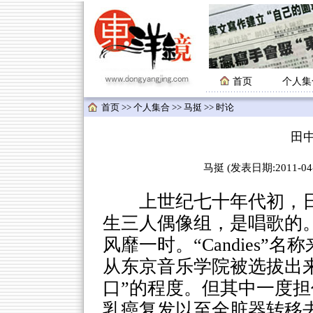
首页
个人集
首页
>>
个人集合
>>
马挺
>> 时论
田
马挺 (发表日期:2011-04-
上世纪七十年代初，日本出
生三人偶像组，是唱歌的
风靡一时。“Candies
从东京音乐学院被选拔出
口”的程度。但其中一度担
乳癌复发以至全脏器转移