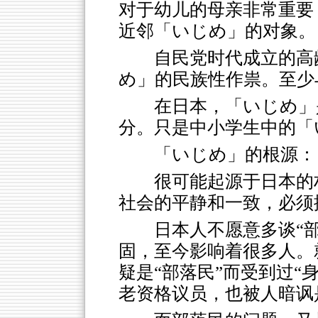
对于幼儿的母亲非常重要
近邻「いじめ」的对象。
自民党时代成立的高
め」的民族性作祟。至少
在日本，「いじめ」
分。只是中小学生中的「
「いじめ」的根源：
很可能起源于日本的
社会的平静和一致，必须
日本人不愿意多谈“
固，至今影响着很多人。
疑是“部落民”而受到过“
老资格议员，也被人暗讽