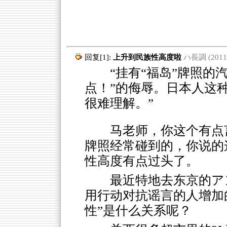
回复[1]:
上升到民族性高度啦
ハ長調 (2011-0
“挂有“福岛”牌照的汽
点！”的侮辱。日本人这
很难理解。”
马老师，你这个有点
牌照经常碰到的，你说的
性高度有点过头了。
最近特地去东京的ア
用行动对抗谣言的人增加
性”是什么关系呢？