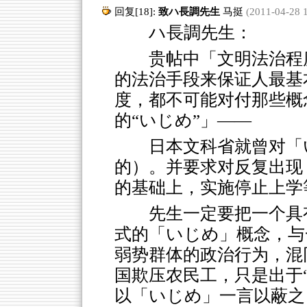
回复[18]:
致ハ長調先生
马挺
(2011-04-28 1
ハ長調先生：
贵帖中「文明法治程
的法治手段来保证人最基
度，都不可能对付那些概
的“いじめ”」——
日本文科省就曾对「
的）。并要求对反复出现
的基础上，实施停止上学
先生一定要把一个具
式的「いじめ」概念，与
弱势群体的政治行为，混
国欺压农民工，只是出于
以「いじめ」一言以蔽之