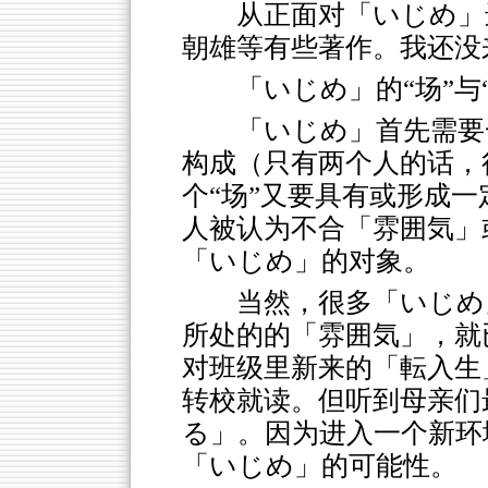
从正面对「いじめ」
朝雄等有些著作。我还没
「いじめ」的“场”与
「いじめ」首先需要
构成（只有两个人的话，
个“场”又要具有或形成
人被认为不合「雰囲気」
「いじめ」的对象。
当然，很多「いじめ
所处的的「雰囲気」，就
对班级里新来的「転入生
转校就读。但听到母亲们
る」。因为进入一个新环
「いじめ」的可能性。