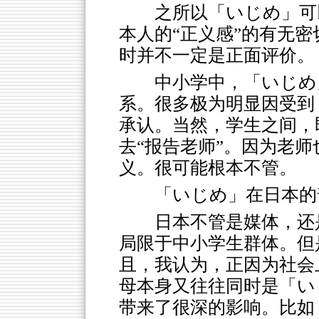
之所以「いじめ」可
本人的“正义感”的有无密
时并不一定是正面评价。
中小学中，「いじめ
系。很多极为明显因受到
承认。当然，学生之间，
去“报告老师”。因为老
义。很可能根本不管。
「いじめ」在日本的
日本不管是媒体，还
局限于中小学生群体。但
且，我认为，正因为社会
母本身又往往同时是「い
带来了很深的影响。比如