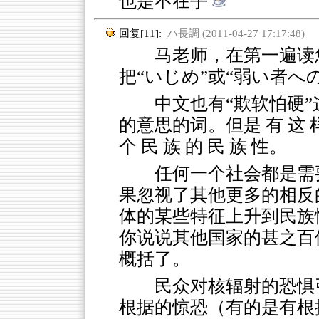
也是不在乎
回复[11]:
ハ長調 (2011-04-27 17:17:48)
马老师，在第一遍读您
把“いじめ”或“弱い者へ
中文也有“欺软怕硬
的意思的词。但是 有 这 样 
个 民 族 的 民 族 性。
任何一个社会都是需
果忽视了其他更多的相反
体的某些特征上升到民族
你说说其他国家的甚之百
概括了。
民众对核辐射的恐惧
根据的惊恐（有的是有根