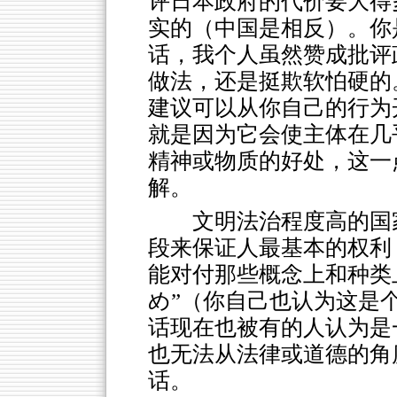
评日本政府的代价要大得
实的（中国是相反）。你
话，我个人虽然赞成批评
做法，还是挺欺软怕硬的
建议可以从你自己的行为
就是因为它会使主体在几
精神或物质的好处，这一
解。
文明法治程度高的国
段来保证人最基本的权利
能对付那些概念上和种类
め”（你自己也认为这是
话现在也被有的人认为是
也无法从法律或道德的角
话。