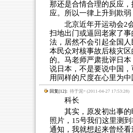
那还是合情合理的反应，
应。所以一律上升到欺弱
北京近年开运动会2
扫地出门或逼回老家了事
法，居然不会引起全国人
本民众对核事故后核灾区
的。马老师严肃批评日本
说日本，不是要说中国，
用同样的尺度在心里为中
回复[12]:
待于泥= (2011-04-27 17:53:28)
科长
其实，原发初出事的
照片，15号我们这里测
通知，我就想起来曾经看过