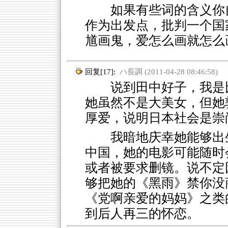
如果有些词的含义你
作为出发点，批判一个国
馗画鬼，爱怎么画就怎么
回复[17]:
ハ長調 (2011-04-28 08:46:58)
说到田中好子，我是比
她虽然不是大美女，但她
厚爱，说明日本社会是崇
我暗地庆幸她能够出
中国，她的电影可能随时
或者被要求删镜。说不定
够把她的《黑雨》禁你没
《党啊亲爱的妈妈》之类
到后人再三的怀恋。