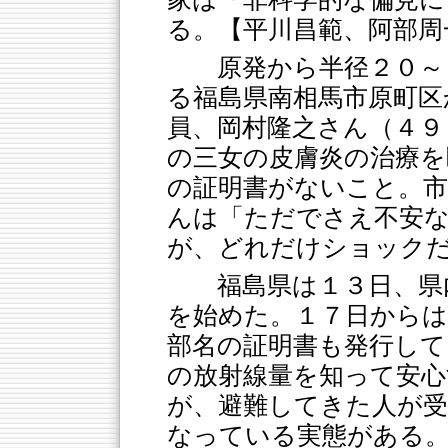
る。【平川昌範、阿部周
原発から半径２０～
る福島県南相馬市原町区
員、岡村隆之さん（４９
の三女の皮膚炎の治療を
の証明書がないこと。市
んは「ただでさえ不安な
が、どれだけショック
福島県は１３日、県
を始めた。１７日からは
部名の証明書も発行して
の放射線量を知って安心
が、避難してきた人が
なっている実態がある