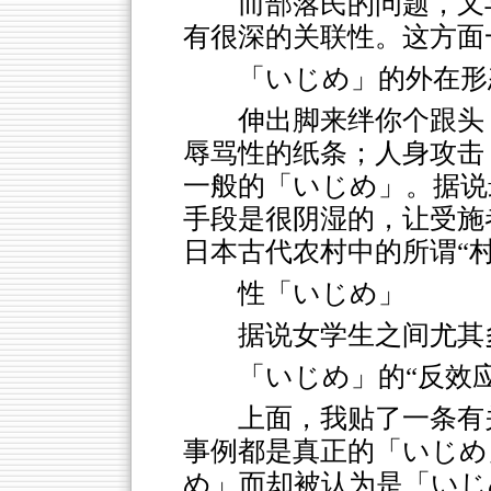
而部落民的问题，又与
有很深的关联性。这方面
「いじめ」的外在形
伸出脚来绊你个跟头
辱骂性的纸条；人身攻击
一般的「いじめ」。据说
手段是很阴湿的，让受施
日本古代农村中的所谓“
性「いじめ」
据说女学生之间尤其
「いじめ」的“反效应
上面，我贴了一条有
事例都是真正的「いじめ
め」而却被认为是「いじ