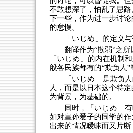
的讨论，可以督促我。但
不敢想深了，怕乱了思路
下一些，作为进一步讨论
的怠慢。
「いじめ」的定义与
翻译作为“欺弱”之
「いじめ」的内在机制和
般各民族都有的“欺负人”
「いじめ」是欺负人
人，而是以日本这个特定
为背景，为基础的。
同时，「いじめ」有
如对皇孙爱子的同学的作
出来的情况暧昧而又片断