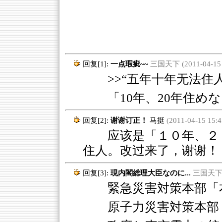
回复[1]:
一点瑕疵~~
三国天下 (2011-04-15 1
>>“五年十年无法住人
「10年、20年住め
回复[2]:
谢谢订正！
马挺
(2011-04-15 15:4
应该是「１０年、２０
住人。改过来了，谢谢！
回复[3]:
現内閣総理大臣なのに...
三国天下 (2
緊急災害対策本部「
原子力災害対策本部