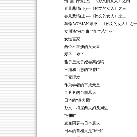
惜“薰”怜玉(上)—《孙文的女人》之四
春儿悲情(下)—《孙文的女人》之三
春儿悲情(上)—《孙文的女人》之二
革命 WOMAN 读书—《孙文的女人》之
立川谈“死”“毒”“笑”“艺”“业”
女性宫家
两位不在册的女天皇
爱子十岁了
雅子皇太子妃会离婚吗
三浦和百惠的“相性”
千元理发
作为学者的平成天皇
ＴＰＰ的台前幕后
日本的“暴力团”
孙文 梅屋两夫妇及周边
“别囿”
麦克阿瑟与日本震灾
日本的首相只是“班长”