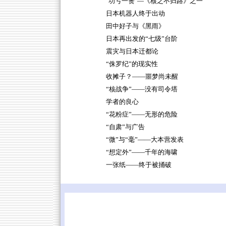
"功亏一篑"—《核之不归路》之一
日本机器人终于出动
田中好子与《黑雨》
日本再出发的“七级”台阶
震灾与日本迁都论
“侏罗纪”的现实性
收摊子？——噩梦尚未醒
“核战争”——没有司令塔
学者的良心
“花粉症”——无形的危险
“自肃”与广告
“微”与“毫”——大本营发表
“想定外”——千年的海啸
一张纸——终于被捅破