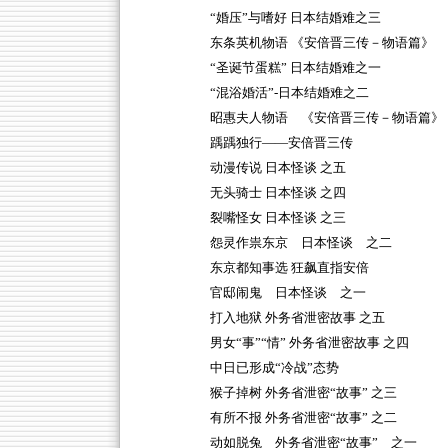
“婚压”与嗜好 日本结婚难之三
东条英机物语 《安倍晋三传－物语篇》
“圣诞节蛋糕” 日本结婚难之一
“混浴婚活”-日本结婚难之二
昭惠夫人物语 《安倍晋三传－物语篇》
踽踽独行——安倍晋三传
动漫传说 日本怪谈 之五
无头骑士 日本怪谈 之四
裂嘴怪女 日本怪谈 之三
怨灵作祟东京 日本怪谈 之二
东京都知事选 狂飙直指安倍
官邸闹鬼 日本怪谈 之一
打入地狱 外务省泄密故事 之五
男女“事”“情” 外务省泄密故事 之四
中日已形成“冷战”态势
猴子掉树 外务省泄密“故事” 之三
有所不报 外务省泄密“故事” 之二
动如脱兔 外务省泄密“故事” 之一