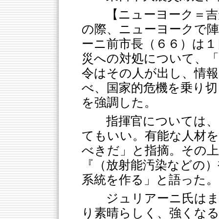
【ニューヨーク＝吉
の際、ニューヨークで陣
ーニ前市長（６６）は１
災への対処について、「
令はその人が出し、情報
べ、国家的危機を乗り切
を強調した。
指揮官については、
てもいい。有能な人材を
べきだ」と指摘。その上
『（放射能汚染などの）
系統を作る」と語った。
ジュリアーニ氏はま
り素晴らしく、強くなる