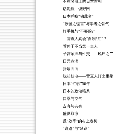
不在名册上的日本首相
话泥鳅 谈野田
日本呼唤“独裁者”
“原發之谎言”与学者之骨气
打手机与“不要脸?”
菅直人真会“自刎?江”？
菅伸子不当第一夫人
子宫颈癌与性交——说癌之二
日元点滴
折扇面面
脱却核电——菅直人打出重拳
日本“红歌”50年
日本的政治暗杀
口罩与空气
占有与共有
盛夏取凉
反“效率”的村上春树
“遍路”与“延命”