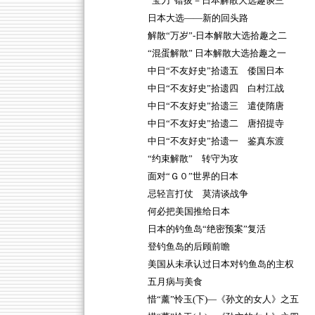
“宝刀”错拔－日本解散大选趣谈三
日本大选——新的回头路
解散“万岁”-日本解散大选拾趣之二
“混蛋解散” 日本解散大选拾趣之一
中日“不友好史”拾遗五 倭国日本
中日“不友好史”拾遗四 白村江战
中日“不友好史”拾遗三 遣使隋唐
中日“不友好史”拾遗二 唐招提寺
中日“不友好史”拾遗一 鉴真东渡
“约束解散” 转守为攻
面对“Ｇ０”世界的日本
忌轻言打仗 莫清谈战争
何必把美国推给日本
日本的钓鱼岛“绝密预案”复活
登钓鱼岛的后顾前瞻
美国从未承认过日本对钓鱼岛的主权
五月病与美食
惜“薰”怜玉(下)—《孙文的女人》之五