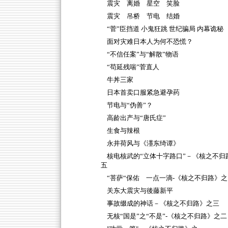
震灾 离婚 星空 笑脸
震灾 吊桥 节电 结婚
“菅”臣挡道 小鬼狂跳 世纪骗局 内幕诡秘
面对灾难日本人为何不恐慌？
“不信任案”与“解散”物语
“苟延残喘”菅直人
牛丼三家
日本首卖口服紧急避孕药
节电与“伪善”？
高龄出产与“唐氏症”
生食与辣根
永井荷风与《濹东绮谭》
核电核武的“立体十字路口”－《核之不归
五
“菩萨“保佑 一点一滴-《核之不归路》之
关东大震灾与後藤新平
事故缀成的神话－《核之不归路》之三
无核“国是”之“不是”-《核之不归路》之二