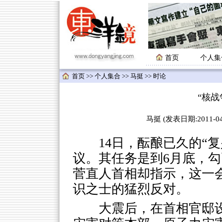
首页
个人集
首页
>>
个人集合
>>
马挺
>> 时论
“核战
马挺 (发表日期:2011-04-
14日，酝酿已久的“复
议。其任务是到6月底，
菅直人首相却指示，这一
识之士的猛烈反对。
大震后，在首相官邸