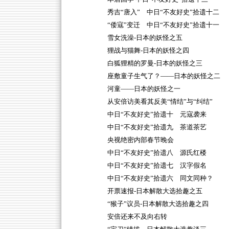
秀吉“唐入” 中日“不友好史”拾遗十二
“倭寇”变迁 中日“不友好史”拾遗十一
雪女洗澡-日本的妖怪之五
狸战与猫舞-日本的妖怪之四
白狐狸精的罗曼-日本的妖怪之三
座敷童子生气了？——日本的妖怪之二
河童——日本的妖怪之一
从安倍访美看其反美“情结”与“纠结”
中日“不友好史”拾遗十 元寇袭来
中日“不友好史”拾遗九 茶道茶艺
央视绝密内部春节晚会
中日“不友好史”拾遗八 源氏红楼
中日“不友好史”拾遗七 汉字假名
中日“不友好史”拾遗六 同文同种？
开票速报-日本解散大选拾趣之五
“猴子”议员-日本解散大选拾趣之四
安倍还来不及向右转