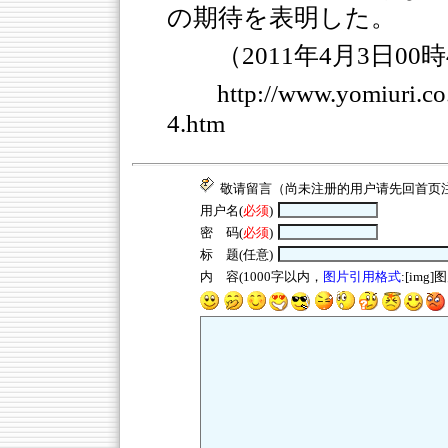
の期待を表明した。
（2011年4月3日00
http://www.yomiuri.
4.htm
敬请留言（尚未注册的用户请先回
首页
用户名(
必须
)
密 码(
必须
)
标 题(任意)
内 容(1000字以内，
图片引用格式
:[img]