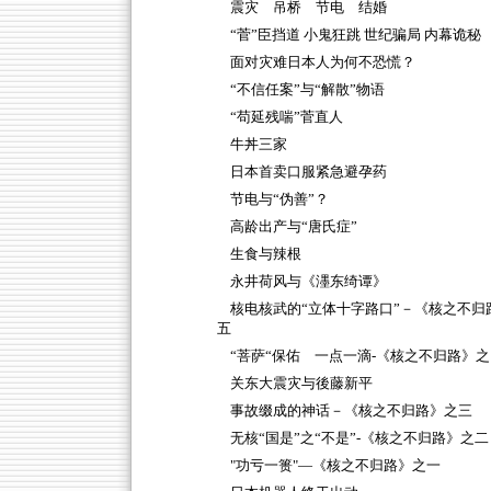
震灾 吊桥 节电 结婚
“菅”臣挡道 小鬼狂跳 世纪骗局 内幕诡秘
面对灾难日本人为何不恐慌？
“不信任案”与“解散”物语
“苟延残喘”菅直人
牛丼三家
日本首卖口服紧急避孕药
节电与“伪善”？
高龄出产与“唐氏症”
生食与辣根
永井荷风与《濹东绮谭》
核电核武的“立体十字路口”－《核之不归
五
“菩萨“保佑 一点一滴-《核之不归路》之
关东大震灾与後藤新平
事故缀成的神话－《核之不归路》之三
无核“国是”之“不是”-《核之不归路》之二
"功亏一篑"—《核之不归路》之一