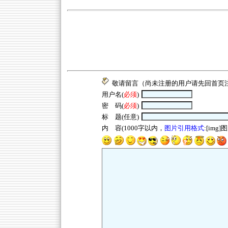
敬请留言（尚未注册的用户请先回
首页
用户名(
必须
)
密 码(
必须
)
标 题(任意)
内 容(1000字以内，
图片引用格式
:[img]