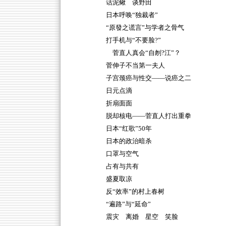
话泥鳅 谈野田
日本呼唤“独裁者”
“原發之谎言”与学者之骨气
打手机与“不要脸?”
菅直人真会“自刎?江”？
菅伸子不当第一夫人
子宫颈癌与性交——说癌之二
日元点滴
折扇面面
脱却核电——菅直人打出重拳
日本“红歌”50年
日本的政治暗杀
口罩与空气
占有与共有
盛夏取凉
反“效率”的村上春树
“遍路”与“延命”
震灾 离婚 星空 笑脸