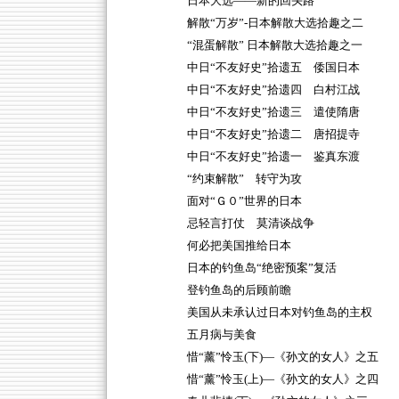
日本大选——新的回头路
解散“万岁”-日本解散大选拾趣之二
“混蛋解散” 日本解散大选拾趣之一
中日“不友好史”拾遗五 倭国日本
中日“不友好史”拾遗四 白村江战
中日“不友好史”拾遗三 遣使隋唐
中日“不友好史”拾遗二 唐招提寺
中日“不友好史”拾遗一 鉴真东渡
“约束解散” 转守为攻
面对“Ｇ０”世界的日本
忌轻言打仗 莫清谈战争
何必把美国推给日本
日本的钓鱼岛“绝密预案”复活
登钓鱼岛的后顾前瞻
美国从未承认过日本对钓鱼岛的主权
五月病与美食
惜“薰”怜玉(下)—《孙文的女人》之五
惜“薰”怜玉(上)—《孙文的女人》之四