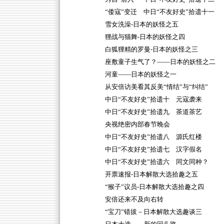
“倭寇”变迁 中日“不友好史”拾遗十一
雪女洗澡-日本的妖怪之五
狸战与猫舞-日本的妖怪之四
白狐狸精的罗曼-日本的妖怪之三
座敷童子生气了？——日本的妖怪之二
河童——日本的妖怪之一
从安倍访美看其反美“情结”与“纠结”
中日“不友好史”拾遗十 元寇袭来
中日“不友好史”拾遗九 茶道茶艺
央视绝密内部春节晚会
中日“不友好史”拾遗八 源氏红楼
中日“不友好史”拾遗七 汉字假名
中日“不友好史”拾遗六 同文同种？
开票速报-日本解散大选拾趣之五
“猴子”议员-日本解散大选拾趣之四
安倍还来不及向右转
“宝刀”错拔－日本解散大选趣谈三