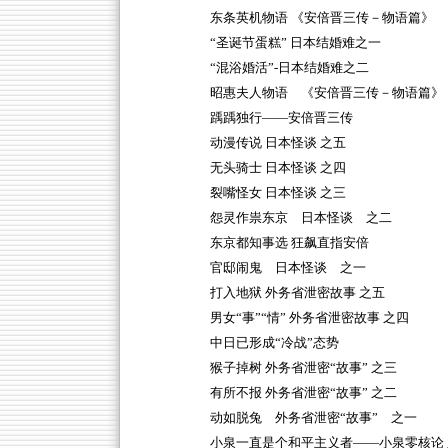
东条英机物语 《安倍晋三传－物语篇》
“圣诞节蛋糕” 日本结婚难之一
“混浴婚活”-日本结婚难之二
昭惠夫人物语 《安倍晋三传－物语篇》
踽踽独行——安倍晋三传
动漫传说 日本怪谈 之五
无头骑士 日本怪谈 之四
裂嘴怪女 日本怪谈 之三
怨灵作祟东京 日本怪谈 之二
东京都知事选 狂飙直指安倍
官邸闹鬼 日本怪谈 之一
打入地狱 外务省泄密故事 之五
男女“事”“情” 外务省泄密故事 之四
中日已形成“冷战”态势
猴子掉树 外务省泄密“故事” 之三
有所不报 外务省泄密“故事” 之二
动如脱兔 外务省泄密“故事” 之一
小泉一直是个和平主义者——小泉零核论 