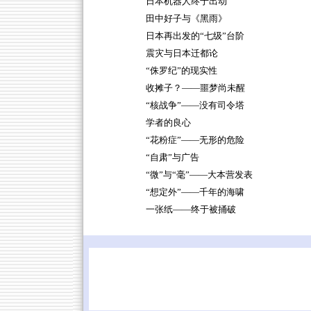
日本机器人终于出动
田中好子与《黑雨》
日本再出发的“七级”台阶
震灾与日本迁都论
“侏罗纪”的现实性
收摊子？——噩梦尚未醒
“核战争”——没有司令塔
学者的良心
“花粉症”——无形的危险
“自肃”与广告
“微”与“毫”——大本营发表
“想定外”——千年的海啸
一张纸——终于被捅破