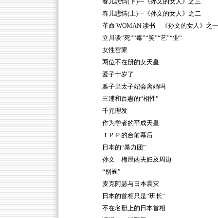
春儿悲情(下)—《孙文的女人》之三
春儿悲情(上)—《孙文的女人》之二
革命 WOMAN 读书—《孙文的女人》之
立川谈“死”“毒”“笑”“艺”“业”
女性宫家
两位不在册的女天皇
爱子十岁了
雅子皇太子妃会离婚吗
三浦和百惠的“相性”
千元理发
作为学者的平成天皇
ＴＰＰ的台前幕后
日本的“暴力团”
孙文 梅屋两夫妇及周边
“别囿”
麦克阿瑟与日本震灾
日本的首相只是“班长”
不在名册上的日本首相