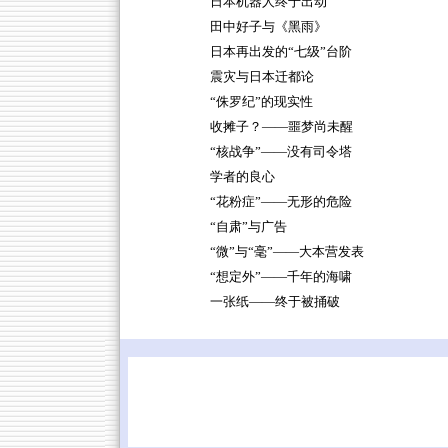
日本机器人终于出动
田中好子与《黑雨》
日本再出发的“七级”台阶
震灾与日本迁都论
“侏罗纪”的现实性
收摊子？——噩梦尚未醒
“核战争”——没有司令塔
学者的良心
“花粉症”——无形的危险
“自肃”与广告
“微”与“毫”——大本营发表
“想定外”——千年的海啸
一张纸——终于被捅破