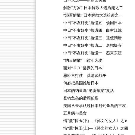
日本大选——新的回头路
解散“万岁”-日本解散大选拾趣之二
“混蛋解散” 日本解散大选拾趣之一
中日“不友好史”拾遗五 倭国日本
中日“不友好史”拾遗四 白村江战
中日“不友好史”拾遗三 遣使隋唐
中日“不友好史”拾遗二 唐招提寺
中日“不友好史”拾遗一 鉴真东渡
“约束解散” 转守为攻
面对“Ｇ０”世界的日本
忌轻言打仗 莫清谈战争
何必把美国推给日本
日本的钓鱼岛“绝密预案”复活
登钓鱼岛的后顾前瞻
美国从未承认过日本对钓鱼岛的主权
五月病与美食
惜“薰”怜玉(下)—《孙文的女人》之五
惜“薰”怜玉(上)—《孙文的女人》之四