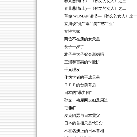
春儿悲情(下)—《孙文的女人》之三
春儿悲情(上)—《孙文的女人》之二
革命 WOMAN 读书—《孙文的女人》之
立川谈“死”“毒”“笑”“艺”“业”
女性宫家
两位不在册的女天皇
爱子十岁了
雅子皇太子妃会离婚吗
三浦和百惠的“相性”
千元理发
作为学者的平成天皇
ＴＰＰ的台前幕后
日本的“暴力团”
孙文 梅屋两夫妇及周边
“别囿”
麦克阿瑟与日本震灾
日本的首相只是“班长”
不在名册上的日本首相