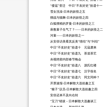
“倭寇”变迁 中日“不友好史”拾遗十一
雪女洗澡-日本的妖怪之五
狸战与猫舞-日本的妖怪之四
白狐狸精的罗曼-日本的妖怪之三
座敷童子生气了？——日本的妖怪之二
河童——日本的妖怪之一
从安倍访美看其反美“情结”与“纠结”
中日“不友好史”拾遗十 元寇袭来
中日“不友好史”拾遗九 茶道茶艺
央视绝密内部春节晚会
中日“不友好史”拾遗八 源氏红楼
中日“不友好史”拾遗七 汉字假名
中日“不友好史”拾遗六 同文同种？
开票速报-日本解散大选拾趣之五
“猴子”议员-日本解散大选拾趣之四
安倍还来不及向右转
“宝刀”错拔－日本解散大选趣谈三