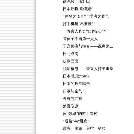
话泥鳅 谈野田
日本呼唤“独裁者”
“原發之谎言”与学者之骨气
打手机与“不要脸?”
菅直人真会“自刎?江”？
菅伸子不当第一夫人
子宫颈癌与性交——说癌之二
日元点滴
折扇面面
脱却核电——菅直人打出重拳
日本“红歌”50年
日本的政治暗杀
口罩与空气
占有与共有
盛夏取凉
反“效率”的村上春树
“遍路”与“延命”
震灾 离婚 星空 笑脸