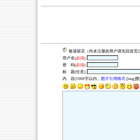
敬请留言（尚未注册的用户请先回
首页
用户名(
必须
)
密 码(
必须
)
标 题(任意)
内 容(1000字以内，
图片引用格式
:[img]