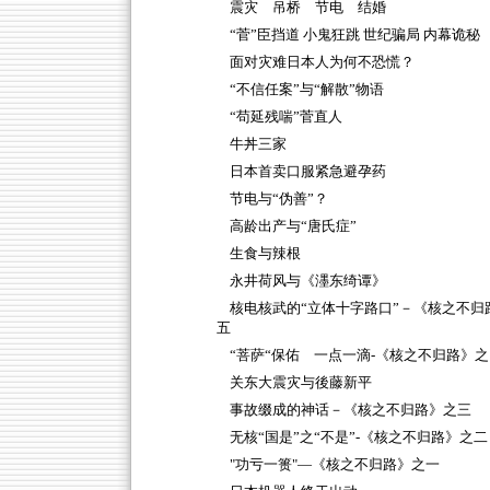
震灾 吊桥 节电 结婚
“菅”臣挡道 小鬼狂跳 世纪骗局 内幕诡秘
面对灾难日本人为何不恐慌？
“不信任案”与“解散”物语
“苟延残喘”菅直人
牛丼三家
日本首卖口服紧急避孕药
节电与“伪善”？
高龄出产与“唐氏症”
生食与辣根
永井荷风与《濹东绮谭》
核电核武的“立体十字路口”－《核之不归
五
“菩萨“保佑 一点一滴-《核之不归路》之
关东大震灾与後藤新平
事故缀成的神话－《核之不归路》之三
无核“国是”之“不是”-《核之不归路》之二
"功亏一篑"—《核之不归路》之一