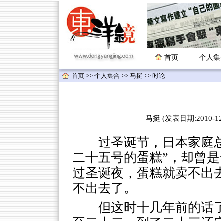
首页
个人集
首页
>>
个人集合
>>
马挺
>> 时论
马挺 (发表日期:2010-12-
过圣诞节，日本家庭总
二十五号的蛋糕”，却曾
过圣诞夜，蛋糕就卖不出
不出去了。
但这时十几年前的话