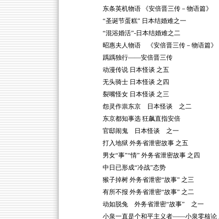
东条英机物语 《安倍晋三传－物语篇》
“圣诞节蛋糕” 日本结婚难之一
“混浴婚活”-日本结婚难之二
昭惠夫人物语 《安倍晋三传－物语篇》
踽踽独行——安倍晋三传
动漫传说 日本怪谈 之五
无头骑士 日本怪谈 之四
裂嘴怪女 日本怪谈 之三
怨灵作祟东京 日本怪谈 之二
东京都知事选 狂飙直指安倍
官邸闹鬼 日本怪谈 之一
打入地狱 外务省泄密故事 之五
男女“事”“情” 外务省泄密故事 之四
中日已形成“冷战”态势
猴子掉树 外务省泄密“故事” 之三
有所不报 外务省泄密“故事” 之二
动如脱兔 外务省泄密“故事” 之一
小泉一直是个和平主义者——小泉零核论 