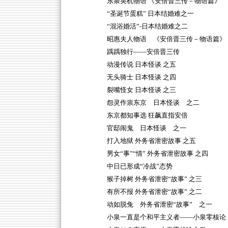
东条英机物语 《安倍晋三传－物语篇》
“圣诞节蛋糕” 日本结婚难之一
“混浴婚活”-日本结婚难之二
昭惠夫人物语 《安倍晋三传－物语篇》
踽踽独行——安倍晋三传
动漫传说 日本怪谈 之五
无头骑士 日本怪谈 之四
裂嘴怪女 日本怪谈 之三
怨灵作祟东京 日本怪谈 之二
东京都知事选 狂飙直指安倍
官邸闹鬼 日本怪谈 之一
打入地狱 外务省泄密故事 之五
男女“事”“情” 外务省泄密故事 之四
中日已形成“冷战”态势
猴子掉树 外务省泄密“故事” 之三
有所不报 外务省泄密“故事” 之二
动如脱兔 外务省泄密“故事” 之一
小泉一直是个和平主义者——小泉零核论 