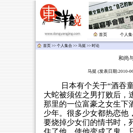
首页
个人集
首页
>>
个人集合
>>
马挺
>> 时论
和尚与
马挺 (发表日期:2010-06-
日本有个关于“酒吞童子
大蛇被须佐之男打败后，
那里的一位富豪之女生下
少年。很多少女都热恋他
要烧掉少女们的情书时，
住了他，使他变成了鬼，