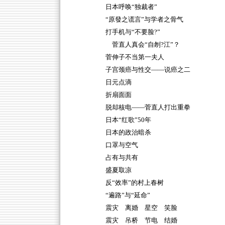
日本呼唤“独裁者”
“原發之谎言”与学者之骨气
打手机与“不要脸?”
菅直人真会“自刎?江”？
菅伸子不当第一夫人
子宫颈癌与性交——说癌之二
日元点滴
折扇面面
脱却核电——菅直人打出重拳
日本“红歌”50年
日本的政治暗杀
口罩与空气
占有与共有
盛夏取凉
反“效率”的村上春树
“遍路”与“延命”
震灾 离婚 星空 笑脸
震灾 吊桥 节电 结婚