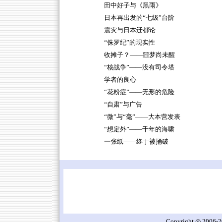
田中好子与《黑雨》
日本再出发的“七级”台阶
震灾与日本迁都论
“侏罗纪”的现实性
收摊子？——噩梦尚未醒
“核战争”——没有司令塔
学者的良心
“花粉症”——无形的危险
“自肃”与广告
“微”与“毫”——大本营发表
“想定外”——千年的海啸
一张纸——终于被捅破
Copyright ◎ 2006