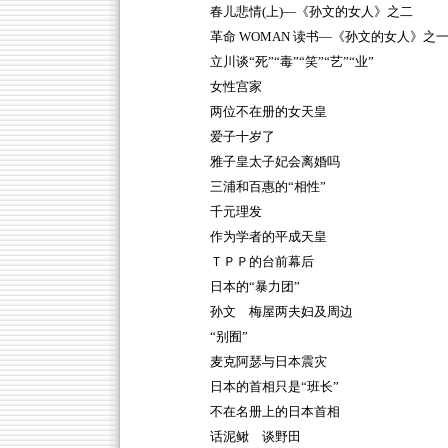
春儿悲情(上)—《孙文的女人》之二
革命 WOMAN 读书—《孙文的女人》之
立川谈“死”“毒”“笑”“艺”“业”
女性宫家
两位不在册的女天皇
爱子十岁了
雅子皇太子妃会离婚吗
三浦和百惠的“相性”
千元理发
作为学者的平成天皇
ＴＰＰ的台前幕后
日本的“暴力团”
孙文 梅屋两夫妇及周边
“别囿”
麦克阿瑟与日本震灾
日本的首相只是“班长”
不在名册上的日本首相
话泥鳅 谈野田