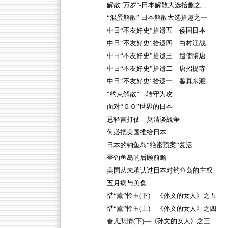
解散“万岁”-日本解散大选拾趣之二
“混蛋解散” 日本解散大选拾趣之一
中日“不友好史”拾遗五 倭国日本
中日“不友好史”拾遗四 白村江战
中日“不友好史”拾遗三 遣使隋唐
中日“不友好史”拾遗二 唐招提寺
中日“不友好史”拾遗一 鉴真东渡
“约束解散” 转守为攻
面对“Ｇ０”世界的日本
忌轻言打仗 莫清谈战争
何必把美国推给日本
日本的钓鱼岛“绝密预案”复活
登钓鱼岛的后顾前瞻
美国从未承认过日本对钓鱼岛的主权
五月病与美食
惜“薰”怜玉(下)—《孙文的女人》之五
惜“薰”怜玉(上)—《孙文的女人》之四
春儿悲情(下)—《孙文的女人》之三