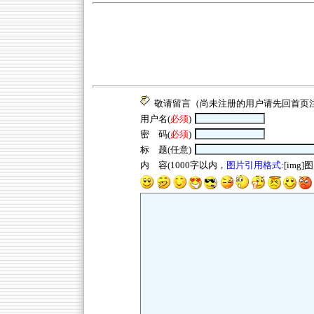
敬请留言（尚未注册的用户请先回
首页
用户名(
必须
)
密 码(
必须
)
标 题(任意)
内 容(1000字以内，
图片引用格式
:[img]