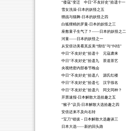
“倭寇”变迁 中日“不友好史”拾遗十一
雪女洗澡-日本的妖怪之五
狸战与猫舞-日本的妖怪之四
白狐狸精的罗曼-日本的妖怪之三
座敷童子生气了？——日本的妖怪之二
河童——日本的妖怪之一
从安倍访美看其反美“情结”与“纠结”
中日“不友好史”拾遗十 元寇袭来
中日“不友好史”拾遗九 茶道茶艺
央视绝密内部春节晚会
中日“不友好史”拾遗八 源氏红楼
中日“不友好史”拾遗七 汉字假名
中日“不友好史”拾遗六 同文同种？
开票速报-日本解散大选拾趣之五
“猴子”议员-日本解散大选拾趣之四
安倍还来不及向右转
“宝刀”错拔－日本解散大选趣谈三
日本大选——新的回头路