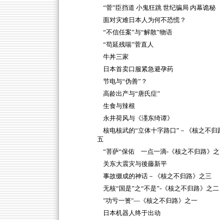
“菅”臣挡道 小鬼狂跳 世纪骗局 内幕诡秘
面对灾难日本人为何不恐慌？
“不信任案”与“解散”物语
“苟延残喘”菅直人
牛丼三家
日本首卖口服紧急避孕药
节电与“伪善”？
高龄出产与“唐氏症”
生食与辣根
永井荷风与《濹东绮谭》
核电核武的“立体十字路口”－《核之不归
五
“菩萨“保佑 一点一滴-《核之不归路》之
关东大震灾与後藤新平
事故缀成的神话－《核之不归路》之三
无核“国是”之“不是”-《核之不归路》之二
"功亏一篑"—《核之不归路》之一
日本机器人终于出动