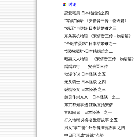
时论
恋爱宅男 日本结婚难之四
“零战”物语 《安倍晋三传－物语篇》
“婚压”与嗜好 日本结婚难之三
东条英机物语 《安倍晋三传－物语篇》
“圣诞节蛋糕” 日本结婚难之一
“混浴婚活”-日本结婚难之二
昭惠夫人物语 《安倍晋三传－物语篇》
踽踽独行——安倍晋三传
动漫传说 日本怪谈 之五
无头骑士 日本怪谈 之四
裂嘴怪女 日本怪谈 之三
怨灵作祟东京 日本怪谈 之二
东京都知事选 狂飙直指安倍
官邸闹鬼 日本怪谈 之一
打入地狱 外务省泄密故事 之五
男女“事”“情” 外务省泄密故事 之四
中日已形成“冷战”态势