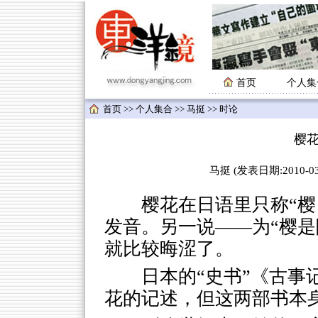
首页
个人集
首页
>>
个人集合
>>
马挺
>> 时论
樱花
马挺 (发表日期:2010-03-
樱花在日语里只称“樱（sak
发音。另一说——为“樱是
就比较晦涩了。
日本的“史书”《古事
花的记述，但这两部书本