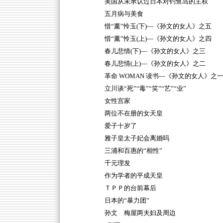
美国从未承认过日本对钓鱼岛的主权
五月病与美食
惜“薰”怜玉(下)—《孙文的女人》之五
惜“薰”怜玉(上)—《孙文的女人》之四
春儿悲情(下)—《孙文的女人》之三
春儿悲情(上)—《孙文的女人》之二
革命 WOMAN 读书—《孙文的女人》之
立川谈“死”“毒”“笑”“艺”“业”
女性宫家
两位不在册的女天皇
爱子十岁了
雅子皇太子妃会离婚吗
三浦和百惠的“相性”
千元理发
作为学者的平成天皇
ＴＰＰ的台前幕后
日本的“暴力团”
孙文 梅屋两夫妇及周边