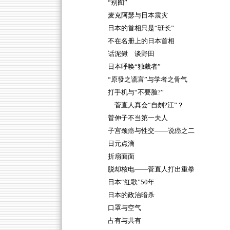
“别囿”
麦克阿瑟与日本震灾
日本的首相只是“班长”
不在名册上的日本首相
话泥鳅 谈野田
日本呼唤“独裁者”
“原發之谎言”与学者之骨气
打手机与“不要脸?”
菅直人真会“自刎?江”？
菅伸子不当第一夫人
子宫颈癌与性交——说癌之二
日元点滴
折扇面面
脱却核电——菅直人打出重拳
日本“红歌”50年
日本的政治暗杀
口罩与空气
占有与共有