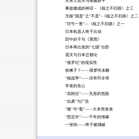
关东大震灾与後藤新平
事故缀成的神话－《核之不归路》之三
无核“国是”之“不是”-《核之不归路》之二
"功亏一篑"—《核之不归路》之一
日本机器人终于出动
田中好子与《黑雨》
日本再出发的“七级”台阶
震灾与日本迁都论
“侏罗纪”的现实性
收摊子？——噩梦尚未醒
“核战争”——没有司令塔
学者的良心
“花粉症”——无形的危险
“自肃”与广告
“微”与“毫”——大本营发表
“想定外”——千年的海啸
一张纸——终于被捅破