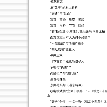
盛夏取凉
反“效率”的村上春树
“遍路”与“延命”
震灾 离婚 星空 笑脸
震灾 吊桥 节电 结婚
“菅”臣挡道 小鬼狂跳 世纪骗局 内幕诡秘
面对灾难日本人为何不恐慌？
“不信任案”与“解散”物语
“苟延残喘”菅直人
牛丼三家
日本首卖口服紧急避孕药
节电与“伪善”？
高龄出产与“唐氏症”
生食与辣根
永井荷风与《濹东绮谭》
核电核武的“立体十字路口”－《核之不归
五
“菩萨“保佑 一点一滴-《核之不归路》之