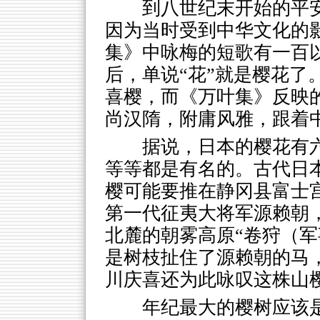
到八世纪末开始的平安
因为当时受到中华文化的
集》中咏梅的短歌有一百
后，单说“花”就是樱花了
喜樱，而《万叶集》反映
尚汉隋，附庸风雅，跟着
据说，日本的樱花有
等等都是有名的。古代日
樱可能要推在静冈县富士宫
第一代征夷大将军源赖朝
北麓的朝雾高原“卷狩（军
是树枝扯住了源赖朝的马，
川庆喜还为此咏叹这株山
年纪最大的樱树应该是