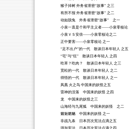
猴子掉树 外务省泄密“故事” 之三
有所不报 外务省泄密“故事” 之二
动如脱兔 外务省泄密“故事” 之一
小泉一直是个和平主义者——小泉零核论 
小泉ＶＳ安倍——小泉零核论之二
正中要害——小泉零核论 之一
“足不出户”的一代 散谈日本年轻人 之五
“宅”与“狂” 散谈日本年轻人 之四
吃草？吃肉？ 散谈日本年轻人 之三
宽松的一代 散谈日本年轻人 之二
得悟的一代 散谈日本年轻人 之一
凤凰 火之鸟 中国来的妖怪之五
雷神的没落 中国来的妖怪 之四
龙 中国来的妖怪之三
山海经与九尾狐 中国来的妖怪 之二
魑魅魍魉 中国来的妖怪 之一
非战九条 日本历次宪法点滴之五
强加宪法 日本历次宪法点滴之四