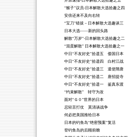
开票速报-日本解散大选拾趣之五
“猴子”议员-日本解散大选拾趣之四
安倍还来不及向右转
“宝刀”错拔－日本解散大选趣谈三
日本大选——新的回头路
解散“万岁”-日本解散大选拾趣之二
“混蛋解散” 日本解散大选拾趣之一
中日“不友好史”拾遗五 倭国日本
中日“不友好史”拾遗四 白村江战
中日“不友好史”拾遗三 遣使隋唐
中日“不友好史”拾遗二 唐招提寺
中日“不友好史”拾遗一 鉴真东渡
“约束解散” 转守为攻
面对“Ｇ０”世界的日本
忌轻言打仗 莫清谈战争
何必把美国推给日本
日本的钓鱼岛“绝密预案”复活
登钓鱼岛的后顾前瞻