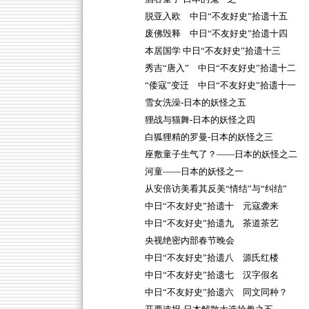
脱亚入欧 中日“不友好史”拾遗十五
废佛毁释 中日“不友好史”拾遗十四
本居国学 中日“不友好史”拾遗十三
秀吉“唐入” 中日“不友好史”拾遗十二
“倭寇”变迁 中日“不友好史”拾遗十一
雪女洗澡-日本的妖怪之五
狸战与猫舞-日本的妖怪之四
白狐狸精的罗曼-日本的妖怪之三
座敷童子生气了？——日本的妖怪之二
河童——日本的妖怪之一
从安倍访美看其反美“情结”与“纠结”
中日“不友好史”拾遗十 元寇袭来
中日“不友好史”拾遗九 茶道茶艺
央视绝密内部春节晚会
中日“不友好史”拾遗八 源氏红楼
中日“不友好史”拾遗七 汉字假名
中日“不友好史”拾遗六 同文同种？