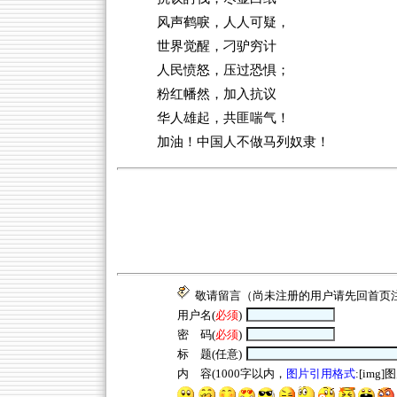
风声鹤唳，人人可疑，
世界觉醒，刁驴穷计
人民愤怒，压过恐惧；
粉红幡然，加入抗议
华人雄起，共匪喘气！
加油！中国人不做马列奴隶！
敬请留言（尚未注册的用户请先回
首页
用户名(
必须
)
密 码(
必须
)
标 题(任意)
内 容(1000字以内，
图片引用格式
:[img]