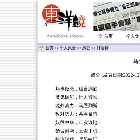
首页
个人集
首页
>>
个人集合
>>
愚公
>> 打油诗
马
愚公 (发表日期:2022-12-
坏事做绝，谎言漏底；
魔鬼惨厉，世人皆知。
境外势力：马恩列斯，
敌对势力：共匪暴帝。
奴役中华，牢灾遍地，
禁言封网，直查手机，
抗议討伐，尽显白纸