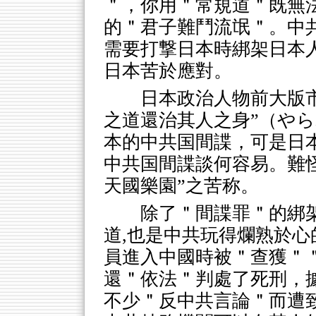
＂，你用＂常規道＂既無
的＂君子難鬥流氓＂。中
需要打撃日本時綁架日本
日本苦於應對。
日本政治人物前大版市
之道還治其人之身”（や
本的中共国間諜，可是日本
中共国間諜談何容易。難
天國樂園”之苦称。
除了＂間諜罪＂的綁
道,也是中共玩得爛熟於
員進入中國時被＂查獲＂
還＂依法＂判處了死刑，
不少＂反中共言論＂而遭