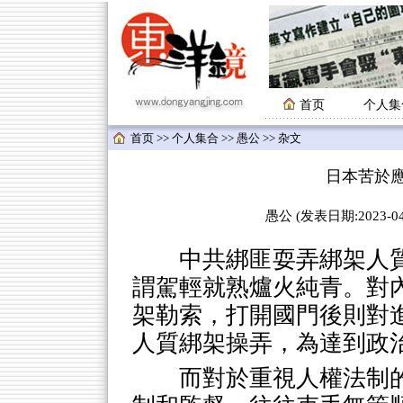
首页
个人集
首页
>>
个人集合
>>
愚公
>> 杂文
日本苦於
愚公 (发表日期:2023-04-
中共綁匪耍弄綁架人質
謂駕輕就熟爐火純青。對
架勒索，打開國門後則對
人質綁架操弄，為達到政
而對於重視人權法制