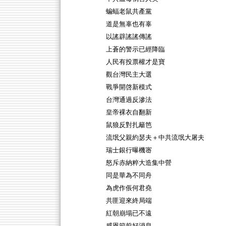
蝙蝠老鼠共產黨
道是無辜也有辜
以謠辟謠謠傳謠
上蒼的警示已經降臨
人民有投票權才是寶
觀台灣民主大選
戰爭開啓新模式
台灣通過反滲法
皇帝裸衣自翻新
鼠狼反對扎籬笆
流氓父親約瑟夫＋中共流氓大屠夫
瑞士銀行曝機宻
怒斥赤納粹大造集中營
同是華為不同舟
為虎作倀何君堯
共匪迎來終局端
紅朝崩塌已不遠