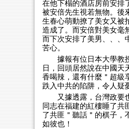
在他下榻的酒店房前安排
被安倍先生視若無物。後
生春心萌動撩了美女又被
造成了。而安倍對美女毫
而下次安排了美男、、、
苦心。
據報有位日本大學教
日，回頭居然說在中國天
香喝辣，還有什麼＂超級
跌入中共的陷阱，令人疑
又據透露，台灣政要
同志在福建的紅樓睡了共
了共匪＂聽話＂的棋子，
如彼也！