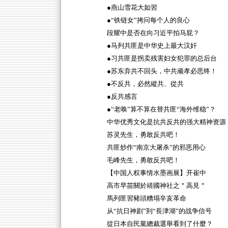
●燕山雪花大如習
●“铁链女”拷问每个人的良心
段耀中是否在向习近平拍马屁？
●马列共匪是中华史上最大汉奸
●习共匪是拐卖残害妇女犯罪的总后台
●苏东弃共不回头，中共顽孝必恶终！
●不反共，必然縱共、從共
●反共感言
●“老唤”算不算在替共匪“海外维稳”？
中华优秀文化是抗共反共的强大精神资源
苏灵先生，勇敢反共吧！
共匪炒作“南京大屠杀”的邪恶用心
毛峰先生，勇敢反共吧！
【中国人权事情水墨画展】开崔中
高市早苗關於靖國神社之＂高見＂
馬列匪習豬頭糟塌辛亥革命
从“抗日神剧”到“長津湖”的战争信号
從日本自民黨總裁選舉看到了什麼？