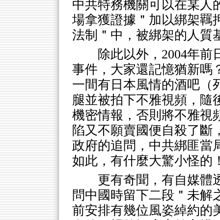
中共特務機關可以在某人
場拿獲證據＂加以綁架羈
法制＂中，被綁架的人質
除此以外，2004年
事件，大家還記憶猶新嗎
一間有日本風情的酒吧（
腿並被拍下不雅視頻，隨
機密情報，否則將不雅視
陷又不願賣國便自殺了斷
政府的追問，中共綁匪當
如此，有什麼大驚小怪的
更有奇聞，有自媒體
問中國時留下二段＂未解
前安排有幾位風姿綽約的