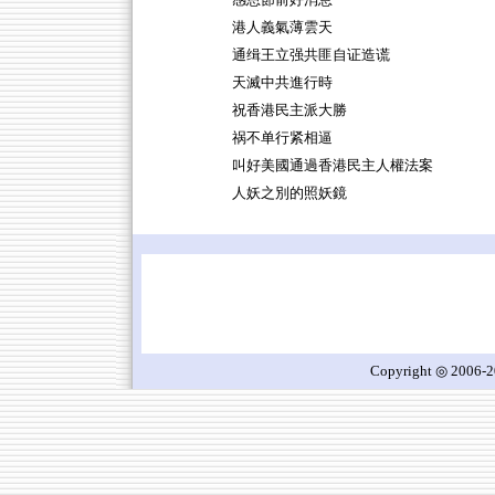
感恩節前好消息
港人義氣薄雲天
通缉王立强共匪自证造谎
天滅中共進行時
祝香港民主派大勝
祸不单行紧相逼
叫好美國通過香港民主人權法案
人妖之別的照妖鏡
Copyright ◎ 2006