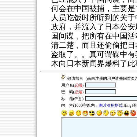
何会在中国被捕，主要是1
人员吃饭时所听到的关于
政府，并流入了日本公安
国间谍，把所有在中国活
清二楚，而且还偷偷把日
盗取了。。真可谓碟中有
木向日本新闻界爆料了此
敬请留言（尚未注册的用户请先回
首页
用户名(
必须
)
密 码(
必须
)
标 题(任意)
内 容(1000字以内，
图片引用格式
:[img]