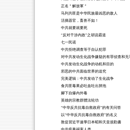
正名＂解放軍＂
马列共匪是中华民族最凶恶的敌人
活摘器官，畜兽不如！
中共就要就要死
“反对干涉内政”之胡说霸道
七一民谣
中共拒绝调查等于自认犯罪
对中共发动生化战争嫌疑的有罪侦查和无
中共发动生化战争的动机和目的
邪恶的中共面临世界的追究
完美逻辑：中共发动了生化战争
食共匪毒果必吐血吐出肺泡
腳下自爆內外毒
英雄的宗教群體法轮功
“中华反共抗毒自救政府”的有关问答
以“中华反共抗毒自救政府”的名义
敦促習近平速學日本昭和天皇規勸書
中共瘟毒祸害人类