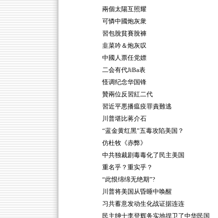
兩個太陽互照耀
可憐中國炮灰衆
習包脫貧賽脫褲
韭菜吟＆炮灰叹
中國人票任党嫖
二会有代JiBa表
怪调纪念华国锋
贊兩位反習紅二代
習近平悪播瘟疫罪責難逃
川普堪比蒋介石
“蓝金黄红黑”五毒攻陷美国？
仿杜牧《赤弊》
中共独裁剧毒毒化了民主美国
重名乎？重实乎？
“此恨绵绵无绝期”?
川普将美国从昏睡中唤醒
习共蓄意发动生化战证据连连
民主绅士李登辉务实地捍卫了中华民国