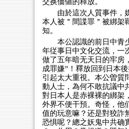
交换価値的釋放。
由於這次人質事件，媒
本人被＂間諜罪＂被綁架
知。
本公認識的前日中青
年従事日中文化交流，一
做了五年暗无天日的牢房
成罪嫌”！釋放回到日本
引起太大重視。本公曽質
動人士，為何不敢抗議中
對日本人是赤裸裸的綁架
外界不便干預。奇怪，他
值的玩意嘛？还是對狡詐
恐惧呢？總之妖鬼中共确