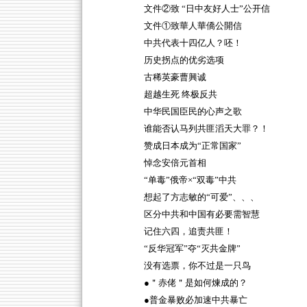
文件②致 “日中友好人士”公开信
文件①致華人華僑公開信
中共代表十四亿人？呸！
历史拐点的优劣选项
古稀英豪曹興诚
超越生死 终极反共
中华民国臣民的心声之歌
谁能否认马列共匪滔天大罪？！
赞成日本成为“正常国家”
悼念安倍元首相
“单毒”俄帝×“双毒”中共
想起了方志敏的“可爱”、、、
区分中共和中国有必要需智慧
记住六四，追责共匪！
“反华冠军”夺“灭共金牌”
没有选票，你不过是一只鸟
●＂赤佬＂是如何煉成的？
●普金暴败必加速中共暴亡