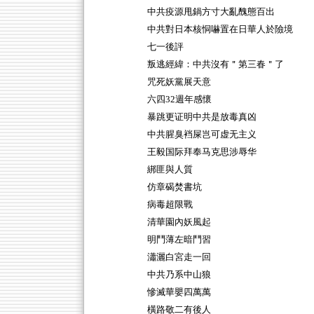
中共疫源甩鍋方寸大亂醜態百出
中共對日本核恫嚇置在日華人於險境
七一後評
叛逃經緯：中共沒有＂第三春＂了
咒死妖黨展天意
六四32週年感懷
暴跳更证明中共是放毒真凶
中共腥臭裆屎岂可虚无主义
王毅国际拜奉马克思涉辱华
綁匪與人質
仿章碣焚書坑
病毒超限戰
清華園內妖風起
明鬥薄左暗鬥習
瀟灑白宮走一回
中共乃系中山狼
慘滅華嬰四萬萬
橫路敬二有後人