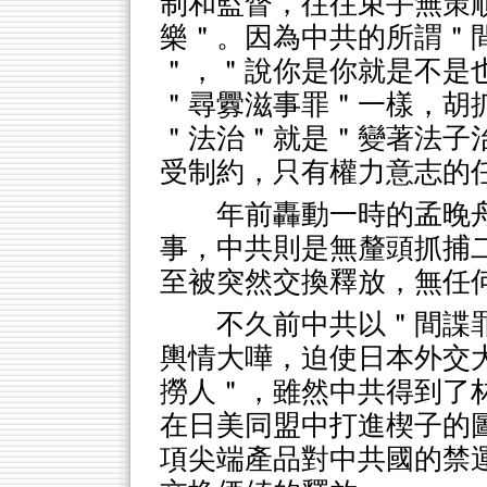
制和監督，往往束手無策
樂＂。因為中共的所謂＂
＂，＂說你是你就是不是
＂尋釁滋事罪＂一樣，胡
＂法治＂就是＂變著法子
受制約，只有權力意志的
年前轟動一時的孟晚
事，中共則是無釐頭抓捕
至被突然交換釋放，無任
不久前中共以＂間諜
輿情大嘩，迫使日本外交
撈人＂，雖然中共得到了
在日美同盟中打進楔子的圖
項尖端產品對中共國的禁