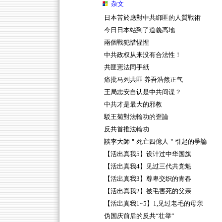
杂文
日本苦於應對中共綁匪的人質戰術
今日日本站到了道義高地
兩個戰犯惜惺惺
中共政权从来没有合法性！
共匪憲法同手紙
痛批马列共匪 养吾浩然正气
王局志安自认是中共间谍？
中共才是最大的邪教
駁王菊對法輪功的歪論
反共首推法輪功
談李大師＂死亡四億人＂引起的爭論
【活出真我5】设计过中华国旗
【活出真我4】见过三代共党魁
【活出真我3】尊卑交织的青春
【活出真我2】被毛害死的父亲
【活出真我1~5】1,见过老毛的母亲
伪国庆前后的反共“壮举”