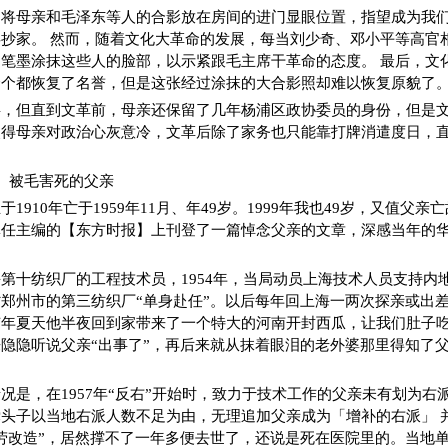
将母亲和毛泽东等人的合影放在房间的进门显眼位置，指望成为我们
抄家。 然而，随着文化大革命的发展，每当刘少奇、邓小平等高官
笔墨涂抹这些人的脸部，以示紧跟毛主席干革命的态度。 最后，文
个个都恢复了名誉，但是这张经过涂抹的大合影照却难以恢复原貌了
事，但直到文革前，母亲还保留了几年杨浦区政协委员的身份，但是
得母亲对政治心灰意冷，文革后除了家务也只能靠打牌消遣度日，直至1
】被毛害死的父亲
1910年亡于1959年11月、年49岁。1999年我也49岁，又值父亲亡
林任主编的【东方时报】上刊登了一篇悼念父亲的文章，深感当年的
第十纺织厂的工程技术员，1954年，当局动员上海技术人员支持内
郑州市的第三纺织厂“单身赴任”。以后每年回上海一两次探亲或出
有年夏天他半夜回到家带来了一个特大的河南开封西瓜，让我们肚子
隐隐听说父亲“出事了”，再后来就从抹着眼泪的老外婆那里得知了
况是，在1957年“反右”开始时，致力于技术工作的父亲未有划为右派，
头子以当地右派人数不足为由，无理追加父亲成为「增补的右派」 
劳改造”，居然撑不了一年多便去世了，还说是死在医院里的。当地