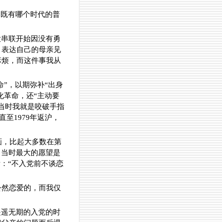
，既有哪个时代的普
大串联开始因没有勇
，表达自己的母亲见
麻烦，而这件事我从
命”，以期弥补“出身
化革命，还“主动要
当时我就是咬破手指
直至1979年返沪，
画，比起大多数在第
，当时最大的愿望是
：“不入党前不谈恋
公然恋爱的，而我仅
遥遥无期的入党的时