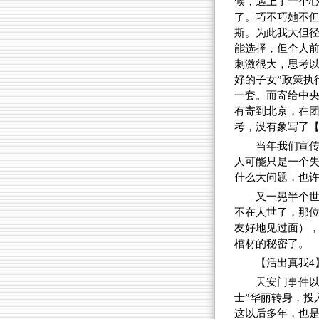
候，遇上了一个
了。巧不巧她不但
斯。为此我大但径
能选择，但个人前
刺激很大，思考以
好的子女”政策执
一套。而寄给中
有寄到北京，在
考，没有象写了
当年我们宣
人可能只是一个
什么大问题，也许
又一晃半个
不在人世了，那
友好地见过面）
棺材的秘密了。
【活出真我4
天安门事件以
士”华丽转身，投
这以后多年，也是