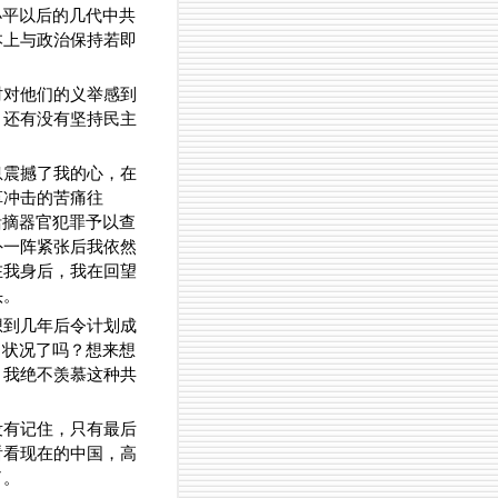
小平以后的几代中共
本上与政治保持若即
时对他们的义举感到
，还有没有坚持民主
。
息震撼了我的心，在
革冲击的苦痛往
活摘器官犯罪予以查
外一阵紧张后我依然
在我身后，我在回望
头。
想到几年后令计划成
出状况了吗？想来想
。我绝不羡慕这种共
没有记住，只有最后
看看现在的中国，高
了。