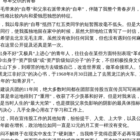
】尊卑交织的青春
毛带来的“自尊”和父亲右派带来的“自卑”，伴随了我整个青春岁月
己性格比较内向和爱独思独想的特征。
，我以母亲的“自尊”抵挡了红五类同学的短暂围攻毫不低头。但是
绊同行，使我孤独地留在家中的时候，居然大胆地给江青写了一封信
也希望去北京见毛主席。虽然没有收到任何回复，但也没有遇到任何
，在这里公开提及还真是第一次。
出身不好”又极具“上进心”的青年人，往往会在某些方面特别表现“革
少出身于“资产阶级”或“资产阶级知识分子”的子女，不但积极投身文
上山下乡，到艰苦的地方去锻炼自己，改造世界观，做革命接班人。
龙江非好汉”的决心书，于1968年8月30日踏上了去黑龙江的火车。
1年的“知青岁月”。
建设兵团的11年间，绝大多数时间都在团部宣传股当宣传员写写画
算是幸运地得到了“重用”，收获了不少羡慕和好评。但是对我来说
但是当时人生的“最大光荣”，也是摆脱父亲负影响的阴影的最具体指标
的决心，几乎全身心用在了学习和工作上。
而过，同在宣传股工作的其他知青，纷纷提干、入党、上大学，以及
年龄在增长，政治地位如同一直是32元的月工资一样没有变化。
闷不解终于在现实中发生了“硬刺激”，当我终于觉得恋爱不必再等