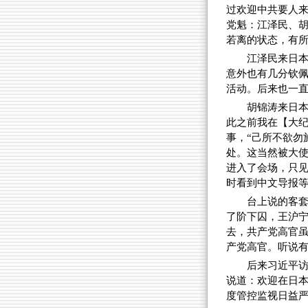
过欢迎中共要人来
党魁：江泽民、
若离的状态，有
江泽民来日
意外也有几分钦
活动。后来也一
胡锦涛来日
此之前我在【大
事，“己所不欲勿
处。这当然被大
进入了会场，只
时看到中文导报
台上说的客
了阶下囚，王沪宁
去，共产党高官
产党高官。听说有
后来习近平
说道：欢迎在日
度管控监视日益