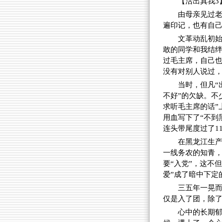
【活出真我3
由母亲见过老
遍印记，也有自
文革动乱初始
敢的同学和我结
过毛主席，自己
没有对别人说过
当时，但凡“
不好”的欠缺。不
求听毛主席的话”
用血写下了“不到黑
连头带尾度过了1
在黑龙江生产
一线务农的知青，
要“入党”，这不
爱”成了暗中下定
三五年一晃
仅是入了团，除了
心中的长期郁