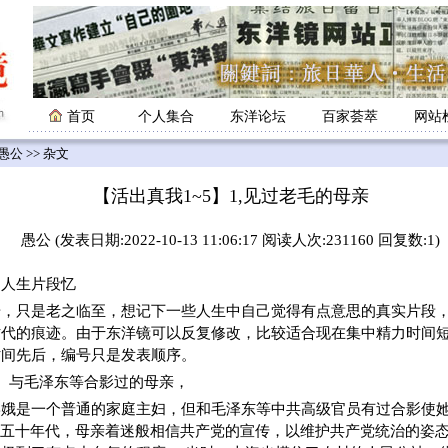
首页
个人集合
东洋论坛
百家荟萃
网站
愚公
>> 杂文
【活出真我1~5】1,见过老毛的母亲
愚公 (发表日期:2022-10-13 11:06:17 阅读人次:231160 回复数:1)
人生片段忆
奇，只是老之临至，想记下一些人生中自己觉得有点意思的真实片段
时代的痕迹。由于东洋镜可以反复修改，比较适合现在集中精力时间
时间先后，编号只是发表顺序。
】与毛泽东等合影过的母亲，
学娥是一个普通的家庭主妇，但和毛泽东等中共高级官员有过合影使
的五十年代，母亲着迷般相信共产党的宣传，以维护共产党统治的姿