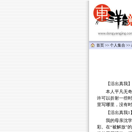
首页
>>
个人集合
>>
【活出真我】
本人平凡无
许可以折射一些
里写哪里，没有
【活出真我1
我的母亲沈
彩。在“被解放”