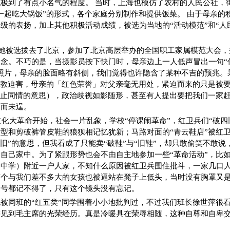
极到了有点小名气的程度。 当时，上海也模仿了农村的人民公社，
一起吃大锅饭”的形式，各个家庭分别制作和提供饭菜。 由于母亲的
级的表扬，加上其他积极活动成绩，被选为当地的“活动模范”和“人民
月，她被选拔去了北京，参加了北京高层举办的全国职工家属模范大会
念。不巧的是，当摄影员按下快门时，母亲边上一人低声冒出一句“
照片，母亲的脸面略有斜侧，我们觉得也许隐含了某种不吉的预兆。
劳教迫害，母亲的「红色荣誉」对父亲毫无用处，紧迫而来的只是被
禁止同情的意思），政治歧视如影随形，甚至有人提出要把我们一家
制而未逞。
天文化大革命开始，社会一片乱象，学校“停课闹革命”，红卫兵们“破四
型和剪破裤管皮鞋的狼狈相记忆犹新；马路对面的“青云鞋店”被红卫
四旧”的意思，但我看成了只能卖“破鞋”与“旧鞋”，却只敢偷笑不敢
自己家中。为了紧跟形势也会不由自主地参加一些“革命活动”，比
和中学）附近一户人家，不知什么原因被红卫兵围住批斗，一家几口
有个与我们差不多大的女孩也被逼站在凳子上低头，当时没有胸罩又
口号都记不得了，只有这个镜头没有忘记。
被同班的“红五类”同学围着小小地批判过，不过我们班长徐世萍很
讲见到毛主席的光荣经历。真是冷暖具在荣辱相随，这种自尊和自卑
。