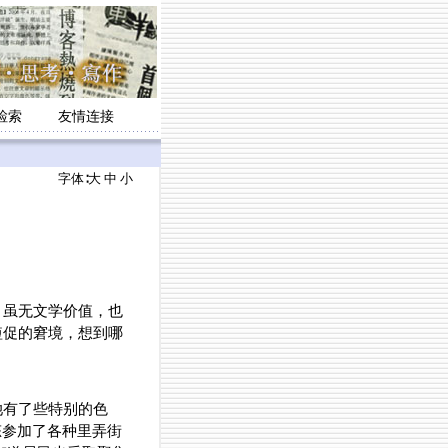
检索
友情连接
字体∶
大
中
小
，虽无文学价值，也
短促的窘境，想到哪
她有了些特别的色
态参加了各种里弄街