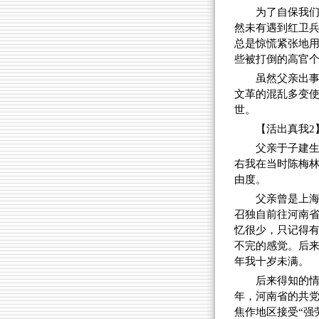
为了自保我们
然未有遇到红卫兵
总是惊慌紧张地用
些被打倒的高官
虽然父亲出
文革的混乱多变使
世。
【活出真我2
父亲于子建生于
右我在当时陈梅
由度。
父亲曾是上海
召独自前往河南省
忆很少，只记得
不完的感觉。后来
年我十岁未满。
后来得知的情
年，河南省的共党
焦作地区接受“强