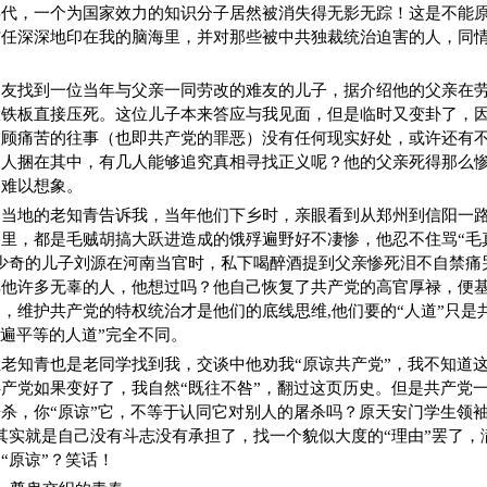
年代，一个为国家效力的知识分子居然被消失得无影无踪！这是不能
信任深深地印在我的脑海里，并对那些被中共独裁统治迫害的人，同
朋友找到一位当年与父亲一同劳改的难友的儿子，据介绍他的父亲在
大铁板直接压死。这位儿子本来答应与我见面，但是临时又变卦了，
回顾痛苦的往事（也即共产党的罪恶）没有任何现实好处，或许还有
人人捆在其中，有几人能够追究真相寻找正义呢？他的父亲死得那么
到难以想象。
州当地的老知青告诉我，当年他们下乡时，亲眼看到从郑州到信阳一
里，都是毛贼胡搞大跃进造成的饿殍遍野好不凄惨，他忍不住骂“毛
少奇的儿子刘源在河南当官时，私下喝醉酒提到父亲惨死泪不自禁痛
其他许多无辜的人，他想过吗？他自己恢复了共产党的高官厚禄，便
，维护共产党的特权统治才是他们的底线思维,他们要的“人道”只是
普遍平等的人道”完全不同。
老知青也是老同学找到我，交谈中他劝我“原谅共产党”，我不知道这
产党如果变好了，我自然“既往不咎”，翻过这页历史。但是共产党
杀，你“原谅”它，不等于认同它对别人的屠杀吗？原天安门学生领袖
其实就是自己没有斗志没有承担了，找一个貌似大度的“理由”罢了，
“原谅”？笑话！