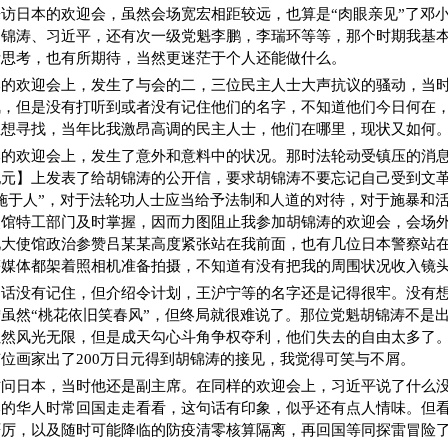
访日本的欢迎会，虽然会场宽宏相距较远，也算是“肉眼亲见”了邓
胡锦涛、习近平，还有次一级党魁李鹏，李瑞环等等，那个时期我基
所思考，也有所期待，当然更迷茫于个人还能做什么。
本的欢迎会上，发生了与会的二，三位民主人士大声抗议的骚动，当
佩，但是没有打听到或者没有记住他们的名字，不知道他们今日何在
直想寻找，当年比我激昂高调的民主人士，他们在哪里，现状又如何
本的欢迎会上，发生了意外和意料中的状况。那时法轮动受镇压的消
纪元】上发表了给胡锦涛的公开信，要求胡锦涛不要忘记自己受到文
施于人”，对于法轮功人士应当给予法制和人道的对待，对于施暴和
使馆特工部门及时掌握，因而力图阻止我参加胡锦涛的欢迎会，会场
见大使馆政治参赞吕某某高度紧张站在我前面，也有几位日本警察站
等媒体都架着照相机准备拍摄，不知道有没有把我的周围状况收入镜
套话没有记住，但介绍令计划，王沪宁等的名字还是记得很牢。没有
虽然“桃花依旧笑春风”，但终局就很难说了。那位党魁胡锦涛不是
虽然风光无限，但是成天勾心斗角争权夺利，他们失去的自由太多了
位画家出了200万日元得到胡锦涛的接见，我觉得可笑与不屑。
访问日本，当时他还是副主席。在同样的欢迎会上，习近平说了什么
本的华人时常回国走走看看，这句话有印象，似乎还有点人情味。但
严厉，以及随时可能降临的防疫清零核算隔离，再回国等同探雷冒险