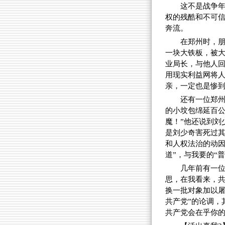
这不是战争
权的残酷和不可
奔流。
在郑州时，
一块大铁板，被
业局长，与他人
用现实利益网将
亲，一定也是惨
还有一位郑
的小坟包绵延百公
魔！”他还说到刘
是刘少奇害死过
和人权法治的动因
道”，与我要的“
几年前有一位
思，在我看来，共
换一批对象加以屠
共产党”的论调，
共产党会在乎你的