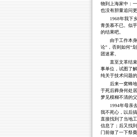
物到上海家中：
也没有胆量追问
1968年我
青羡慕不已。似乎
的结果吧。
由于工作本身
论”，否则如何“
团迷雾。
直至文革结束
事单位，试图了
纯关于技术问题
后来一窝蜂地
于死后葬身何处
梦见模糊不清的
1994年母
我不死心，以后搞
直接找到了当地
信息了；后又找
门前做了一下祭