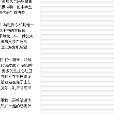
街道居民也采取聚集
积极推动，使本弄堂
代表”“政协委
，并与毛泽东和其他一
你手中的衣服掉
果然第二年，我父亲
要求与父亲在政治
赶出上海发配新疆，
旧”任性胡来，邻居
兵涂改成了“破旧鞋
说，更多的是担心红卫
如当时所在学校建设
人被迫站在凳子上低
是宽领，乳房隐隐可
看重我，还希望邀请
交织在一起的感觉伴