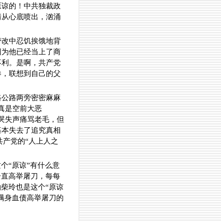
原谅的！中共独裁政
情从心底喷出，汹涌
劳改中忍饥挨饿地背
因为他已经当上了商
不利。是啊，共产党
惨，联想到自己的父
路公路两旁密密麻麻
真是空前大恶
哭失声痛骂老毛，但
基本失去了追究真相
共产党的“人上人之
个“原谅”有什么意
一直高举屠刀，每每
柴玲也是这个“原谅
满身血债高举屠刀的