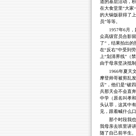
道的基层活动，积
在大食堂里“大家
的大锅饭获得了上
员”等等。
1957年6
众高级官员合影留
了”，结果拍出的
在“反右”中受到
上“划清界线”（
由于母亲坚决抵
1966年夏
摩登帅哥被剪乱发
店”，他们是“破
兵那天会不会直奔
中学（原名叫孝
头认罪，这其中
见，跟着喊什么
那个时段我也
我母亲去班里讲
随了自己前半生