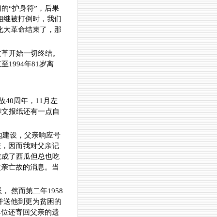
的“护身符”，后果
相继被打倒时，我们
化大革命结束了，那
。
文革开始一切终结。
994年81岁离
故40周年，11月左
华文报纸还有一点自
地建设，父亲响应号
差，因而我对父亲记
吃成了西瓜但总也吃
父亲亡故的消息。当
 然而第二年1958
并送他到更为贫困的
单位还寄回父亲的遗