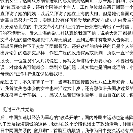
心仪的女生，然而双方刚有进展的感觉便戛然而止，原来她了解到了
是“红五类”出身，还有个阿姨是个军人，工作单位就在离开团部一
直拜访了她的阿姨，以后又拜访了她在上海的大姐。但是她们当面对
途靠自己努力”云云，实际上没有任何推动我的恋爱向成功方向发展
后分别给北京的“中央文革小组”和上海的一份杂志社寄出了一封信，
行的不满看法。后来上海的杂志社认真给我回了信，说的大道理都是
央文革小组的信依然如泥牛入海无消息，直到近年才有老熟人告诉我
团部邮局便给拦下了交给了团部领导。还好这样的信中谈的只是个人
【出身论】的遇罗克那样，作过广泛的政治探索或批判，所以一直平
传股长、一位复员军人对我说过，你写文章讲话千万要小心，不要出
失误，对你来说可能就会上纲到立场问题，其实我也是明白此理的，
母亲的“正作用”也在保佑着我吧。
世纪过去了，不久前算了一下，当年我们宣传股的七八位上海知青，
位让我首尝失恋体会的女生也未活过六十岁，还有那位带头围攻过我
，也在盛年亡于车祸、、、感叹人生苦短转眼百年，自由自在的我，
】见过三代共党魁
后，中国加速以经济为重心的“改革开放”，国内外民主运动也急速降
入了发展经济赚钱的道路，我也在这个阶段也淡出了政治活动，转而
日中两国关系的“蜜月期”，首脑互访频频，我作为日中交流活动有