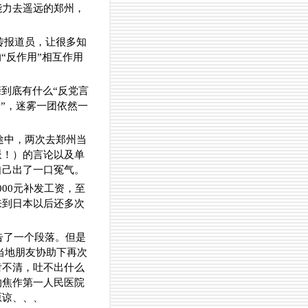
能力去遥远的郑州，
传报道员，让很多知
“反作用”相互作用
到底有什么“反党言
”，迷雾一团依然一
途中，两次去郑州当
派！）的言论以及单
自己出了一口冤气。
00元补发工资，至
来到日本以后还多次
告了一个段落。但是
在当地朋友协助下再次
齿不清，吐不出什么
的焦作第一人民医院
原谅、、、