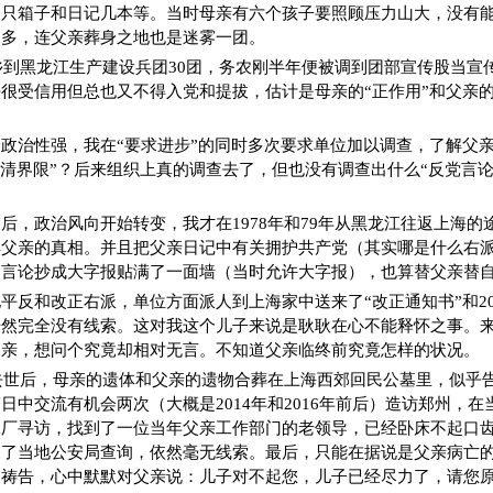
一只箱子和日记几本等。当时母亲有六个孩子要照顾压力山大，没有
更多，连父亲葬身之地也是迷雾一团。
下乡到黑龙江生产建设兵团30团，务农刚半年便被调到团部宣传股当宣
很受信用但总也又不得入党和提拔，估计是母亲的“正作用”和父亲的
政治性强，我在“要求进步”的同时多次要求单位加以调查，了解父亲
划清界限”？后来组织上真的调查去了，但也没有调查出什么“反党言论
后，政治风向开始转变，我才在1978年和79年从黑龙江往返上海的
解父亲的真相。并且把父亲日记中有关拥护共产党（其实哪是什么右
的言论抄成大字报贴满了一面墙（当时允许大字报），也算替父亲替
平反和改正右派，单位方面派人到上海家中送来了“改正通知书”和20
居然完全没有线索。这对我这个儿子来说是耿耿在心不能释怀之事。
父亲，想问个究竟却相对无言。不知道父亲临终前究竟怎样的状况。
亲去世后，母亲的遗体和父亲的遗物合葬在上海西郊回民公墓里，似乎
日中交流有机会两次（大概是2014年和2016年前后）造访郑州，
工厂寻访，找到了一位当年父亲工作部门的老领导，已经卧床不起口
到了当地公安局查询，依然毫无线索。最后，只能在据说是父亲病亡
奠祷告，心中默默对父亲说：儿子对不起您，儿子已经尽力了，请您