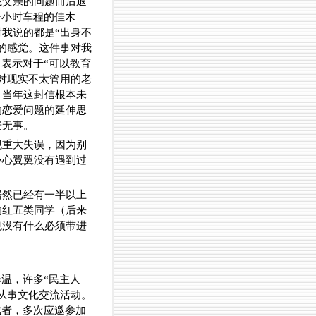
我父亲的问题而后退
个小时车程的佳木
我说的都是“出身不
的感觉。这件事对我
表示对于“可以教育
对现实不太管用的老
，当年这封信根本未
的恋爱问题的延伸思
安无事。
现重大失误，因为别
小心翼翼没有遇到过
居然已经有一半以上
的红五类同学（后来
也没有什么必须带进
温，许多“民主人
从事文化交流活动。
成者，多次应邀参加