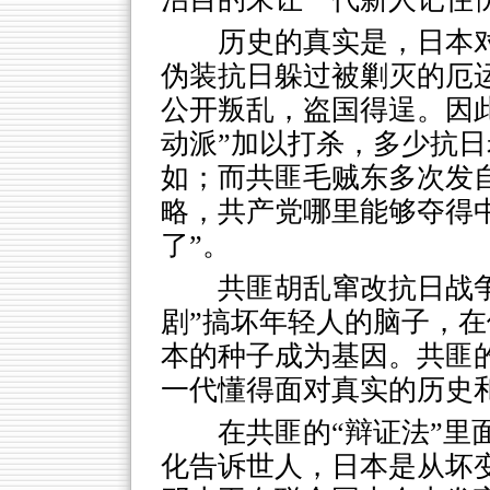
历史的真实是，日本
伪装抗日躲过被剿灭的厄
公开叛乱，盗国得逞。因
动派”加以打杀，多少抗
如；而共匪毛贼东多次发
略，共产党哪里能够夺得
了”。
共匪胡乱窜改抗日战
剧”搞坏年轻人的脑子，
本的种子成为基因。共匪
一代懂得面对真实的历史
在共匪的“辩证法”里
化告诉世人，日本是从坏