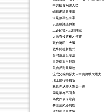
中共瘟毒祸害人类
蝙蝠老鼠共產黨
道是無辜也有辜
以謠辟謠謠傳謠
上蒼的警示已經降臨
人民有投票權才是寶
觀台灣民主大選
戰爭開啓新模式
台灣通過反滲法
皇帝裸衣自翻新
鼠狼反對扎籬笆
流氓父親約瑟夫＋中共流氓大屠夫
瑞士銀行曝機宻
怒斥赤納粹大造集中營
同是華為不同舟
為虎作倀何君堯
共匪迎來終局端
紅朝崩塌已不遠