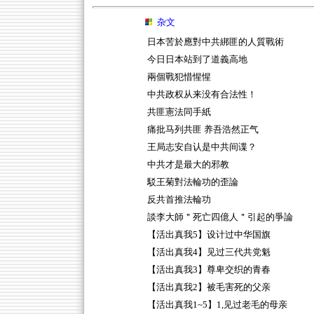
杂文
日本苦於應對中共綁匪的人質戰術
今日日本站到了道義高地
兩個戰犯惜惺惺
中共政权从来没有合法性！
共匪憲法同手紙
痛批马列共匪 养吾浩然正气
王局志安自认是中共间谍？
中共才是最大的邪教
駁王菊對法輪功的歪論
反共首推法輪功
談李大師＂死亡四億人＂引起的爭論
【活出真我5】设计过中华国旗
【活出真我4】见过三代共党魁
【活出真我3】尊卑交织的青春
【活出真我2】被毛害死的父亲
【活出真我1~5】1,见过老毛的母亲