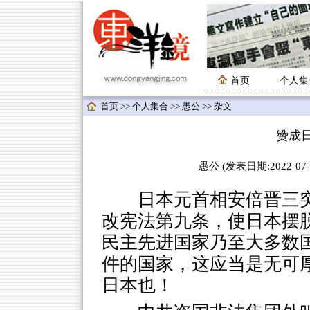
首页
个人集
首页
>>
个人集合
>>
愚公
>> 杂文
赞成日
愚公 (发表日期:2022-07-2
日本元首相安倍晋三突
改宪法第九条，使日本摆脱
民主先进国家乃至大多数
件的国家，这应当是无可
日本也！