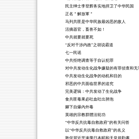
民主绅士李登辉务实地捍卫了中华民国
正名＂解放軍＂
马列共匪是中华民族最凶恶的敌人
活摘器官，畜兽不如！
中共就要就要死
“反对干涉内政”之胡说霸道
七一民谣
中共拒绝调查等于自认犯罪
对中共发动生化战争嫌疑的有罪侦查和无
中共发动生化战争的动机和目的
邪恶的中共面临世界的追究
完美逻辑：中共发动了生化战争
食共匪毒果必吐血吐出肺泡
腳下自爆內外毒
英雄的宗教群體法轮功
“中华反共抗毒自救政府”的有关问答
以“中华反共抗毒自救政府”的名义
敦促習近平速學日本昭和天皇規勸書