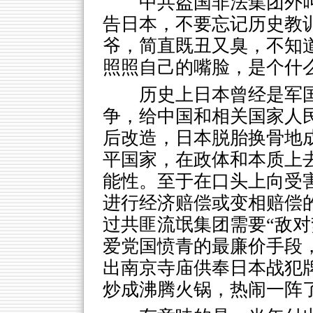
中共盗国非法集团外
告日本，不要忘记历史教
爷，简直既丑又臭，不知道
照照自己的嘴脸，是个什
历史上日本曾经是军
争，给中国和相关国家人
后改造，日本脱胎换骨地
平国家，在政体和本质上
能性。至于在口头上向受
进行经济赔偿或变相赔偿
过共匪流氓集团需要“敌对
爱党国愤青的最廉价手段
出南京寺庙供奉日本战犯
炒成沸腾火锅，热闹一阵