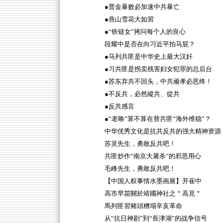
●普金暴败必加速中共暴亡
●燕山雪花大如習
●“铁链女”拷问每个人的良心
段耀中是否在向习近平拍马屁？
●马列共匪是中华史上最大汉奸
●习共匪是拐卖残害妇女犯罪的总后台
●苏东弃共不回头，中共顽孝必恶终！
●不反共，必然縱共、從共
●反共感言
●“老唤”算不算在替共匪“海外维稳”？
中华优秀文化是抗共反共的强大精神资源
苏灵先生，勇敢反共吧！
共匪炒作“南京大屠杀”的邪恶用心
毛峰先生，勇敢反共吧！
【中国人权事情水墨画展】开崔中
高市早苗關於靖國神社之＂高見＂
馬列匪習豬頭糟塌辛亥革命
从“抗日神剧”到“長津湖”的战争信号