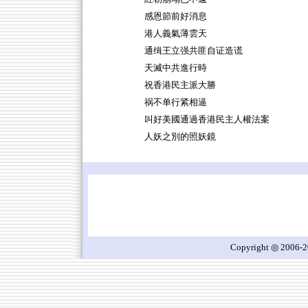
感恩節前好消息
港人義氣薄雲天
通缉王立强共匪自证造谎
天滅中共進行時
祝香港民主派大勝
祸不单行紧相逼
叫好美國通過香港民主人權法案
人妖之別的照妖鏡
Copyright ◎ 2006