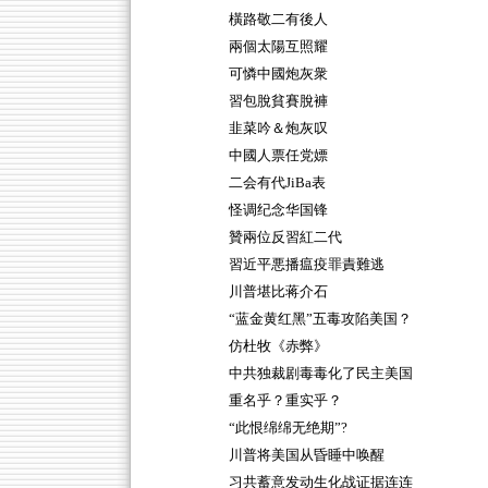
橫路敬二有後人
兩個太陽互照耀
可憐中國炮灰衆
習包脫貧賽脫褲
韭菜吟＆炮灰叹
中國人票任党嫖
二会有代JiBa表
怪调纪念华国锋
贊兩位反習紅二代
習近平悪播瘟疫罪責難逃
川普堪比蒋介石
“蓝金黄红黑”五毒攻陷美国？
仿杜牧《赤弊》
中共独裁剧毒毒化了民主美国
重名乎？重实乎？
“此恨绵绵无绝期”?
川普将美国从昏睡中唤醒
习共蓄意发动生化战证据连连