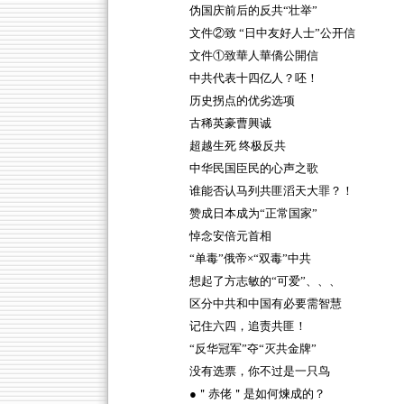
伪国庆前后的反共“壮举”
文件②致 “日中友好人士”公开信
文件①致華人華僑公開信
中共代表十四亿人？呸！
历史拐点的优劣选项
古稀英豪曹興诚
超越生死 终极反共
中华民国臣民的心声之歌
谁能否认马列共匪滔天大罪？！
赞成日本成为“正常国家”
悼念安倍元首相
“单毒”俄帝×“双毒”中共
想起了方志敏的“可爱”、、、
区分中共和中国有必要需智慧
记住六四，追责共匪！
“反华冠军”夺“灭共金牌”
没有选票，你不过是一只鸟
●＂赤佬＂是如何煉成的？