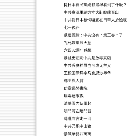
從日本自民黨總裁選舉看到了什麼？
中共疫源甩鍋方寸大亂醜態百出
中共對日本核恫嚇置在日華人於險境
七一後評
叛逃經緯：中共沒有＂第三春＂了
咒死妖黨展天意
六四32週年感懷
暴跳更证明中共是放毒真凶
中共腥臭裆屎岂可虚无主义
王毅国际拜奉马克思涉辱华
綁匪與人質
仿章碣焚書坑
病毒超限戰
清華園內妖風起
明鬥薄左暗鬥習
瀟灑白宮走一回
中共乃系中山狼
慘滅華嬰四萬萬