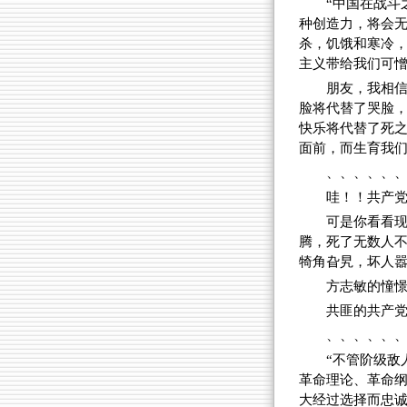
“中国在战斗
种创造力，将会
杀，饥饿和寒冷
主义带给我们可
朋友，我相
脸将代替了哭脸
快乐将代替了死
面前，而生育我们
、、、、、
哇！！共产
可是你看看
腾，死了无数人
犄角旮旯，坏人
方志敏的憧
共匪的共产
、、、、、
“不管阶级敌
革命理论、革命
大经过选择而忠