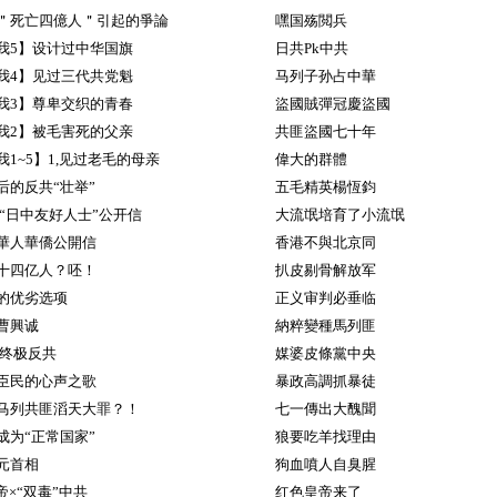
＂死亡四億人＂引起的爭論
嘿国殇閲兵
我5】设计过中华国旗
日共Pk中共
我4】见过三代共党魁
马列子孙占中華
我3】尊卑交织的青春
盜國賊彈冠慶盜國
我2】被毛害死的父亲
共匪盜國七十年
1~5】1,见过老毛的母亲
偉大的群體
后的反共“壮举”
五毛精英楊恆鈞
 “日中友好人士”公开信
大流氓培育了小流氓
華人華僑公開信
香港不與北京同
十四亿人？呸！
扒皮剔骨解放军
的优劣选项
正义审判必垂临
曹興诚
納粹變種馬列匪
 终极反共
媒婆皮條黨中央
臣民的心声之歌
暴政高調抓暴徒
马列共匪滔天大罪？！
七一傳出大醜聞
成为“正常国家”
狼要吃羊找理由
元首相
狗血噴人自臭腥
帝×“双毒”中共
红色皇帝来了