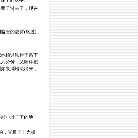
记住了的汉字。
半辈子过去了，现在
。
监管的虐待(略过)，
把他抬过铁栏干吊下
五六分钟，又照样把
泪如泉涌地流出来，
住那小肚子下的地
的，光板子！光板