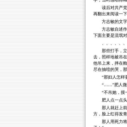
字，当时感动得稀
读后对共产
再翻出来阅读一
方志敏的文
方志敏自述作
下面主要是流氓
、、、、、
那些打手，
去，照样地被吊
他吊上来，摔在
尽在抽噎的哭，
“那妇人怎样
“……”肥人
“不吊她，摸
肥人点一点
那人就赶上
方，脸上红得发青
那人用死力将