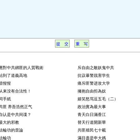
應對中共綁匪的人質戰術
斥自由之敵妖鬼中共
站到了道義高地
抗议暴警戕害学生
惜惺惺
痛斥匪警进攻大学
从来没有合法性！
擁抱自由拒為奴
同手紙
嬉笑怒骂逗五毛（二）
共匪 养吾浩然正气
政治實為最大事
自认是中共间谍？
青天白日滿香江
最大的邪教
替天行道開新華
法輪功的歪論
共匪殖民七十載
法輪功
滿目盡是申大媽