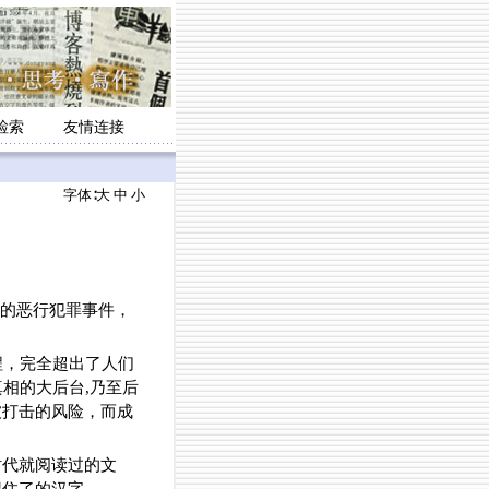
检索
友情连接
字体∶
大
中
小
权的恶行犯罪事件，
程，完全超出了人们
相的大后台,乃至后
被打击的风险，而成
时代就阅读过的文