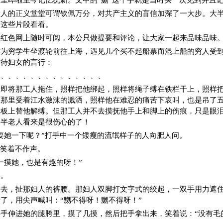
里哗啦至今记忆犹新。文中的“嬲”这个字就是当时头一次见到并且
党人的正义堂堂可谓钦佩万分，对共产主义的盲信加深了一大步。大
下这些片段看看。
字红色网上随时可阅，本公只做提要和评论，让大家一起来品味品味
为穷学生坐渡轮前往上海，遇见几个买不起船票而混上船的穷人受到
对待妇女的言行：
、、、、、、、、、、、、、、、
立即将那工人拖住，照样把他绑起，照样将绳子缚在铁栏干上，照样
在那里受着江水激沫的溅洒，照样他在难忍的痛苦下哀叫，也是吊了
舱板上替他解缚。但那工人并不去摸抚他手上和脚上的伤痕，只是眼
那半老人看来是很伤心的了！
耍她一下呢？”打手中一个矮瘦的流氓样子的人向肥人问。
微笑着不作声。
一摸她，也是有趣的呀！”
头。
前去，扯那妇人的裤腰。那妇人双脚打文字式的绞起，一双手用力遮
了，用尖声喊叫：“嬲不得呀！嬲不得呀！”
手伸进她的腿胯里，摸了几摸，然后把手拿出来，笑着说：“没有毛