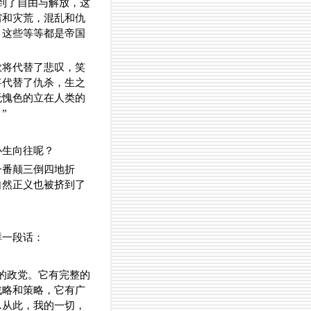
到了自由与解放，这
穷和灾荒，混乱和仇
，这些等等都是帝国
歌将代替了悲叹，笑
将代替了仇杀，生之
无愧色的立在人类的
”
心生向往呢？
一番颠三倒四地折
自然正义也被挤到了
样一段话：
的政党。它有完整的
战略和策略，它有广
…从此，我的一切，