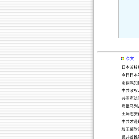
杂文
日本苦於
今日日本
兩個戰犯
中共政权
共匪憲法
痛批马列
王局志安
中共才是
駁王菊對
反共首推