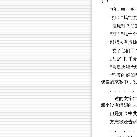
子！”
“哈，哈，哈
“打！”我气
“谁喊打？”
“打！”几十
那肥人有点
“饶了他们三
那几个打手齐
“真是灭绝天
“狗养的好凶
观看的乘客中，
、、、、、
上述的文字
那个没有组织的
但是如今中
方志敏还告
、、、、、