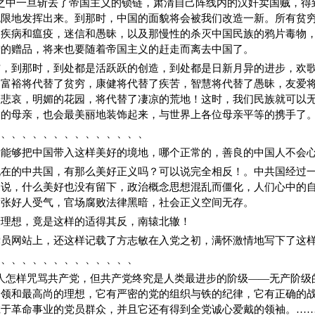
之中一旦斩去了帝国主义的锁链，肃清自己阵线内的汉奸卖国贼，得
无限地发挥出来。到那时，中国的面貌将会被我们改造一新。所有贫
，疾病和瘟疫，迷信和愚昧，以及那慢性的杀灭中国民族的鸦片毒物
憎的赠品，将来也要随着帝国主义的赶走而离去中国了。
信，到那时，到处都是活跃跃的创造，到处都是日新月异的进步，欢
，富裕将代替了贫穷，康健将代替了疾苦，智慧将代替了愚昧，友爱
之悲哀，明媚的花园，将代替了凄凉的荒地！这时，我们民族就可以
的母亲，也会最美丽地装饰起来，与世界上各位母亲平等的携手了。
、、、、、、、、、、、、、、、
党能够把中国带入这样美好的境地，哪个正常的，善良的中国人不会
现在的中共国，有那么美好正义吗？可以说完全相反！。中共国经过
不说，什么美好也没有留下，政治概念思想混乱而僵化，人们心中的
嚣张好人受气，官场腐败法律黑暗，社会正义空间无存。
憬理想，竟是这样的适得其反，南辕北辙！
党员网站上，还这样记载了方志敏在入党之初，满怀激情地写下了这
、、、、、、、、、、、、、、
人怎样咒骂共产党，但共产党终究是人类最进步的阶级——无产阶级
纲领和最高尚的理想，它有严密的党的组织与铁的纪律，它有正确的
诚于革命事业的党员群众，并且它还有得到全党诚心爱戴的领袖。…