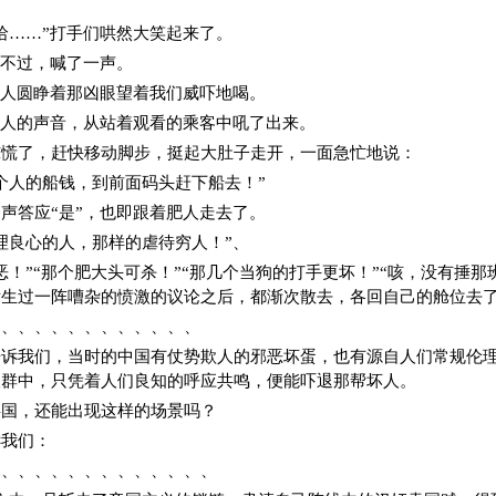
哈……”打手们哄然大笑起来了。
愤不过，喊了一声。
肥人圆睁着那凶眼望着我们威吓地喝。
个人的声音，从站着观看的乘客中吼了出来。
惊慌了，赶快移动脚步，挺起大肚子走开，一面急忙地说：
个人的船钱，到前面码头赶下船去！”
声答应“是”，也即跟着肥人走去了。
理良心的人，那样的虐待穷人！”、
恶！”“那个肥大头可杀！”“那几个当狗的打手更坏！”“咳，没有捶那
发生过一阵嘈杂的愤激的议论之后，都渐次散去，各回自己的舱位去
、、、、、、、、、、、、、
告诉我们，当时的中国有仗势欺人的邪恶坏蛋，也有源自人们常规伦
人群中，只凭着人们良知的呼应共鸣，便能吓退那帮坏人。
共国，还能出现这样的场景吗？
诉我们：
、、、、、、、、、、、、、、