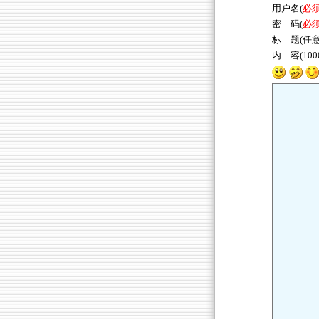
用户名(
必
密 码(
必
标 题(任意
内 容(10