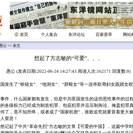
首页
个人集合
东洋论坛
百家荟萃
网站
愚公
>> 杂文
想起了方志敏的“可爱”、、、
愚公 (发表日期:2022-06-24 14:27:43 阅读人次:162171 回复数:0)
生了“铁链女”、“地洞女”、“群殴女”等一连串欺辱妇女践踏女
罪事件，什么国家都有发生，但是中共匪国发生的这些恶性事件的过
的各级权力已经成为制造犯罪、包庇犯罪并且压制舆论、掩盖犯罪真
何了，竟不知所终，或者成了“国家机密”，谁敢追究就要冒着更大
令人窒息！
然记起了中共“革命先烈”方志敏的文章【可爱的中国】，这篇中学