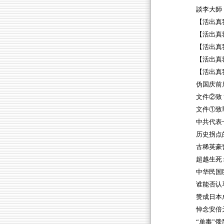
談李大師
【活出真
【活出真
【活出真
【活出真
【活出真我
伪国庆前
文件②致
文件①致
中共代表
历史拐点
古稀英豪
超越生死
中华民国
谁能否认
赞成日本
悼念安倍
“单毒”俄