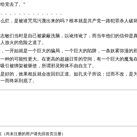
给党去了。”
、、、、、、、、、、、、、、、
那么烂，是被谁咒骂污蔑出来的吗？根本就是共产党一路犯罪杀人破
。
方志敏们当时是自己被蒙蔽洗脑，以讹传讹了，而当年他们的信仰是
杀人放火的危险之道了。
能，一开始就是一个巨大的骗局，一个巨大的陷阱，一条妖雾弥漫的
后一种的可能性更大。在更高的超越日常的空间，有一个巨大的魔鬼
被吸引被绑架被驱使，所谓邪灵附体不由自主了。
机是好的，效果相反就会改回归正道。如孔夫子所说：过而不改，是
从一而终坏到底了。
言（尚未注册的用户请先回
首页
注册）