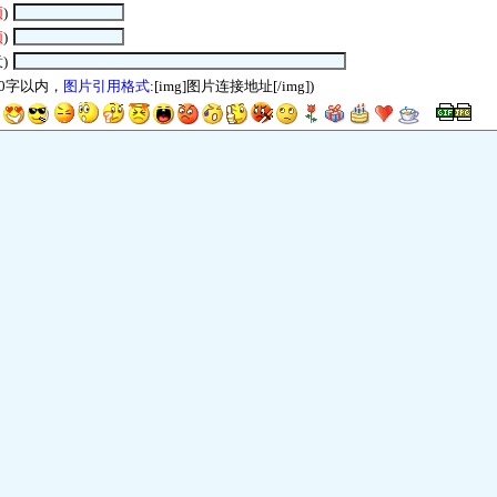
须
)
须
)
)
00字以内，
图片引用格式
:[img]图片连接地址[/img])