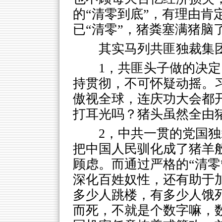
的“清零到底”，有理由肯
已“清零”，猪粪塞满猪脑
其实马列共匪独裁集
1，共匪头子做的决定
持贯彻，不可怀疑动摇。
傲视全球，连庆功大会都
打耳光吗？猪头虽然全由
2，中共一贯的党国
把中国人民驯化成了猪羊般
顾虑。而通过严格的“清零
深化百姓奴性，还有助于
多少人跳楼，有多少人饿
而死，不就是个数字嘛，