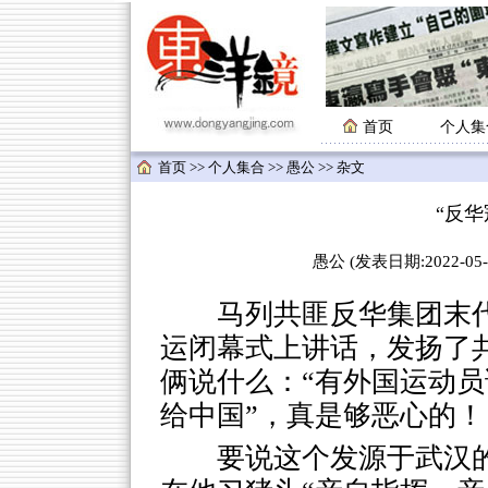
首页
个人集
首页
>>
个人集合
>>
愚公
>> 杂文
“反华
愚公 (发表日期:2022-05-0
马列共匪反华集团末代
运闭幕式上讲话，发扬了共
俩说什么：“有外国运动
给中国”，真是够恶心的！
要说这个发源于武汉