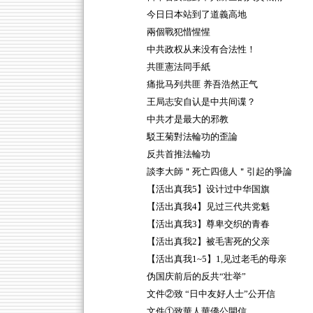
今日日本站到了道義高地
兩個戰犯惜惺惺
中共政权从来没有合法性！
共匪憲法同手紙
痛批马列共匪 养吾浩然正气
王局志安自认是中共间谍？
中共才是最大的邪教
駁王菊對法輪功的歪論
反共首推法輪功
談李大師＂死亡四億人＂引起的爭論
【活出真我5】设计过中华国旗
【活出真我4】见过三代共党魁
【活出真我3】尊卑交织的青春
【活出真我2】被毛害死的父亲
【活出真我1~5】1,见过老毛的母亲
伪国庆前后的反共“壮举”
文件②致 “日中友好人士”公开信
文件①致華人華僑公開信