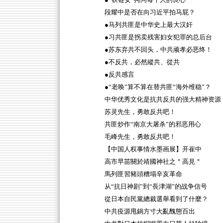
●“铁链女”拷问每个人的良心
段耀中是否在向习近平拍马屁？
●马列共匪是中华史上最大汉奸
●习共匪是拐卖残害妇女犯罪的总后台
●苏东弃共不回头，中共顽孝必恶终！
●不反共，必然縱共、從共
●反共感言
●“老唤”算不算在替共匪“海外维稳”？
中华优秀文化是抗共反共的强大精神资源
苏灵先生，勇敢反共吧！
共匪炒作“南京大屠杀”的邪恶用心
毛峰先生，勇敢反共吧！
【中国人权事情水墨画展】开崔中
高市早苗關於靖國神社之＂高見＂
馬列匪習豬頭糟塌辛亥革命
从“抗日神剧”到“長津湖”的战争信号
從日本自民黨總裁選舉看到了什麼？
中共疫源甩鍋方寸大亂醜態百出