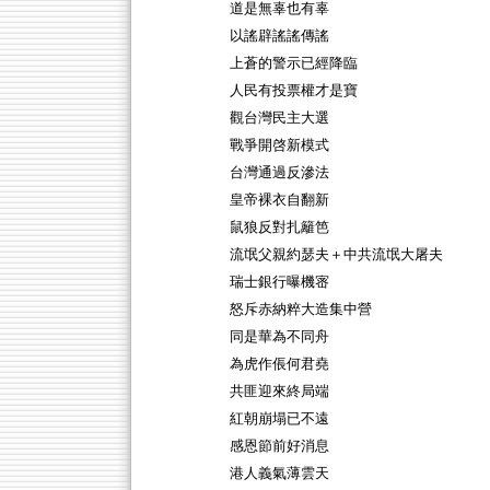
道是無辜也有辜
以謠辟謠謠傳謠
上蒼的警示已經降臨
人民有投票權才是寶
觀台灣民主大選
戰爭開啓新模式
台灣通過反滲法
皇帝裸衣自翻新
鼠狼反對扎籬笆
流氓父親約瑟夫＋中共流氓大屠夫
瑞士銀行曝機宻
怒斥赤納粹大造集中營
同是華為不同舟
為虎作倀何君堯
共匪迎來終局端
紅朝崩塌已不遠
感恩節前好消息
港人義氣薄雲天