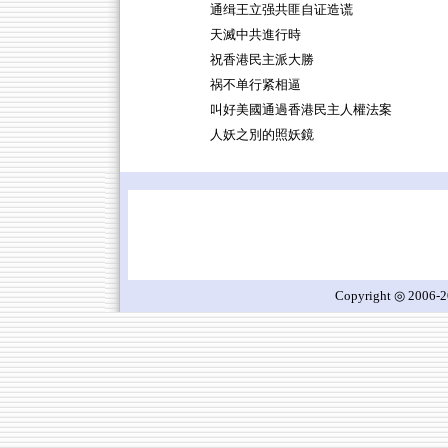
通缉王立强共匪自证造谎
天滅中共進行時
祝香港民主派大勝
祸不单行紧相逼
叫好美國通過香港民主人權法案
人妖之別的照妖鏡
Copyright ◎ 2006