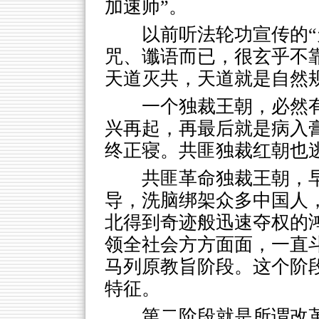
加速师”。
以前听法轮功宣传的“
咒、谶语而已，很玄乎不靠
天道灭共，天道就是自然
一个独裁王朝，必然
兴再起，再最后就是病入
终正寝。共匪独裁红朝也
共匪革命独裁王朝，
导，洗脑绑架众多中国人
北得到奇迹般迅速夺权的
领全社会方方面面，一直
马列原教旨阶段。这个阶
特征。
第二阶段就是所谓改