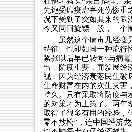
在他习猪头“亲自指挥、亲
先饱受瘟疫虐害死伤惨重
况下受到了突如其来的武
今又同回旋镖一般，一个
虽然这个病毒几经变
特征、也即如同一种流行
紧张以后早已转向“与病毒
出，防疫重要，而发展经
视，因为经济衰落民生破
生命财富在内的次生灾害
持久。只有采取将防疫与
的对策才为上策了。两年多
取得了很多有用的经验，
零不放松”，连中国经济
也不顾每天百亿经济损失，