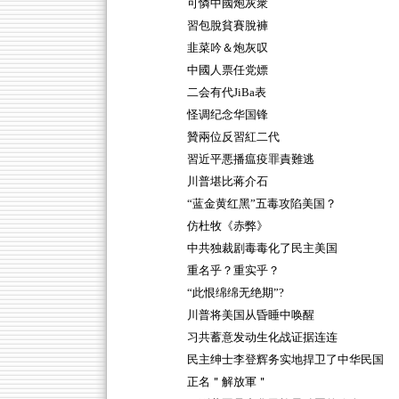
可憐中國炮灰衆
習包脫貧賽脫褲
韭菜吟＆炮灰叹
中國人票任党嫖
二会有代JiBa表
怪调纪念华国锋
贊兩位反習紅二代
習近平悪播瘟疫罪責難逃
川普堪比蒋介石
“蓝金黄红黑”五毒攻陷美国？
仿杜牧《赤弊》
中共独裁剧毒毒化了民主美国
重名乎？重实乎？
“此恨绵绵无绝期”?
川普将美国从昏睡中唤醒
习共蓄意发动生化战证据连连
民主绅士李登辉务实地捍卫了中华民国
正名＂解放軍＂