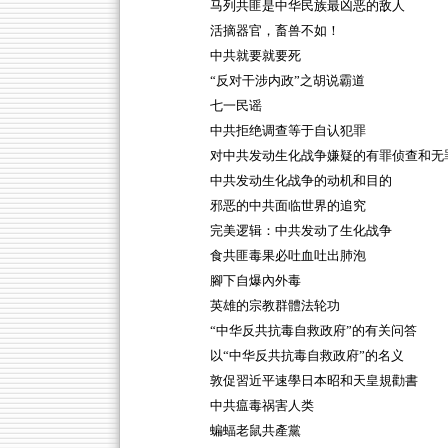
马列共匪是中华民族最凶恶的敌人
活摘器官，畜兽不如！
中共就要就要死
“反对干涉内政”之胡说霸道
七一民谣
中共拒绝调查等于自认犯罪
对中共发动生化战争嫌疑的有罪侦查和无
中共发动生化战争的动机和目的
邪恶的中共面临世界的追究
完美逻辑：中共发动了生化战争
食共匪毒果必吐血吐出肺泡
腳下自爆內外毒
英雄的宗教群體法轮功
“中华反共抗毒自救政府”的有关问答
以“中华反共抗毒自救政府”的名义
敦促習近平速學日本昭和天皇規勸書
中共瘟毒祸害人类
蝙蝠老鼠共產黨