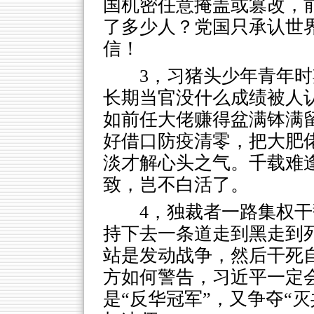
国机密任意掩盖或篡改，
了多少人？党国只承认世
信！
3，习猪头少年青年
长期当官没什么成绩被人
如前任大佬赚得盆满钵满留
好借口防疫清零，把大肥
淡才解心头之气。千载难
致，岂不白活了。
4，独裁者一路集权
持下去一条道走到黑走到
站是发动战争，然后干死
方如何警告，习近平一定
是“反华冠军”，又争夺“