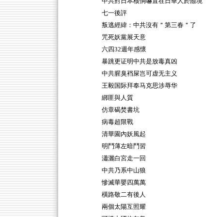
中共對日本核恫嚇置在日華人於險境
七一後評
叛逃經緯：中共沒有＂第三春＂了
咒死妖黨展天意
六四32週年感懷
暴跳更证明中共是放毒真凶
中共腥臭裆屎岂可虚无主义
王毅国际拜奉马克思涉辱华
綁匪與人質
仿章碣焚書坑
病毒超限戰
清華園內妖風起
明鬥薄左暗鬥習
瀟灑白宮走一回
中共乃系中山狼
慘滅華嬰四萬萬
橫路敬二有後人
兩個太陽互照耀