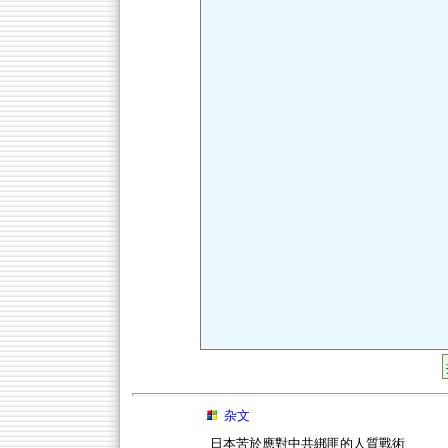
杂文
日本苦於應對中共綁匪的人質戰術