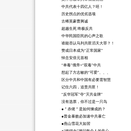
中共代表十四亿人？呸！
历史拐点的优劣选项
古稀英豪曹興诚
超越生死 终极反共
中华民国臣民的心声之歌
谁能否认马列共匪滔天大罪？！
赞成日本成为“正常国家”
悼念安倍元首相
“单毒”俄帝×“双毒”中共
想起了方志敏的“可爱”、、、
区分中共和中国有必要需智慧
记住六四，追责共匪！
“反华冠军”夺“灭共金牌”
没有选票，你不过是一只鸟
●＂赤佬＂是如何煉成的？
●普金暴败必加速中共暴亡
●燕山雪花大如習