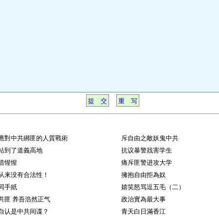
應對中共綁匪的人質戰術
斥自由之敵妖鬼中共
站到了道義高地
抗议暴警戕害学生
惜惺惺
痛斥匪警进攻大学
从来没有合法性！
擁抱自由拒為奴
同手紙
嬉笑怒骂逗五毛（二）
共匪 养吾浩然正气
政治實為最大事
自认是中共间谍？
青天白日滿香江