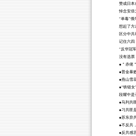
赞成日本
悼念安倍
“单毒”俄
想起了方
区分中共
记住六四
“反华冠军
没有选票
●＂赤佬
●普金暴
●燕山雪
●“铁链
段耀中是
●马列共
●习共匪
●苏东弃
●不反共
●反共感