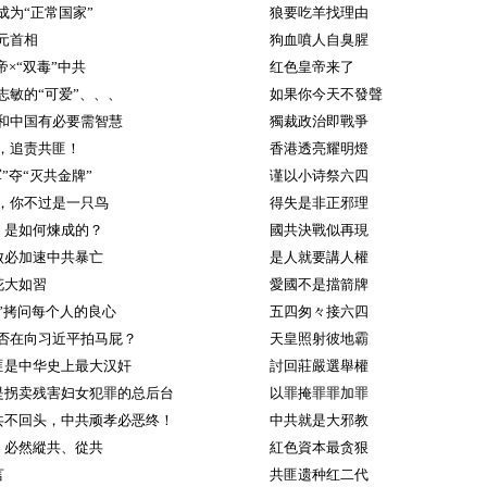
成为“正常国家”
狼要吃羊找理由
元首相
狗血噴人自臭腥
帝×“双毒”中共
红色皇帝来了
志敏的“可爱”、、、
如果你今天不發聲
和中国有必要需智慧
獨裁政治即戰爭
，追责共匪！
香港透亮耀明燈
”夺“灭共金牌”
谨以小诗祭六四
，你不过是一只鸟
得失是非正邪理
＂是如何煉成的？
國共決戰似再現
败必加速中共暴亡
是人就要講人權
花大如習
愛國不是擋箭牌
女”拷问每个人的良心
五四匆々接六四
否在向习近平拍马屁？
天皇照射彼地霸
匪是中华史上最大汉奸
討回莊嚴選舉權
是拐卖残害妇女犯罪的总后台
以罪掩罪罪加罪
共不回头，中共顽孝必恶终！
中共就是大邪教
，必然縱共、從共
紅色資本最贪狠
言
共匪遗种红二代