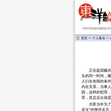
首页
>>
个人集合
>>
正在盗国贼共匪黑
头的同一时间，
人们在有限的条
内在关系，当事
因，这样的犯罪
罪，其总后台就
共匪当年为了
是灾”的警世名言