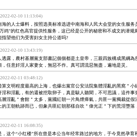
2022-02-10 11:13:04)
的人士爆料，按照选美标准选进中南海和人民大会堂的女生服务
理万鸡”的红色高官提供性服务，这已经是公开的秘密和不成文的潜规
能指望他们为受害妇女主持公道吗?
2022-02-10 13:43:19)
露，農村基層黨支部書記個個都是土皇帝，三親四族構成黑綱為
顧，任意奸淫人家妻女，無惡不作。真可謂流惡無盡，遍地是災。
2022-02-11 03:48:12)
文明程度最高的上海，也爆出黨官公安法院集體淫亂的黑窩＂小
奸淫和淫亂，有的還被挖取卵子，真是駭人聽聞，不可思議，這件事
高層淫亂＂會館＂太多，黨國紅朝一片鳥煙瘴氣，共匪一黨獨裁從假
上的王朝軌跡而已，但象共匪紅朝那樣自吹＂偉光正＂下的荒淫墮落
2022-02-11 16:08:35)
这个“小红楼”所在曾是本公当年经常路过的地方，于今竟然孕育