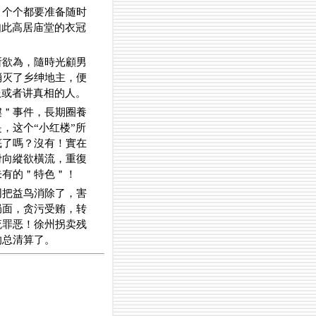
，个个都要准备随时
如此高居庙堂的衣冠
所欲為，隨時光顧男
消灭了乡绅地主，便
服或者讲真相的人。
樓＂事件，長期圈養
，这个“小红楼”所
底了嗎？沒有！實在
滑向縱欲橫流，重復
未有的＂特色＂！
同把益鸟消除了，害
局面，贪污受贿，转
流罪恶！徐州拐卖残
的总清算了。