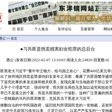
首页
个人集合
东洋论坛
百家荟萃
网站
愚公
>> 杂文
●习共匪是拐卖残害妇女犯罪的总后台
愚公 (发表日期:2022-02-07 13:10:03 阅读人次:24820 回复数:4)
老大习近平“量中华之物力，给与国之欢心”，花费400亿美元举
爆出了徐州地区拐卖监禁虐待妇女多年之丑闻，暴露了共匪国繁华盛
件下追究此事的来龙去脉和相关联系，发现此案与当地政府干部公安
人几乎个个理直气壮，强词夺理，而共匪当局也无意加以追究和惩处
，早已不是孤立的个案，而是共匪国的一个缩影。这种广泛普遍的拐
是一党独裁的马列共匪邪教党，尤其其当下黑老大习近平。
推翻合法的中华民国政府，猛烈批判所谓国民党的一党独裁，还发明
。但是中共盗国70多年以来，正是它自己，以其严严实实的“一党独