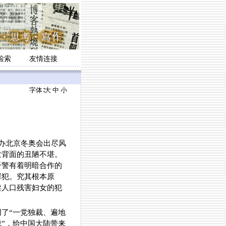
检索
友情连接
字体∶
大
中
小
办北京冬奥会出尽风
世背面的丑陋不堪。
干警有着明暗合作的
罪犯。究其根本原
卖人口残害妇女的犯
了“一党独裁、遍地
裁”，给中国大陆带来