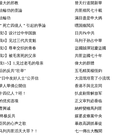
最大的邪教
替天行道開新華
法輪功的歪論
共匪殖民七十載
法輪功
滿目盡是申大媽
＂死亡四億人＂引起的爭論
嘿国殇閲兵
我5】设计过中华国旗
日共Pk中共
我4】见过三代共党魁
马列子孙占中華
我3】尊卑交织的青春
盜國賊彈冠慶盜國
我2】被毛害死的父亲
共匪盜國七十年
1~5】1,见过老毛的母亲
偉大的群體
后的反共“壮举”
五毛精英楊恆鈞
 “日中友好人士”公开信
大流氓培育了小流氓
華人華僑公開信
香港不與北京同
十四亿人？呸！
扒皮剔骨解放军
的优劣选项
正义审判必垂临
曹興诚
納粹變種馬列匪
 终极反共
媒婆皮條黨中央
臣民的心声之歌
暴政高調抓暴徒
马列共匪滔天大罪？！
七一傳出大醜聞