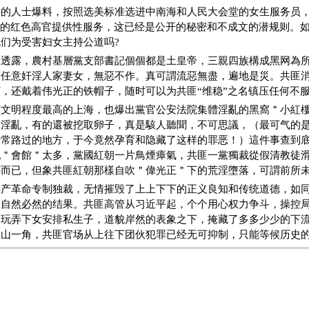
海的人士爆料，按照选美标准选进中南海和人民大会堂的女生服务员
”的红色高官提供性服务，这已经是公开的秘密和不成文的潜规则。
们为受害妇女主持公道吗?
人透露，農村基層黨支部書記個個都是土皇帝，三親四族構成黑网為
，任意奸淫人家妻女，無惡不作。真可謂流惡無盡，遍地是災。共匪
，还戴着伟光正的铁帽子，随时可以为共匪“维稳”之名镇压任何不
算文明程度最高的上海，也爆出黨官公安法院集體淫亂的黑窩＂小紅
淫亂，有的還被挖取卵子，真是駭人聽聞，不可思議，（最可气的是
经常路过的地方，于今竟然孕育和隐藏了这样的罪恶！）這件事查到
亂＂會館＂太多，黨國紅朝一片鳥煙瘴氣，共匪一黨獨裁從假清教徒
跡而已，但象共匪紅朝那樣自吹＂偉光正＂下的荒淫墮落，可謂前所
共产革命专制独裁，无情摧毁了上上下下的正义良知和传统道德，如
最自然必然的结果。共匪高管从习近平起，个个用心权力争斗，操控
妇玩弄下女安排私生子，道貌岸然的表象之下，掩藏了多多少少的下
冰山一角，共匪官场从上往下团伙犯罪已经无可抑制，只能等候历史