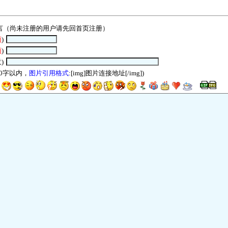
言（尚未注册的用户请先回
首页
注册）
须
)
须
)
)
00字以内，
图片引用格式
:[img]图片连接地址[/img])