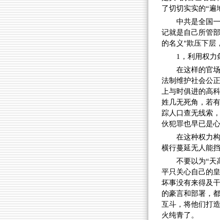
了切切实实的“遍
中共是全国一
记就是自己所管部
的名义"欺压下层
1，利用权力
在这样的官场
法制维护社会公正
上与时俱进的高科
姓几无死角，若
踪人口查无线索，
伙犯罪也早已是心
在这种权力
横行蔓延无人能
不要以为“天
平只关心自己的皇
坏事没有来得及
的豪言和部署，
互斗，将他们打
火纯青了。