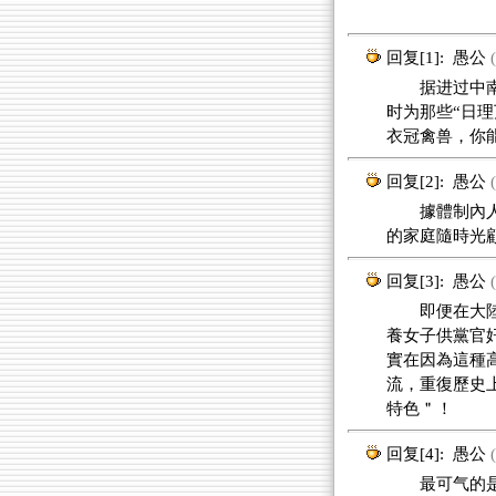
回复[1]:
愚公
(
据进过中南海
时为那些“日
衣冠禽兽，你
回复[2]:
愚公
(
據體制內人透
的家庭隨時光
回复[3]:
愚公
(
即便在大陸算
養女子供黨官
實在因為這種
流，重復歷史
特色＂！
回复[4]:
愚公
(
最可气的是，