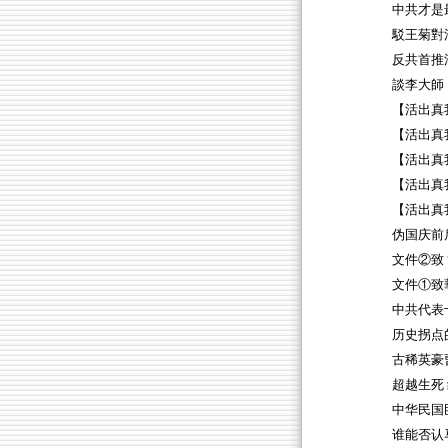
中共才是
駁王菊對
反共首推
談李大師
【活出真
【活出真
【活出真
【活出真
【活出真我
伪国庆前
文件②致
文件①致
中共代表
历史拐点
古稀英豪
超越生死
中华民国
谁能否认