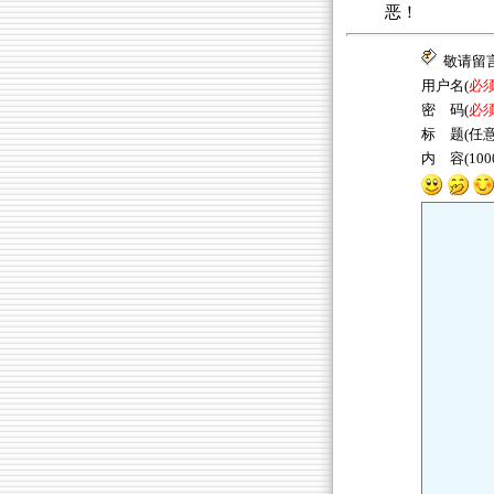
恶！
敬请留
用户名(
必
密 码(
必
标 题(任意
内 容(10