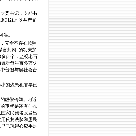
，党委书记，支部书
通原则就是以共产党
可靠。
具，完全不存在按照
禁言封网”的功夫加
0多亿个，监视老百
偏偏对每年百多万失
其中普遍与黑社会合
小小的残民犯罪早已
云的虚假传闻。习近
磨的事就是还有什么
以国家民族名义发出
过用反复洗脑和愚民
也早已玩得心应手炉