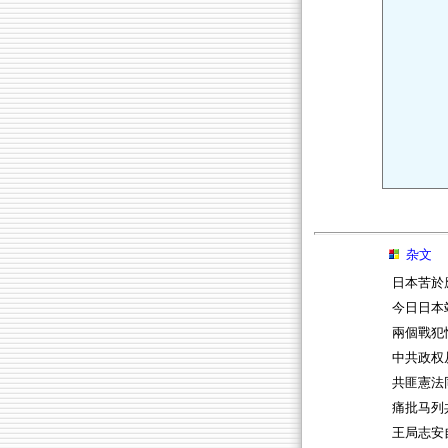
杂文
日本苦於
今日日本
兩個戰犯
中共政权
共匪憲法
痛批马列
王局志安