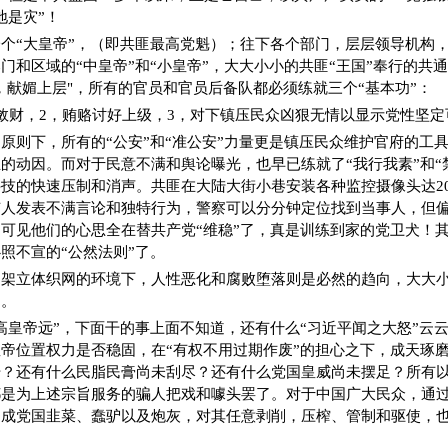
地是灾”！
个“大皇帝”，（即共匪最高党魁）；往下各个部门，层层领导机构
门和区域的“中皇帝”和“小皇帝”，大大小小的共匪“王国”奉行的共
，献媚上层"，所有的官员和官员后备队都必须练就三个“基本功”：
敛财，2，贿赂讨好上级，3，对下镇压民众凶狠无情以显示党性坚定
原则下，所有的“公安”和“准公安”力量更是镇压民众维护官府的工
的动因。而对于民意不满和舆论曝光，也早已练就了“我行我素”和“
技的快速压制和消声。共匪在大陆大街小巷安装各种监控摄像头达2
有人发表不满言论和独特行为，警察可以分分钟定位找到当事人，但
可见他们的心思全在替共产党“维稳”了，真是训练到家的党卫犬！
照不宣的“公然法则”了。
构架立体织网的环境下，人性恶化和腐败堕落则是必然的趋向，大大
挡。
高皇帝远”，下面干的事上面不知道，还有什么“习近平闻之大怒”云
帝位置权力是否稳固，在“有权不用过期作废”的担心之下，成天琢
干？还有什么民脂民膏尚未刮尽？还有什么党国皇威尚未摆足？所有
都是为上述宗旨服务的骗人把戏和噱头罢了。对于中国广大民众，通
造成党国韭菜、蠢驴以及炮灰，对其任意剥削，压榨、管制和驱使，