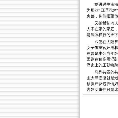
据进过中南
为那些“日理万鸡
禽兽，你能指望他
又據體制內
人不在家的家庭
是流氓横行的天下
即便在大陸
女子供黨官奸淫和
在曾是本公当年
因為這種高層淫
歷史上的王朝軌
马列共匪的
虫大肆泛滥就是
移资产及包养情
害妇女事件只是