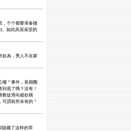
员，个个都要准备随
则。如此高居庙堂的
所欲為，男人不在家
紅樓＂事件，長期圈
查到底了嗎？沒有！
清教徒滑向縱欲橫
，可謂前所未有的＂
和隐藏了这样的罪