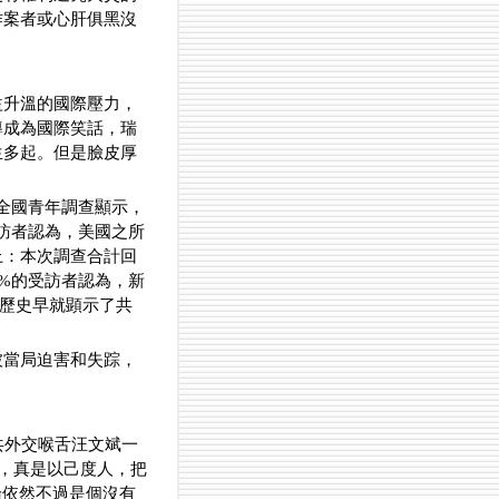
作案者或心肝俱黑沒
益升溫的國際壓力，
導成為國際笑話，瑞
生多起。但是臉皮厚
全國青年調查顯示，
受訪者認為，美國之所
上：本次調查合計回
.0%的受訪者認為，新
黑歷史早就顕示了共
被當局迫害和失踪，
共外交喉舌汪文斌一
”，真是以己度人，把
論依然不過是個沒有