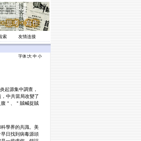
检索
友情连接
字体∶
大
中
小
肺炎起源集中調查，
責，中共當局改變了
之腹＂、＂賊喊捉賊
和科學界的共識。美
會早日找到病毒源頭