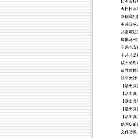
日本苦於
今日日本
兩個戰犯
中共政权
共匪憲法
痛批马列
王局志安
中共才是
駁王菊對
反共首推
談李大師
【活出真
【活出真
【活出真
【活出真
【活出真我
伪国庆前
文件②致