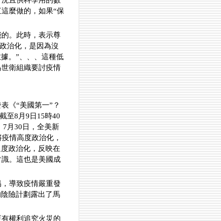
，況且供科學用的數
這麼做的，如果“保
能的。此時，表示尊
源政治化，是因為沒
據。”、、、這種低
為世衛組織要討疫情
表《“美國第一”？
8月9日15時40
7月30日，全美新
將疫情高度政治化，
過度政治化，反映在
常識。這也是美國成
易，導致疫情嚴重發
的陰險計劃露出了馬
更有權利追究火災的