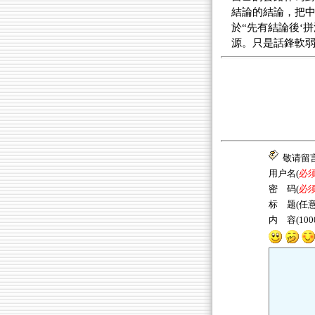
結論的結論，把中
於“先有結論後‘
源。只是話鋒軟
敬请留
用户名(
必
密 码(
必
标 题(任意
内 容(10