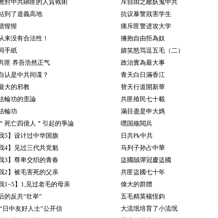
應對中共綁匪的人質戰術
斥自由之敵妖鬼中共
站到了道義高地
抗议暴警戕害学生
惜惺惺
痛斥匪警进攻大学
从来没有合法性！
擁抱自由拒為奴
同手紙
嬉笑怒骂逗五毛（二）
共匪 养吾浩然正气
政治實為最大事
自认是中共间谍？
青天白日滿香江
最大的邪教
替天行道開新華
法輪功的歪論
共匪殖民七十載
法輪功
滿目盡是申大媽
＂死亡四億人＂引起的爭論
嘿国殇閲兵
我5】设计过中华国旗
日共Pk中共
我4】见过三代共党魁
马列子孙占中華
我3】尊卑交织的青春
盜國賊彈冠慶盜國
我2】被毛害死的父亲
共匪盜國七十年
1~5】1,见过老毛的母亲
偉大的群體
后的反共“壮举”
五毛精英楊恆鈞
 “日中友好人士”公开信
大流氓培育了小流氓