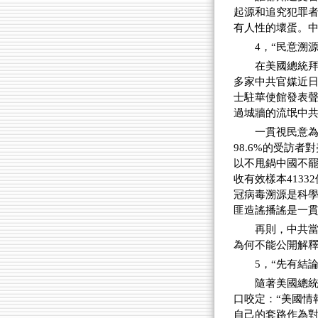
起源和追究犯罪
有人性的壞蛋。
4，“民意溯
在美國總統
多家中共官媒近
士駐華使館發表
過城牆的流氓中
一貫視民意為
98.6%的受訪
以不甩鍋中國不
收有效樣本4133
冠病毒溯源是科學
匪造謠播謠是一
再則，中共
為何不能公開解釋
5，“先有結
隨著美國總統
口咬定：“美國情
自己的套路作為對