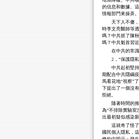
增添障礙。中共
的信息和數據。
情報部門來操弄
天下人不傻
時李文亮醫師等
嗎？中共抓了陳
嗎？中共魁首習近
在中共的常
2，“保護隱私
中共起初堅
期配合中共隱瞞
馬看花地“視察”
下提出了一個沒
拒絕。
隨著時間的推
為“不排除實驗室
出最初疑似感染新
這就奇了怪
國民個人隱私，這