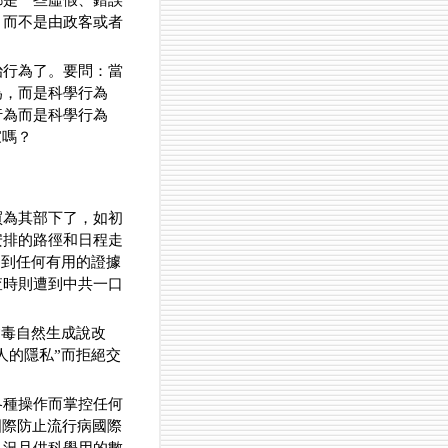
都是一些虛假、錯誤
，而不是由政客或者
治行為了。要問：當
為，而是科學行為
行為而是科學行為
家嗎？
買為其部下了，如初
安排的路徑和日程走
不到任何有用的證據
查時則遭到中共一口
病毒自然生成說改
人的隱私”而拒絕交
各種操作而掌控任何
國際防止流行病國際