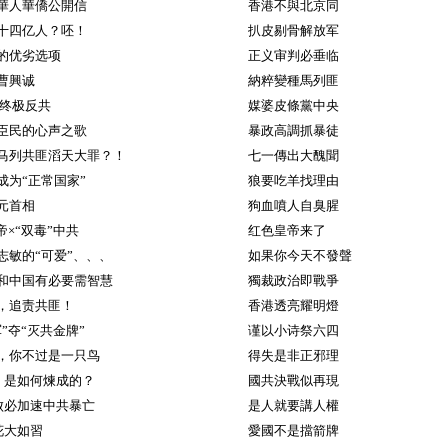
華人華僑公開信
香港不與北京同
十四亿人？呸！
扒皮剔骨解放军
的优劣选项
正义审判必垂临
曹興诚
納粹變種馬列匪
 终极反共
媒婆皮條黨中央
臣民的心声之歌
暴政高調抓暴徒
马列共匪滔天大罪？！
七一傳出大醜聞
成为“正常国家”
狼要吃羊找理由
元首相
狗血噴人自臭腥
帝×“双毒”中共
红色皇帝来了
志敏的“可爱”、、、
如果你今天不發聲
和中国有必要需智慧
獨裁政治即戰爭
，追责共匪！
香港透亮耀明燈
”夺“灭共金牌”
谨以小诗祭六四
，你不过是一只鸟
得失是非正邪理
＂是如何煉成的？
國共決戰似再現
败必加速中共暴亡
是人就要講人權
花大如習
愛國不是擋箭牌