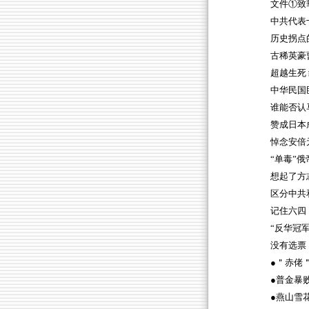
文件①致
中共代表
历史拐点
古稀英豪
超越生死
中华民国
谁能否认
赞成日本
悼念安倍
“单毒”俄
想起了方
区分中共
记住六四
“反华冠军
没有选票
●＂赤佬
●普金暴
●燕山雪