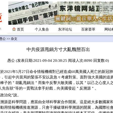
首页
个人集合
东洋论坛
百家荟萃
网站
愚公
>> 杂文
中共疫源甩鍋方寸大亂醜態百出
愚公 (发表日期:2021-09-04 20:38:25 阅读人次:8090 回复数:0)
021年5月27日命令情報機構對已經造成60萬美國人死亡的新冠
告，引起中共當局的緊張不安以及急々考慮對策。面對強大美國的追
一棒子的＂胡亂甩鍋法＂而集中反擊大敵美國，以其＂以己之心度人
人先告狀”等的一貫戰法拿手好戲，向美國發起＂反溯源＂。
源政治化”說。
：溯源是科學問題，應當由全球科學家合作開展。這是絕大多數國家
而動用情報機構推進溯源，只會干擾破壞科學溯源的開展，為國際社