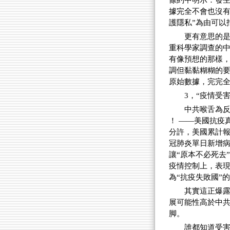
條約中明示：發
據完全不會也沒有
護隱私”為由可以
更有意思的
重科學家調查的中
有像預想的那樣，
調但黏黏糊糊的
原始數據，完完
3，“疫情受
中共喉舌為反
！ ——美國抗疫
分許，美國累計報
冠肺炎單日新增病
讓“原本不必死去
疫情控制上，表
為“抗疫失敗國”
其實這正爆
展可能性高於中共
脚。
誰都知道受