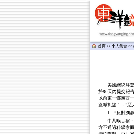
首页
>>
个人集合
>>
美國總統拜登於2
於90天內提交報
以前東一鎯頭西
盜喊抓盜＂，“惡
1，“反對溯
中共喉舌稱
方不通過科學家