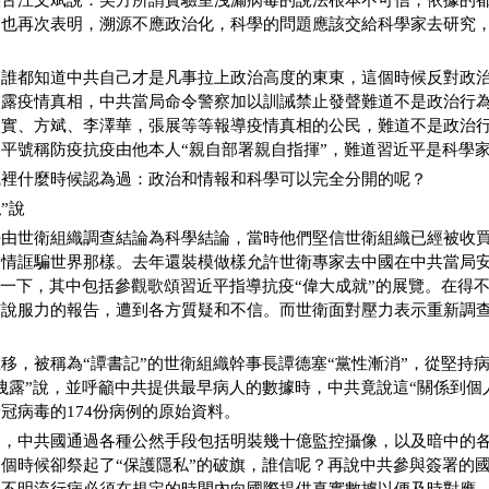
喉舌汪文斌說：美方所謂實驗室洩漏病毒的說法根本不可信，依據的
這也再次表明，溯源不應政治化，科學的問題應該交給科學家去研究
。
，誰都知道中共自己才是凡事拉上政治高度的東東，這個時候反對政
透露疫情真相，中共當局命令警察加以訓誡禁止發聲難道不是政治行
秋實、方斌、李澤華，張展等等報導疫情真相的公民，難道不是政治
平號稱防疫抗疫由他本人“親自部署親自指揮”，難道習近平是科學
識裡什麼時候認為過：政治和情報和科學可以完全分開的呢？
”說
持由世衛組織調查結論為科學結論，當時他們堅信世衛組織已經被收
疫情誆騙世界那樣。去年還裝模做樣允許世衛專家去中國在中共當局
了一下，其中包括參觀歌頌習近平指導抗疫“偉大成就”的展覽。在得
有說服力的報告，遭到各方質疑和不信。而世衛面對壓力表示重新調
移，被稱為“譚書記”的世衛組織幹事長譚德塞“黨性漸消”，從堅持
洩露”說，並呼籲中共提供最早病人的數據時，中共竟說這“關係到個
冠病毒的174份病例的原始資料。
了，中共國通過各種公然手段包括明裝幾十億監控攝像，以及暗中的
個時候卻祭起了“保護隱私”的破旗，誰信呢？再說中共參與簽署的