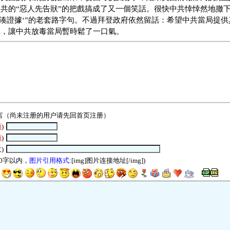
共的“惡人先告狀”的把戲搞成了又一個笑話。很快中共悻悻然地撤
拼湊證據‘”的老套路字句。不過拜登政府依然留話：希望中共當局提
弱，讓中共放毒當局暫時鬆了一口氣。
言（尚未注册的用户请先回
首页
注册）
须
)
须
)
)
00字以内，
图片引用格式
:[img]图片连接地址[/img])