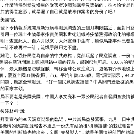
者，什麼時候對受災慘重的受害者冷嘲熱諷幸災樂禍的，往々恰恰是
中共的得意忘形，就暴漏了自己就是放毒作案者的身份了吧！
源美國”說
拜登下令情報系統開展新冠病毒溯源調查的三個月期限臨近，面對日
日引用一位瑞士生物學家指責美國和世衛組織將疫情溯源政治化的報
聲明：查無此人。自六月以來，大外宣無中生有，類似烏龍事件已發
共一計不成再生一計，流氓手段用之不盡。
雞毛、以强奸民意為自豪的中共政権，竟然玩起了民意調查，一份”
者對美國在新冠問題上頻頻甩鍋中國的行為，感到忍無可忍。80.0%的
罷休，最大動機是賊喊捉賊，轉移全球公眾注意力。還煞有介事地綴
2個，覆蓋全國31個省(區、市)。平均年齡20.6歲。還“調查顯示，94
問題，應該全球溯源。 ”好一個民意調查誰信？中共關門造數據的
貫的看家本領。
當局不要老是美國美國，中國人李文亮和一眾公民記者自發調查疫情
一下？ ！
論後湊材料”說
拜登宣布的90天調查期限的臨近，中共當局益發緊張。九月一日中
報機構的所謂溯源報告不過是一份先有結論後‘拼湊證據‘的栽赃報告
美國的判断搶先推出來，妄圖“先發製人”，結果美國情報部門的結