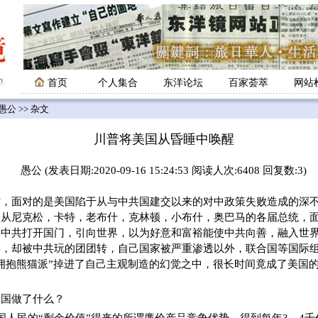
首页
个人集合
东洋论坛
百家荟萃
网站
愚公
>> 杂文
川普将美国从昏睡中唤醒
愚公 (发表日期:2020-09-16 15:24:53 阅读人次:6408 回复数:3)
面对的是美国陷于从与中共国建交以来的对中政策失败造成的深不
。从尼克松，卡特，老布什，克林顿，小布什，奥巴马的各届总统，
向中共打开国门，引向世界，以为好意和富裕能使中共向善，融入世
共，却被中共玩的团团转，自己国家被严重渗透以外，联合国等国际
拥抱熊猫派”掉进了自己主观制造的幻觉之中，很长时间竟成了美国的
美国做了什么？