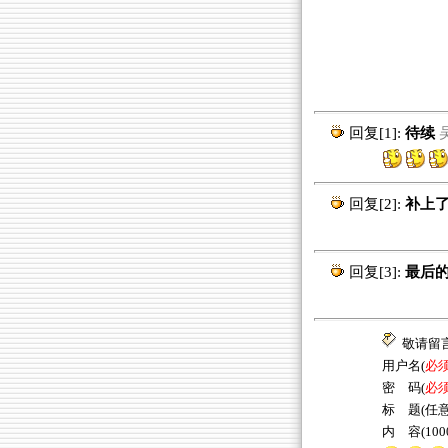
回复[1]:
待续
吴
回复[2]:
补上了
回复[3]:
最后的
敬请留
用户名(
必
密 码(
必
标 题(任意
内 容(10