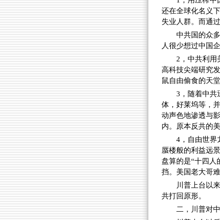
1，用压榨中
还在全球化名义
失业人群。而通过
中共国的众
人很少想过中国
2，中共利用
高科技尖端研究发
鼠自由偷食的天
3，随着中共
体，好莱坞等，并
动声色地渗透与
内。原本反共的
4，自由世界
蜃楼般的利益远
盘算的是“十四人
挡。美国老大哥
川普上台以
共打回原形。
二，川普对