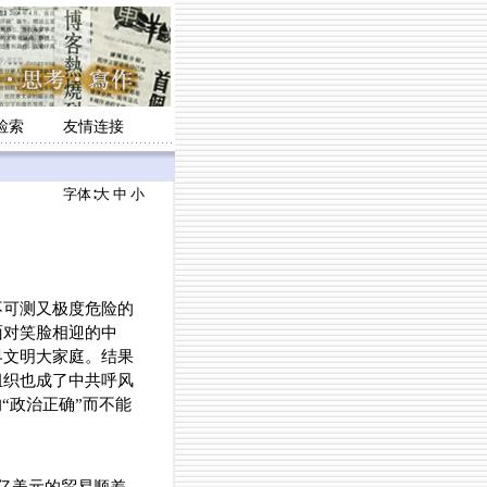
检索
友情连接
字体∶
大
中
小
可测又极度危险的
面对笑脸相迎的中
界文明大家庭。结果
组织也成了中共呼风
“政治正确”而不能