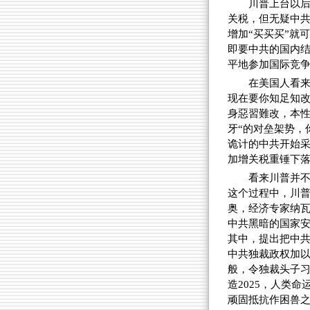
川普上台以
关税，但无疑中
增加“买买买”就
即要中共的国内
平地参加国际竞
在美国人看
现在要你知足知
身惡習難改，本性
牙“的对垒架势，
诡计的中共开始
加增关税重锤下
看来川普并
这个过程中，川
奥，经济专家纳
中共黑暗的国家
其中，提出把中
中共独裁政权加
般，令独裁头子习
造2025，人类
顽固抵抗作困兽