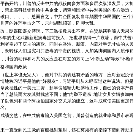
不平衡开始，川普的反击中共的战役向多方面和多层次纵深发展，大
馆，禁止高科技销售给中共企业，调查和围堵中共对美国的多方渗透
破口、、、、、总而言之，中共企图复制当年颠覆中华民国的”三个
在川普的连环重击之下，只能胡乱招架，阵脚大乱。
改，阴谋阳谋交替玩，下三滥招数层出不穷。在贸易谈判骗人无果的
多年的生化武器新冠病毒提前投入，把世界搞得一片哀嚎，而中共暂
胜利者奏起了庆功的凯歌。同时在香港、新疆、内蒙对手无寸铁的人
点，既转移人们追究习共放毒的罪责的视线，又加紧绑架国内人质作
，川普的动作和习共的反应是在对立的方向上"不断互动"导致“不断
人格和国内政策
人（世上本也无完人），他对中共的表述有矛盾的地方，应对新冠疫
情地称习近平是他的“好朋友”，习近平则从未呼应过这种说法。但
只拿象征性的一美元工资，起早贪黑精力旺盛地工作，自己的资本产
当了总统而大发其财截然不同；他“内举不避亲”地让女儿女婿参加
现了以色列和两个阿拉伯国家外交关系的建立，这种成就使美国更加
提名。
也成绩斐然，在中共病毒输入美国之前，川普创造的就业率和股市表
以来一直受到民主党的百般挑剔掣肘，还在莫须有的指控下遭到弹劾