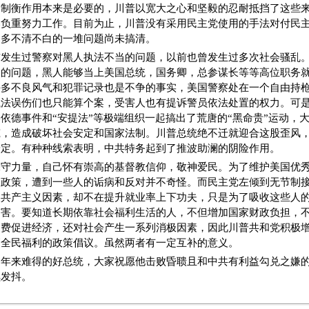
的制衡作用本来是必要的，川普以宽大之心和坚毅的忍耐抵挡了这些
辱负重努力工作。目前为止，川普没有采用民主党使用的手法对付民
更多不清不白的一堆问题尚未搞清。
前发生过警察对黑人执法不当的问题，以前也曾发生过多次社会骚乱
人的问题，黑人能够当上美国总统，国务卿，总参谋长等等高位职务
许多不良风气和犯罪记录也是不争的事实，美国警察处在一个自由持
执法误伤们也只能算个案，受害人也有提诉警员依法处置的权力。可
依德事件和“安提法”等极端组织一起搞出了荒唐的“黑命贵”运动，
筑，造成破坏社会安定和国家法制。川普总统绝不迁就迎合这股歪风
安定。有种种线索表明，中共特务起到了推波助澜的阴险作用。
保守力量，自己怀有崇高的基督教信仰，敬神爱民。为了维护美国优
的政策，遭到一些人的诟病和反对并不奇怪。而民主党左倾到无节制
义共产主义因素，却不在提升就业率上下功夫，只是为了吸收这些人
有害。要知道长期依靠社会福利生活的人，不但增加国家财政负担，
消费促进经济，还对社会产生一系列消极因素，因此川普共和党积极
高全民福利的政策倡议。虽然两者有一定互补的意义。
多年来难得的好总统，大家祝愿他击败昏聩且和中共有利益勾兑之嫌
续发抖。