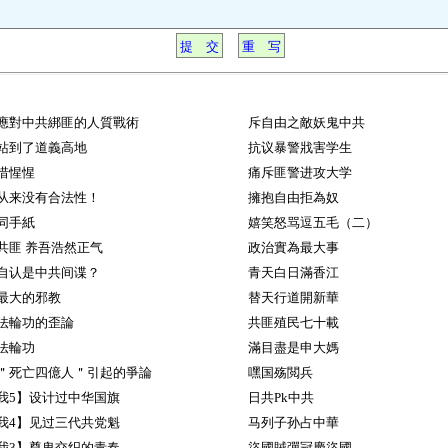
應對中共綁匪的人質戰術
斥自由之敵妖鬼中共
站到了道義高地
抗议暴警戕害学生
惜惺惺
痛斥匪警进攻大学
从来没有合法性！
擁抱自由拒為奴
同手紙
嬉笑怒骂逗五毛（二）
共匪 养吾浩然正气
政治實為最大事
自认是中共间谍？
青天白日滿香江
最大的邪教
替天行道開新華
法輪功的歪論
共匪殖民七十載
法輪功
滿目盡是申大媽
＂死亡四億人＂引起的爭論
嘿国殇閲兵
我5】设计过中华国旗
日共Pk中共
我4】见过三代共党魁
马列子孙占中華