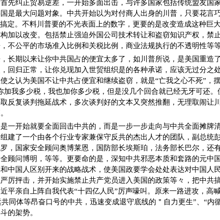
后首先纠正贸易逆差，一开始多面出击，与许多国家包括传统盟友国
共国是最大问题对象。中共开始以为对付商人出身的川普，只要花言
可搞定。不料川普要的不光表面上的数字，更要的是改变造成这种巨
结构加以改变。包括禁止强迫外国公司技术转让和盗窃知识产权，禁
争，不公平的市场准入比例和关税比例，商业法规执行的不透明性等
来，长期以来让你中共国占的便宜太多了，如川普所说，是美国重造
改，回归正常，让你兑现加入世贸组织是的各种承诺，应该无过分之
使之认为美国不让中共占便宜和继续盗窃，就是“亡我之心不死”，摆
你加我多少税，我也加你多少税，但是没几个回合就已经无牙可还。
采取反复谈判拖延战术，多次谈判好的文本又突然推翻，无理取闹让
落。
不是一开始就要全面回击中共的，而是一步一步走向与中共全面摊牌
普组建了一个由各个行业专家兼保守反共的杰出人才的团队，副总统
瓦罗，国家安全顾问奥博莱恩，国防部长埃斯珀，法务部长巴尔，还
安全顾问博明，等等。更要命的是，深知中共邪恶本质和套路的元中
共和中国人区别开来的战略战术，使美国政要学会处处表达对中国人
以严厉抨击，并开始实施禁止共产党员进入美国的政策等々，把中共
近平亲自上阵自我代表“十四亿人民”厉声嚎叫。原来一路进攻，高
命运共同体等昂奋口号的中共，迅速变成退守底线的＂自力更生”、“内
之斗的架势。