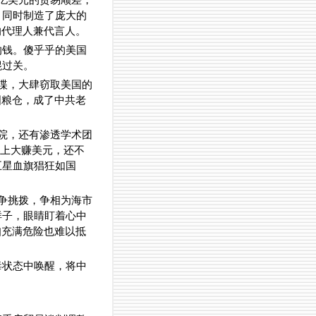
千亿美元的贸易顺差，
，同时制造了庞大的
的代理人兼代言人。
的钱。傻乎乎的美国
混过关。
谍，大肆窃取美国的
国粮仓，成了中共老
院，还有渗透学术团
场上大赚美元，还不
五星血旗猖狂如国
争挑拨，争相为海市
样子，眼睛盯着心中
知充满危险也难以抵
毒状态中唤醒，将中