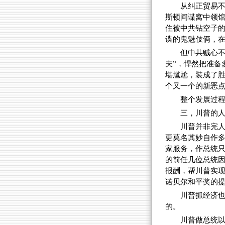
从纠正贸易
斯顿间谍窝中领
住被中共钻空子的
谍的鬼魅伎俩，
但中共贼心不
夫”，悍然把准备
堪尴尬，装成了
个又一个的新恶
整个发展过程
三，川普的
川普并非完
更莫名其妙自作多
家服务，作总统
的前任几位总统因
报酬，帮川普实
诺贝尔和平奖的
川普抓经济
的。
川普做总统