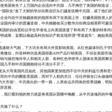
国人民的“剩余价值”得来的所谓廉价产品竞争优势，得到每年3，4
下使美国丧失了上万国内企业流向中共国，几乎掏空了美国的制造业
“国际化”发了大财的华尔街商业巨头们越发依赖中共国，成了他们
多企业均在中共独裁政权的指挥布局下在美国上市，狂赚美国投资人
企业国内审计的普遍造假，中共贿赂收买少数华尔街商业精英即可蒙
美国的自由宽松以学生学者名义向美国派遣了和布局了大量的特务间
明成果，妄图以偷盗高科技知识产权实现所谓“弯道超车”。婉如美
堂。
迅速财大气粗，下大功夫布局大外宣影响美国。从红色媒体到孔子学
将微信，抖音种种仿造美国得新APP产品行销美国，不但在美国市
影响与操控海外华人和相关人群。各种红色华侨华人团体在美国挥舞
美国几乎和中共国拥抱得分不清分不开了。
龙头大哥美国尚且如此，其他国家更加抵挡不住中共的利益引诱和竞
景而向中共的圈套里面跳，而对于人权的关注，往往停留在口头做做
的大市场”。中共推出的一带一路，人类命运共同体的世界战略，明
难辞其咎。
来，我们看到他的努力就是将美国从昏睡中唤醒，从中共迷魂药的中
中共做了什么？