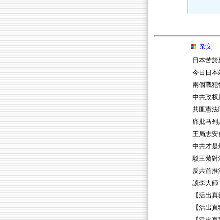
杂文
日本苦於
今日日本
兩個戰犯
中共政权
共匪憲法
痛批马列
王局志安
中共才是
駁王菊對
反共首推
談李大師
【活出真
【活出真