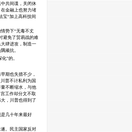
抓中共间谍，关闭休
，在金融上也努力堵
法宝“加上高科技间
情势下“无毒不丈
时避免了贸易战的难
民大肆进攻，制造一
负隅顽抗。
深化”的。
情早期也失措不少，
是川普不计私利为国
存量不断缩水，与他
白宫工作却分文不取
伟大，川普也得到了
现是几十年来最好
未遂。民主国家反对