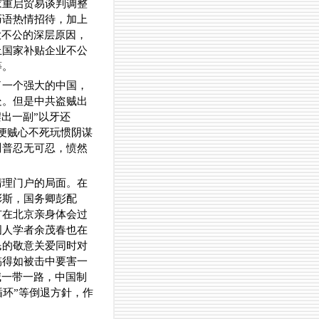
家重启贸易谈判调整
巧语热情招待，加上
大不公的深层原因，
止国家补贴企业不公
等。
了一个强大的中国，
处。但是中共盗贼出
出一副”以牙还
便贼心不死玩惯阴谋
川普忍无可忍，愤然
清理门户的局面。在
彭斯，国务卿彭配
有在北京亲身体会过
国人学者余茂春也在
民的敬意关爱同时对
搞得如被击中要害一
喊一带一路，中国制
循环”等倒退方針，作