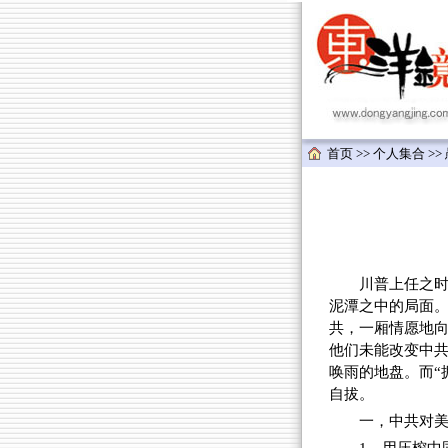
首页
>>
个人集合
>>
川普上任之时，
泥潭之中的局面
共，一厢情愿地
他们未能改变中
唤雨的地盘。而“
自拔。
一，中共对