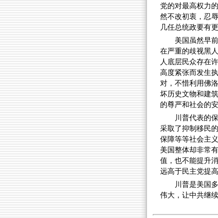
党的对最高权力
然不改初衷，忍
几任总统政要有
美国虽然早
在严重的歧视黑
人底层民众存在
高度紧张而发生
对，不惜利用佛洛
坏历史文物和建
的尊严和社会的
川普代表的
采取了抑制移民
保障等等社会主
美国整体却非常
值，也不能提升
远高于民主党提
川普是美国
伟大，让中共继