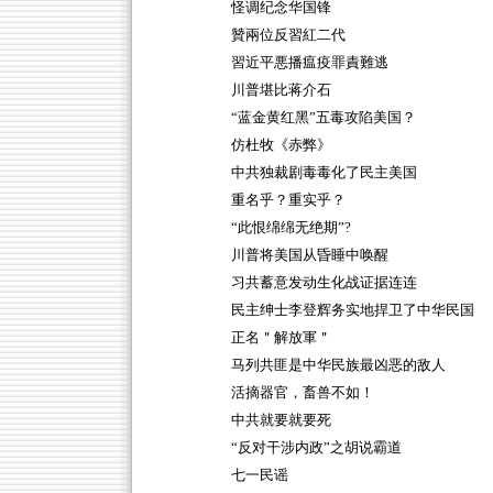
怪调纪念华国锋
贊兩位反習紅二代
習近平悪播瘟疫罪責難逃
川普堪比蒋介石
“蓝金黄红黑”五毒攻陷美国？
仿杜牧《赤弊》
中共独裁剧毒毒化了民主美国
重名乎？重实乎？
“此恨绵绵无绝期”?
川普将美国从昏睡中唤醒
习共蓄意发动生化战证据连连
民主绅士李登辉务实地捍卫了中华民国
正名＂解放軍＂
马列共匪是中华民族最凶恶的敌人
活摘器官，畜兽不如！
中共就要就要死
“反对干涉内政”之胡说霸道
七一民谣