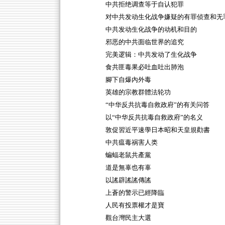
中共拒绝调查等于自认犯罪
对中共发动生化战争嫌疑的有罪侦查和无
中共发动生化战争的动机和目的
邪恶的中共面临世界的追究
完美逻辑：中共发动了生化战争
食共匪毒果必吐血吐出肺泡
腳下自爆內外毒
英雄的宗教群體法轮功
“中华反共抗毒自救政府”的有关问答
以“中华反共抗毒自救政府”的名义
敦促習近平速學日本昭和天皇規勸書
中共瘟毒祸害人类
蝙蝠老鼠共產黨
道是無辜也有辜
以謠辟謠謠傳謠
上蒼的警示已經降臨
人民有投票權才是寶
觀台灣民主大選