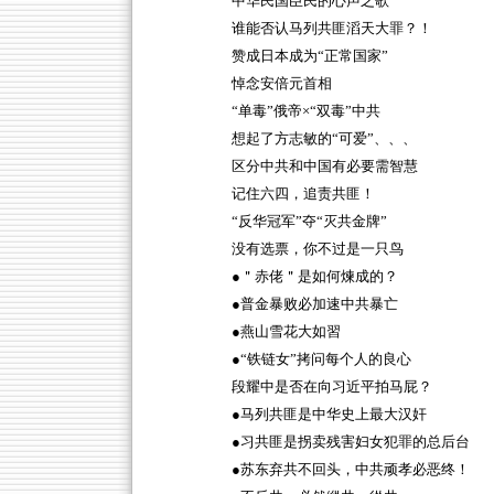
中华民国臣民的心声之歌
谁能否认马列共匪滔天大罪？！
赞成日本成为“正常国家”
悼念安倍元首相
“单毒”俄帝×“双毒”中共
想起了方志敏的“可爱”、、、
区分中共和中国有必要需智慧
记住六四，追责共匪！
“反华冠军”夺“灭共金牌”
没有选票，你不过是一只鸟
●＂赤佬＂是如何煉成的？
●普金暴败必加速中共暴亡
●燕山雪花大如習
●“铁链女”拷问每个人的良心
段耀中是否在向习近平拍马屁？
●马列共匪是中华史上最大汉奸
●习共匪是拐卖残害妇女犯罪的总后台
●苏东弃共不回头，中共顽孝必恶终！