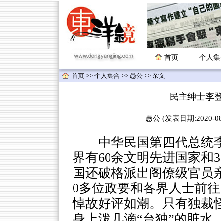
首页
个人集
首页
>>
个人集合
>>
愚公
>> 杂文
民主绅士李
愚公 (发表日期:2020-08-
中华民国第四代总统李登
界有60余文明先进国家和
国还破格派出阁僚级官员亲
0多位政要和各界人士前
悼故好评如潮。只有独裁
身上泼几滴“台独”的脏水