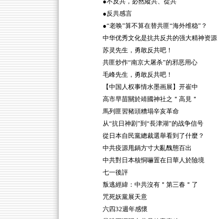
●不反共，必然縱共、從共
●反共感言
●“老唤”算不算在替共匪“海外维稳”？
中华优秀文化是抗共反共的强大精神资源
苏灵先生，勇敢反共吧！
共匪炒作“南京大屠杀”的邪恶用心
毛峰先生，勇敢反共吧！
【中国人权事情水墨画展】开崔中
高市早苗關於靖國神社之＂高見＂
馬列匪習豬頭糟塌辛亥革命
从“抗日神剧”到“長津湖”的战争信号
從日本自民黨總裁選舉看到了什麼？
中共疫源甩鍋方寸大亂醜態百出
中共對日本核恫嚇置在日華人於險境
七一後評
叛逃經緯：中共沒有＂第三春＂了
咒死妖黨展天意
六四32週年感懷