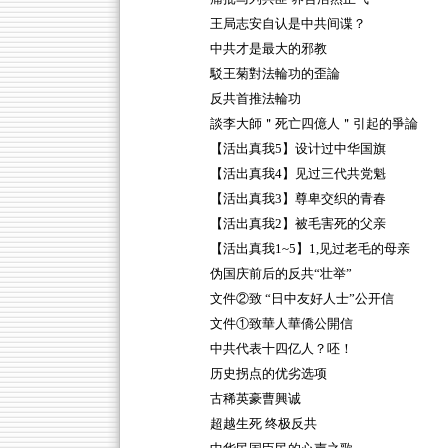
王局志安自认是中共间谍？
中共才是最大的邪教
駁王菊對法輪功的歪論
反共首推法輪功
談李大師＂死亡四億人＂引起的爭論
【活出真我5】设计过中华国旗
【活出真我4】见过三代共党魁
【活出真我3】尊卑交织的青春
【活出真我2】被毛害死的父亲
【活出真我1~5】1,见过老毛的母亲
伪国庆前后的反共“壮举”
文件②致 “日中友好人士”公开信
文件①致華人華僑公開信
中共代表十四亿人？呸！
历史拐点的优劣选项
古稀英豪曹興诚
超越生死 终极反共