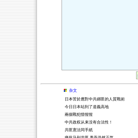
杂文
日本苦於應對中共綁匪的人質戰術
今日日本站到了道義高地
兩個戰犯惜惺惺
中共政权从来没有合法性！
共匪憲法同手紙
痛批马列共匪 养吾浩然正气