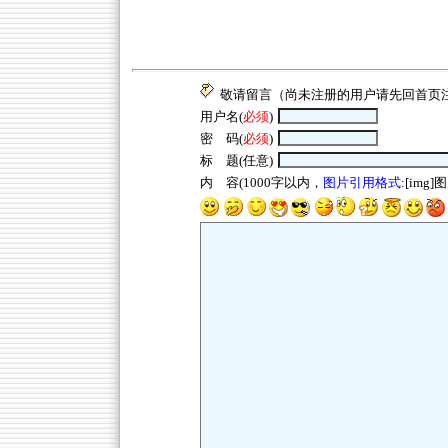
敬请留言（尚未注册的用户请先回
首页
用户名(
必须
)
密 码(
必须
)
标 题(任意)
内 容(1000字以内，
图片引用格式
:[img]