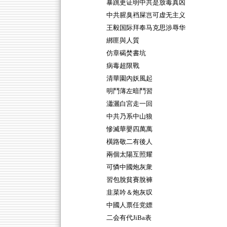
暴跳更证明中共是放毒真凶
中共腥臭裆屎岂可虚无主义
王毅国际拜奉马克思涉辱华
綁匪與人質
仿章碣焚書坑
病毒超限戰
清華園內妖風起
明鬥薄左暗鬥習
瀟灑白宮走一回
中共乃系中山狼
慘滅華嬰四萬萬
橫路敬二有後人
兩個太陽互照耀
可憐中國炮灰衆
習包脫貧賽脫褲
韭菜吟＆炮灰叹
中國人票任党嫖
二会有代JiBa表