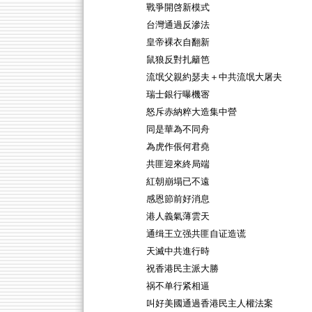
戰爭開啓新模式
台灣通過反滲法
皇帝裸衣自翻新
鼠狼反對扎籬笆
流氓父親約瑟夫＋中共流氓大屠夫
瑞士銀行曝機宻
怒斥赤納粹大造集中營
同是華為不同舟
為虎作倀何君堯
共匪迎來終局端
紅朝崩塌已不遠
感恩節前好消息
港人義氣薄雲天
通缉王立强共匪自证造谎
天滅中共進行時
祝香港民主派大勝
祸不单行紧相逼
叫好美國通過香港民主人權法案