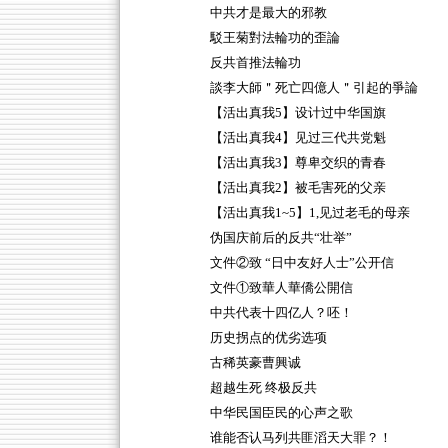
中共才是最大的邪教
駁王菊對法輪功的歪論
反共首推法輪功
談李大師＂死亡四億人＂引起的爭論
【活出真我5】设计过中华国旗
【活出真我4】见过三代共党魁
【活出真我3】尊卑交织的青春
【活出真我2】被毛害死的父亲
【活出真我1~5】1,见过老毛的母亲
伪国庆前后的反共“壮举”
文件②致 “日中友好人士”公开信
文件①致華人華僑公開信
中共代表十四亿人？呸！
历史拐点的优劣选项
古稀英豪曹興诚
超越生死 终极反共
中华民国臣民的心声之歌
谁能否认马列共匪滔天大罪？！