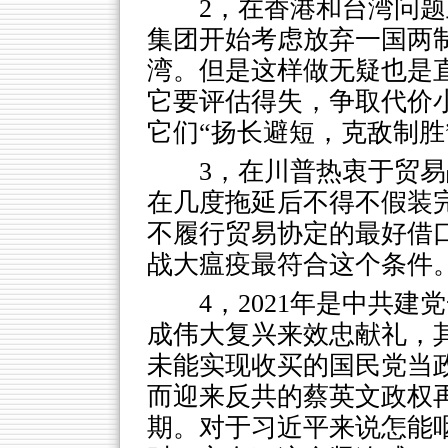
2，在香港和台湾问
集团开始考虑放弃一国两
湾。但是这样做无疑也是
它要评估得失，争取代价
它们“扬长避短，克敌制胜
3，在川普热衷于贸
在几度拖延后不得不假装
不履行贸易协定的最好借
战大瘟疫最符合这个条件
4，2021年是中共
成伟大复兴来效忠献礼，其
未能实现收买的国民党当政
而迎来反共的蔡英文政权
期。对于习近平来说怎能