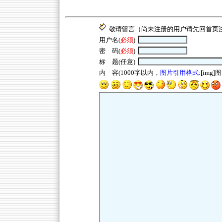
敬请留言（尚未注册的用户请先回
首页
用户名(
必须
)
密 码(
必须
)
标 题(任意)
内 容(1000字以内，
图片引用格式
:[img]