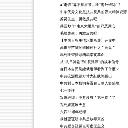
●“老唤”算不算在替共匪“海外维稳”？
中华优秀文化是抗共反共的强大精神资源
苏灵先生，勇敢反共吧！
共匪炒作“南京大屠杀”的邪恶用心
毛峰先生，勇敢反共吧！
【中国人权事情水墨画展】开崔中
高市早苗關於靖國神社之＂高見＂
馬列匪習豬頭糟塌辛亥革命
从“抗日神剧”到“長津湖”的战争信号
從日本自民黨總裁選舉看到了什麼？
中共疫源甩鍋方寸大亂醜態百出
中共對日本核恫嚇置在日華人於險境
七一後評
叛逃經緯：中共沒有＂第三春＂了
咒死妖黨展天意
六四32週年感懷
暴跳更证明中共是放毒真凶
中共腥臭裆屎岂可虚无主义