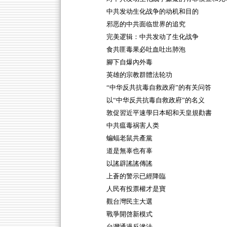
中共发动生化战争的动机和目的
邪恶的中共面临世界的追究
完美逻辑：中共发动了生化战争
食共匪毒果必吐血吐出肺泡
腳下自爆內外毒
英雄的宗教群體法轮功
“中华反共抗毒自救政府”的有关问答
以“中华反共抗毒自救政府”的名义
敦促習近平速學日本昭和天皇規勸書
中共瘟毒祸害人类
蝙蝠老鼠共產黨
道是無辜也有辜
以謠辟謠謠傳謠
上蒼的警示已經降臨
人民有投票權才是寶
觀台灣民主大選
戰爭開啓新模式