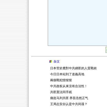
杂文
日本苦於應對中共綁匪的人質戰術
今日日本站到了道義高地
兩個戰犯惜惺惺
中共政权从来没有合法性！
共匪憲法同手紙
痛批马列共匪 养吾浩然正气
王局志安自认是中共间谍？