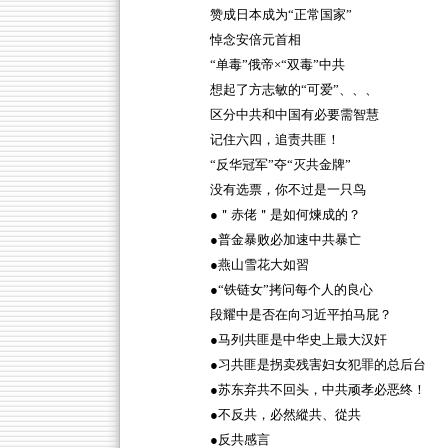
赞成日本成为“正常国家”
悼念安倍元首相
“单毒”俄帝×“双毒”中共
想起了方志敏的“可爱”、、、
区分中共和中国有必要需智慧
记住六四，追责共匪！
“反华冠军”夺“灭共金牌”
没有选票，你不过是一只鸟
●＂赤佬＂是如何煉成的？
●普金暴败必加速中共暴亡
●燕山雪花大如習
●“铁链女”拷问每个人的良心
段耀中是否在向习近平拍马屁？
●马列共匪是中华史上最大汉奸
●习共匪是拐卖残害妇女犯罪的总后台
●苏东弃共不回头，中共顽孝必恶终！
●不反共，必然縱共、從共
●反共感言