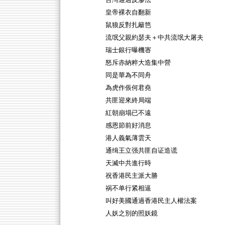
台灣通過反滲法
皇帝裸衣自翻新
鼠狼反對扎籬笆
流氓父親約瑟夫＋中共流氓大屠夫
瑞士銀行曝機宻
怒斥赤納粹大造集中營
同是華為不同舟
為虎作倀何君堯
共匪迎來終局端
紅朝崩塌已不遠
感恩節前好消息
港人義氣薄雲天
通缉王立强共匪自证造谎
天滅中共進行時
祝香港民主派大勝
祸不单行紧相逼
叫好美國通過香港民主人權法案
人妖之別的照妖鏡