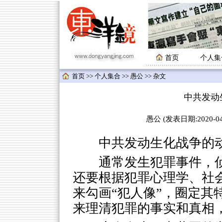
首页
个人集
首页
>>
个人集合
>>
愚公
>> 杂文
中共发动
愚公 (发表日期:2020-04-
中共发动生化战争的动
通常发生犯罪事件，
还要根据犯罪心理学、社
来勾画“犯人像”，圈定其
来理清犯罪的事实和真相