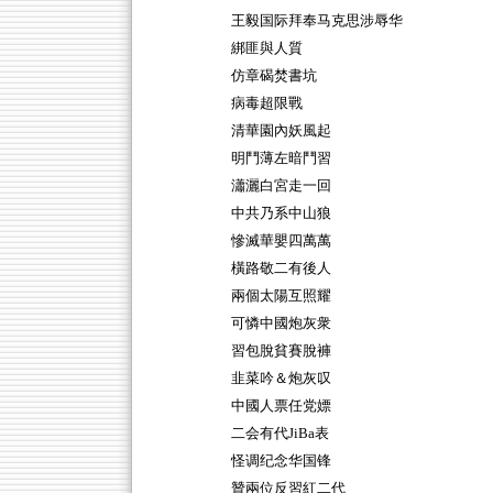
王毅国际拜奉马克思涉辱华
綁匪與人質
仿章碣焚書坑
病毒超限戰
清華園內妖風起
明鬥薄左暗鬥習
瀟灑白宮走一回
中共乃系中山狼
慘滅華嬰四萬萬
橫路敬二有後人
兩個太陽互照耀
可憐中國炮灰衆
習包脫貧賽脫褲
韭菜吟＆炮灰叹
中國人票任党嫖
二会有代JiBa表
怪调纪念华国锋
贊兩位反習紅二代