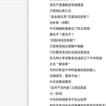
習近平悪播瘟疫罪責難逃
川普堪比蒋介石
“蓝金黄红黑”五毒攻陷美国？
仿杜牧《赤弊》
中共独裁剧毒毒化了民主美国
重名乎？重实乎？
“此恨绵绵无绝期”?
川普将美国从昏睡中唤醒
习共蓄意发动生化战证据连连
民主绅士李登辉务实地捍卫了中华民国
正名＂解放軍＂
马列共匪是中华民族最凶恶的敌人
活摘器官，畜兽不如！
中共就要就要死
“反对干涉内政”之胡说霸道
七一民谣
中共拒绝调查等于自认犯罪
对中共发动生化战争嫌疑的有罪侦查和无