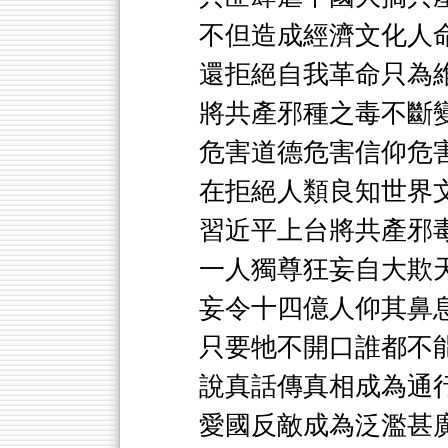
不但造成經濟文化人
還拒絕自我革命只為
將共產邪種之毒不斷
危害道德危害信仰危
在拒絕人類良知世界
習近平上台將共產邪
一人獨尊狂妄自大欺
妄令十四億人仰其鼻
只要牠不開口誰都不
說真話傳真相成為通
愛國反敵成為泛濫甚