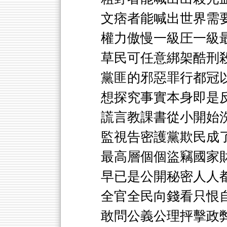
文痞者能喊出世界需
權力傲慢一級圧一級
草民可任意綁架酷刑
黨匪的邪惡罪行都冠
想探究事實本身即是
謊言教課書從小開始
監視告密護黨欺民成
最高層個個盜竊國家
早已是公開秘密人人
全官全民向錢看只恨
敢問公義公理抨擊政