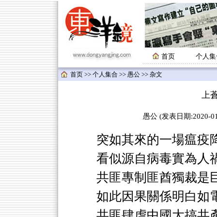
首页
个人集
首页
>>
个人集合
>>
愚公
>> 杂文
上
愚公 (发表日期:2020-01-
突如其來的一場瘟疫降
看似源自病毒實為人
共匪專制匪酋獨裁是
如此因果關係明白如
共匪肆虐中國大搞共