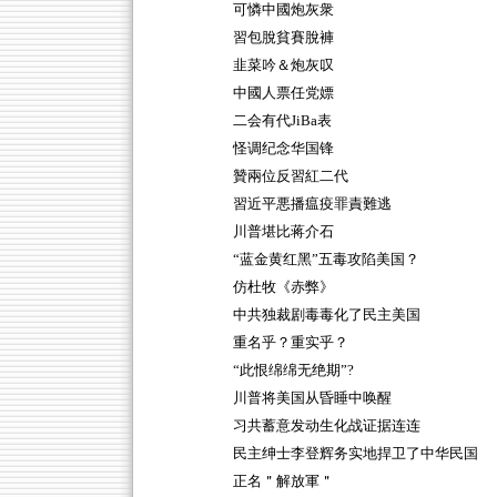
可憐中國炮灰衆
習包脫貧賽脫褲
韭菜吟＆炮灰叹
中國人票任党嫖
二会有代JiBa表
怪调纪念华国锋
贊兩位反習紅二代
習近平悪播瘟疫罪責難逃
川普堪比蒋介石
“蓝金黄红黑”五毒攻陷美国？
仿杜牧《赤弊》
中共独裁剧毒毒化了民主美国
重名乎？重实乎？
“此恨绵绵无绝期”?
川普将美国从昏睡中唤醒
习共蓄意发动生化战证据连连
民主绅士李登辉务实地捍卫了中华民国
正名＂解放軍＂