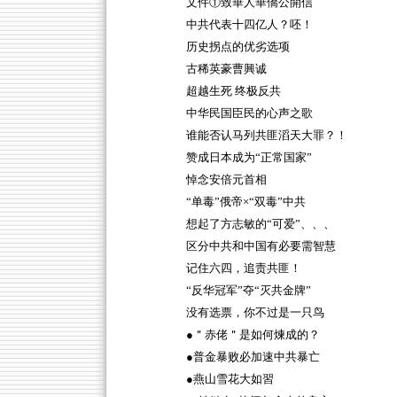
文件①致華人華僑公開信
中共代表十四亿人？呸！
历史拐点的优劣选项
古稀英豪曹興诚
超越生死 终极反共
中华民国臣民的心声之歌
谁能否认马列共匪滔天大罪？！
赞成日本成为“正常国家”
悼念安倍元首相
“单毒”俄帝×“双毒”中共
想起了方志敏的“可爱”、、、
区分中共和中国有必要需智慧
记住六四，追责共匪！
“反华冠军”夺“灭共金牌”
没有选票，你不过是一只鸟
●＂赤佬＂是如何煉成的？
●普金暴败必加速中共暴亡
●燕山雪花大如習