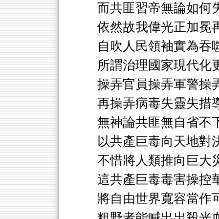
而共匪習帝無論如何
依然故我偉光正加冕
自吹人民領袖實為吞
所謂治理國家現代化
操弄官員操弄軍警操
再操弄病毒失靈失措
無神論共匪無自省不
以共產巨毒向天地對
不惜將人類推向巨大
這共產巨毒毒害操控
將自由世界寬容當作
粗野者能喊出出殺光