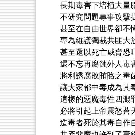
長期毒害下培植大量
不研究問題專事攻擊
甚至在自由世界卻不
專為維護獨裁共匪大
甚至還以死亡威脅恐
還不忘再腐蝕外人毒
將利誘腐敗賄賂之毒
讓大家都中毒成為其
這樣的惡魔毒性四濺
必將引起上帝震怒蒼
造毒者死於其毒自作
共產惡魔也許到了壽