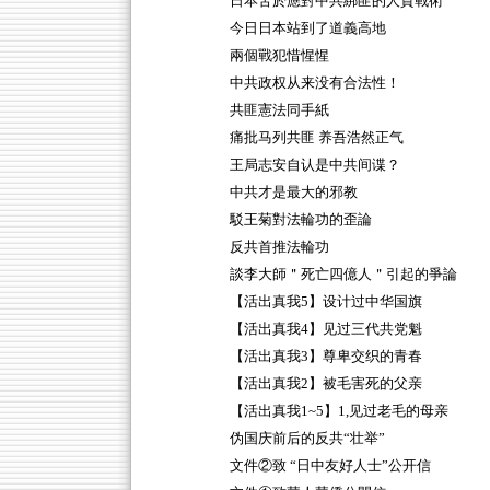
日本苦於應對中共綁匪的人質戰術
今日日本站到了道義高地
兩個戰犯惜惺惺
中共政权从来没有合法性！
共匪憲法同手紙
痛批马列共匪 养吾浩然正气
王局志安自认是中共间谍？
中共才是最大的邪教
駁王菊對法輪功的歪論
反共首推法輪功
談李大師＂死亡四億人＂引起的爭論
【活出真我5】设计过中华国旗
【活出真我4】见过三代共党魁
【活出真我3】尊卑交织的青春
【活出真我2】被毛害死的父亲
【活出真我1~5】1,见过老毛的母亲
伪国庆前后的反共“壮举”
文件②致 “日中友好人士”公开信