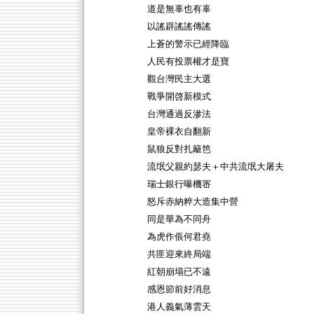
道是無辜也有辜
以謠辟謠謠傳謠
上蒼的警示已經降臨
人民有投票權才是寶
觀台灣民主大選
戰爭開啓新模式
台灣通過反滲法
皇帝裸衣自翻新
鼠狼反對扎籬笆
流氓父親約瑟夫＋中共流氓大屠夫
瑞士銀行曝機宻
怒斥赤納粹大造集中營
同是華為不同舟
為虎作倀何君堯
共匪迎來終局端
紅朝崩塌已不遠
感恩節前好消息
港人義氣薄雲天