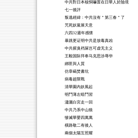
中共對日本核恫嚇置在日華人於險境
七一後評
叛逃經緯：中共沒有＂第三春＂了
咒死妖黨展天意
六四32週年感懷
暴跳更证明中共是放毒真凶
中共腥臭裆屎岂可虚无主义
王毅国际拜奉马克思涉辱华
綁匪與人質
仿章碣焚書坑
病毒超限戰
清華園內妖風起
明鬥薄左暗鬥習
瀟灑白宮走一回
中共乃系中山狼
慘滅華嬰四萬萬
橫路敬二有後人
兩個太陽互照耀