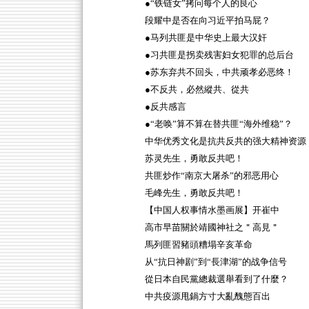
●“铁链女”拷问每个人的良心
段耀中是否在向习近平拍马屁？
●马列共匪是中华史上最大汉奸
●习共匪是拐卖残害妇女犯罪的总后台
●苏东弃共不回头，中共顽孝必恶终！
●不反共，必然縱共、從共
●反共感言
●“老唤”算不算在替共匪“海外维稳”？
中华优秀文化是抗共反共的强大精神资源
苏灵先生，勇敢反共吧！
共匪炒作“南京大屠杀”的邪恶用心
毛峰先生，勇敢反共吧！
【中国人权事情水墨画展】开崔中
高市早苗關於靖國神社之＂高見＂
馬列匪習豬頭糟塌辛亥革命
从“抗日神剧”到“長津湖”的战争信号
從日本自民黨總裁選舉看到了什麼？
中共疫源甩鍋方寸大亂醜態百出