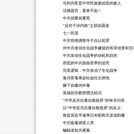
马列共匪是中华民族最凶恶的敌人
活摘器官，畜兽不如！
中共就要就要死
“反对干涉内政”之胡说霸道
七一民谣
中共拒绝调查等于自认犯罪
对中共发动生化战争嫌疑的有罪侦查和无
中共发动生化战争的动机和目的
邪恶的中共面临世界的追究
完美逻辑：中共发动了生化战争
食共匪毒果必吐血吐出肺泡
腳下自爆內外毒
英雄的宗教群體法轮功
“中华反共抗毒自救政府”的有关问答
以“中华反共抗毒自救政府”的名义
敦促習近平速學日本昭和天皇規勸書
中共瘟毒祸害人类
蝙蝠老鼠共產黨