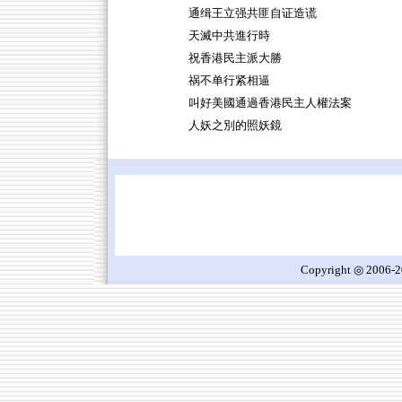
通缉王立强共匪自证造谎
天滅中共進行時
祝香港民主派大勝
祸不单行紧相逼
叫好美國通過香港民主人權法案
人妖之別的照妖鏡
Copyright ◎ 2006