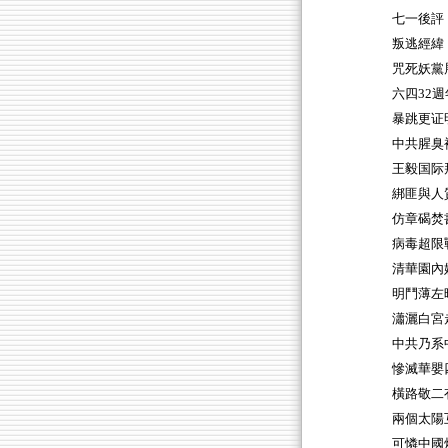
七一後評
叛逃經緯
咒死妖黨
六四32
暴跳更证
中共腥臭
王毅国际
綁匪與人
仿章碣焚
病毒超限
清華園內
明鬥薄左
瀟灑白宮
中共乃系
慘滅華嬰
橫路敬二
兩個太陽
可憐中國