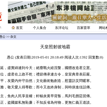
首页
个人集合
东洋论坛
百家荟萃
网站
愚公
>> 杂文
天皇照射彼地霸
愚公 (发表日期:2019-05-01 20:18:49 阅读人次:1392 回复数:0)
，虛實綿連到今天；絕塵戰火経涅槃，國體改造君立憲。
神位，虛君在上政不乾；禮節傳承連古令，皇室典章表莊嚴。
和平，友愛内外守自然；文化藝術勉創造，慰靈訪災問暖寒。
典雅，敬天愛人得尊歡；而今又改終身制，與時俱進佳話傳。
匪主，鱼肉人民享皇權；軒轅炎黄早背叛，馬列毛鄧惡習傳。
光正，盗國媒私無恥廉；不知反省為何物，更無仁義王道談。