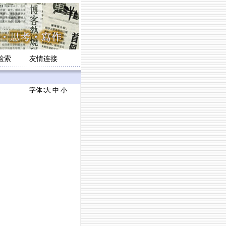
检索
友情连接
字体∶
大
中
小