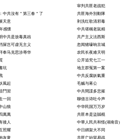
审判共匪老战犯
：中共沒有＂第三春＂了
共匪海外別動隊
展天意
剥洗红歌清邪毒
週年感懷
中共堪稱老鼠精
明中共是放毒真凶
共产主义法西斯
裆屎岂可虚无主义
忽闻猪嚎响京城
拜奉马克思涉辱华
农民长夜难天明
質
公开追究七三一
書坑
地主群冤第一案
戰
中共反腐妖氣重
妖風起
毛贼与蒋公
暗鬥習
中共間諜多悲摧
走一回
聊借古诗吐今声
中山狼
中华民国万万岁
四萬萬
共匪本是盜賊棍
有後人
中華人民共和怪(湖南音)
互照耀
中日綁架大不同
炮灰衆
共匪亡始貿易战