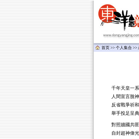
首页
>>
个人集合
>>
千年天皇一系延
人間宣言脫
反省戰爭祈
舉手投足呈
對照牆國共
自封超神偉