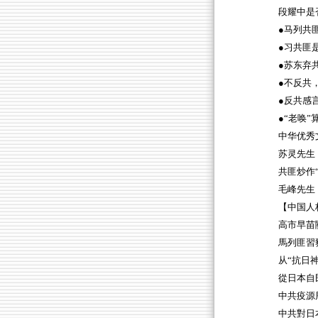
段耀中是
●马列共
●习共匪
●苏东弃
●不反共
●反共感
●“老唤”
中华优秀
苏灵先生
共匪炒作
毛峰先生
【中国人
高市早苗
馬列匪習
从“抗日
從日本自
中共疫源
中共對日