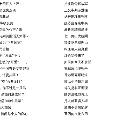
十四亿人？呸！
扒皮剔骨解放军
的优劣选项
正义审判必垂临
曹興诚
納粹變種馬列匪
 终极反共
媒婆皮條黨中央
臣民的心声之歌
暴政高調抓暴徒
马列共匪滔天大罪？！
七一傳出大醜聞
成为“正常国家”
狼要吃羊找理由
元首相
狗血噴人自臭腥
帝×“双毒”中共
红色皇帝来了
志敏的“可爱”、、、
如果你今天不發聲
和中国有必要需智慧
獨裁政治即戰爭
，追责共匪！
香港透亮耀明燈
”夺“灭共金牌”
谨以小诗祭六四
，你不过是一只鸟
得失是非正邪理
＂是如何煉成的？
國共決戰似再現
败必加速中共暴亡
是人就要講人權
花大如習
愛國不是擋箭牌
女”拷问每个人的良心
五四匆々接六四