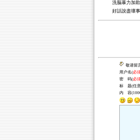
洗脳暴力加
好話說盡壞
敬请留
用户名(
必
密 码(
必
标 题(任意
内 容(10