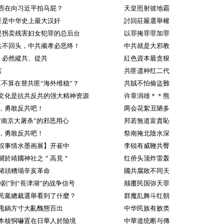
否在向习近平拍马屁？
天皇照射彼地霸
匪是中华史上最大汉奸
討回莊嚴選舉權
是拐卖残害妇女犯罪的总后台
以罪掩罪罪加罪
共不回头，中共顽孝必恶终！
中共就是大邪教
，必然縱共、從共
紅色資本最贪狠
言
共匪遗种红二代
算不算在替共匪“海外维稳”？
共賊不怕偷盜難
文化是抗共反共的强大精神资源
许章润雄＊＊熊
，勇敢反共吧！
两会花絮丑陋多
“南京大屠杀”的邪恶用心
邦若無道富貴恥
，勇敢反共吧！
祭南掩北陰水深
权事情水墨画展】开崔中
李锐有威鞭共臀
關於靖國神社之＂高見＂
红侨头顶炸雷轰
豬頭糟塌辛亥革命
國共腐敗不同天
神剧”到“長津湖”的战争信号
颠覆民国弥天罪
民黨總裁選舉看到了什麼？
群魔乱舞斗红朝
甩鍋方寸大亂醜態百出
中华民族有败类
本核恫嚇置在日華人於險境
中華道统断与傳