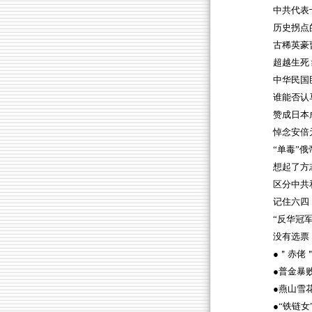
中共代表
历史拐点
古稀英豪
超越生死
中华民国
谁能否认
赞成日本
悼念安倍
“单毒”俄
想起了方
区分中共
记住六四
“反华冠军
没有选票
●＂赤佬
●普金暴
●燕山雪
●“铁链