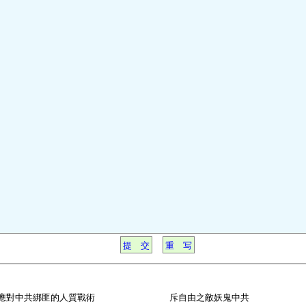
應對中共綁匪的人質戰術
斥自由之敵妖鬼中共