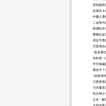
習包脫貧
韭菜吟＆
中國人票
二会有代J
怪调纪念
贊兩位反
習近平悪
川普堪比
“蓝金黄
仿杜牧《
中共独裁
重名乎？
“此恨绵绵
川普将美
习共蓄意
民主绅士
正名＂解
马列共匪