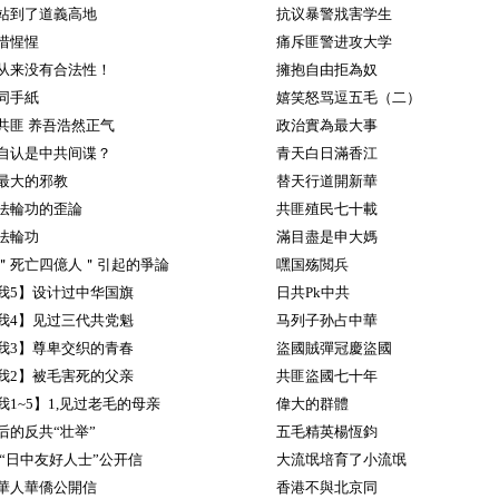
站到了道義高地
抗议暴警戕害学生
惜惺惺
痛斥匪警进攻大学
从来没有合法性！
擁抱自由拒為奴
同手紙
嬉笑怒骂逗五毛（二）
共匪 养吾浩然正气
政治實為最大事
自认是中共间谍？
青天白日滿香江
最大的邪教
替天行道開新華
法輪功的歪論
共匪殖民七十載
法輪功
滿目盡是申大媽
＂死亡四億人＂引起的爭論
嘿国殇閲兵
我5】设计过中华国旗
日共Pk中共
我4】见过三代共党魁
马列子孙占中華
我3】尊卑交织的青春
盜國賊彈冠慶盜國
我2】被毛害死的父亲
共匪盜國七十年
1~5】1,见过老毛的母亲
偉大的群體
后的反共“壮举”
五毛精英楊恆鈞
 “日中友好人士”公开信
大流氓培育了小流氓
華人華僑公開信
香港不與北京同