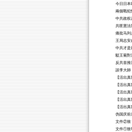
今日日本
兩個戰犯
中共政权
共匪憲法
痛批马列
王局志安
中共才是
駁王菊對
反共首推
談李大師
【活出真
【活出真
【活出真
【活出真
【活出真我
伪国庆前
文件②致
文件①致