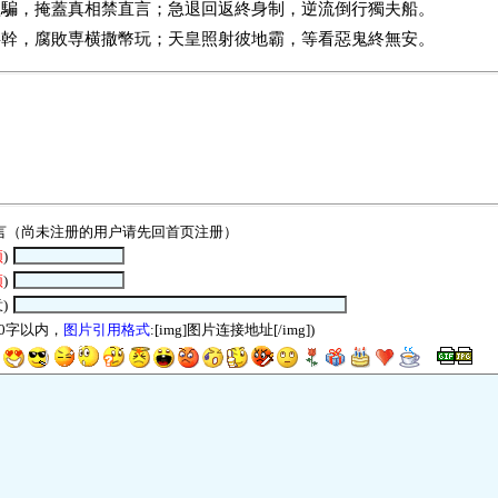
欺騙，掩蓋真相禁直言；急退回返終身制，逆流倒行獨夫船。
事幹，腐敗専横撒幣玩；天皇照射彼地霸，等看惡鬼終無安。
言（尚未注册的用户请先回
首页
注册）
须
)
须
)
)
00字以内，
图片引用格式
:[img]图片连接地址[/img])