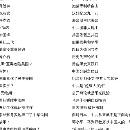
賽脫褲
抱緊專制啃自由
炮灰叹
汉奸纪念九一八
任党嫖
海參崴里吃海參
iBa表
中共援非大甩手
华国锋
共匪依舊是共匪
習紅二代
如果國共和平爭
播瘟疫罪責難逃
以日为镜识共党
蒋介石
历史先声论民主
红黑”五毒攻陷美国？
黄皮黑发真汉奸
赤弊》
中国分裂之祭日
剧毒毒化了民主美国
纪念批判孙文 中共大售其奸
重实乎？
中共是“超级大汉奸”
无绝期”?
公开辩论就是阳光政治
国从昏睡中唤醒
马列子孙的自我招供
发动生化战证据连连
迫害律师 破坏法制
李登辉务实地捍卫了中华民国
面对日本，中共从来就不是正面角
放軍＂
邓小平，马列邪教屠杀中国人的二
是中华民族最凶恶的敌人
“和平统一”的正确归路