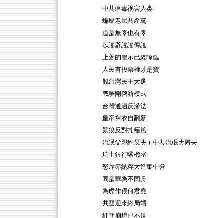
中共瘟毒祸害人类
蝙蝠老鼠共產黨
道是無辜也有辜
以謠辟謠謠傳謠
上蒼的警示已經降臨
人民有投票權才是寶
觀台灣民主大選
戰爭開啓新模式
台灣通過反滲法
皇帝裸衣自翻新
鼠狼反對扎籬笆
流氓父親約瑟夫＋中共流氓大屠夫
瑞士銀行曝機宻
怒斥赤納粹大造集中營
同是華為不同舟
為虎作倀何君堯
共匪迎來終局端
紅朝崩塌已不遠