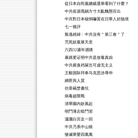
從日本自民黨總裁選舉看到了什麼？
中共疫源甩鍋方寸大亂醜態百出
中共對日本核恫嚇置在日華人於險境
七一後評
叛逃經緯：中共沒有＂第三春＂了
咒死妖黨展天意
六四32週年感懷
暴跳更证明中共是放毒真凶
中共腥臭裆屎岂可虚无主义
王毅国际拜奉马克思涉辱华
綁匪與人質
仿章碣焚書坑
病毒超限戰
清華園內妖風起
明鬥薄左暗鬥習
瀟灑白宮走一回
中共乃系中山狼
慘滅華嬰四萬萬