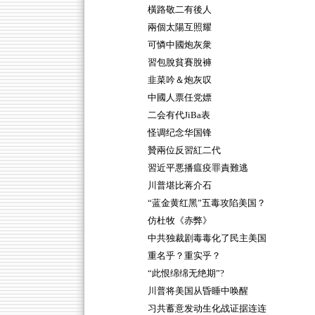
橫路敬二有後人
兩個太陽互照耀
可憐中國炮灰衆
習包脫貧賽脫褲
韭菜吟＆炮灰叹
中國人票任党嫖
二会有代JiBa表
怪调纪念华国锋
贊兩位反習紅二代
習近平悪播瘟疫罪責難逃
川普堪比蒋介石
“蓝金黄红黑”五毒攻陷美国？
仿杜牧《赤弊》
中共独裁剧毒毒化了民主美国
重名乎？重实乎？
“此恨绵绵无绝期”?
川普将美国从昏睡中唤醒
习共蓄意发动生化战证据连连