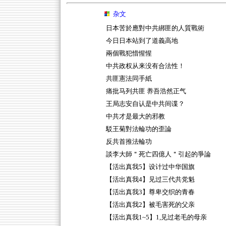
杂文
日本苦於應對中共綁匪的人質戰術
今日日本站到了道義高地
兩個戰犯惜惺惺
中共政权从来没有合法性！
共匪憲法同手紙
痛批马列共匪 养吾浩然正气
王局志安自认是中共间谍？
中共才是最大的邪教
駁王菊對法輪功的歪論
反共首推法輪功
談李大師＂死亡四億人＂引起的爭論
【活出真我5】设计过中华国旗
【活出真我4】见过三代共党魁
【活出真我3】尊卑交织的青春
【活出真我2】被毛害死的父亲
【活出真我1~5】1,见过老毛的母亲