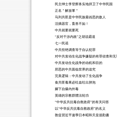
民主绅士李登辉务实地捍卫了中华民国
正名＂解放軍＂
马列共匪是中华民族最凶恶的敌人
活摘器官，畜兽不如！
中共就要就要死
“反对干涉内政”之胡说霸道
七一民谣
中共拒绝调查等于自认犯罪
对中共发动生化战争嫌疑的有罪侦查和无
中共发动生化战争的动机和目的
邪恶的中共面临世界的追究
完美逻辑：中共发动了生化战争
食共匪毒果必吐血吐出肺泡
腳下自爆內外毒
英雄的宗教群體法轮功
“中华反共抗毒自救政府”的有关问答
以“中华反共抗毒自救政府”的名义
敦促習近平速學日本昭和天皇規勸書