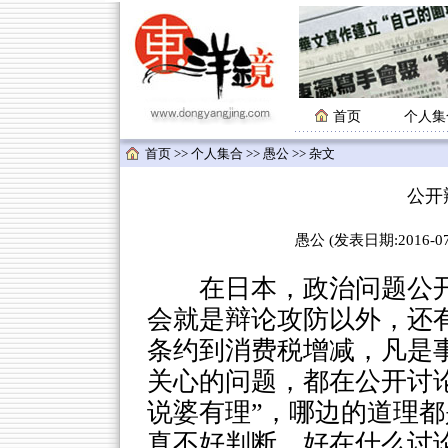
首页
个人集
首页
>>
个人集合
>>
愚公
>> 杂文
公开
愚公 (发表日期:2016-07-
在日本，政治问题公开
会就是辩论攻防以外，还
条约到消费税增减，凡是
关心的问题，都在公开讨
说婆有理”，哪边的道理
真不好判断。好在什么讨