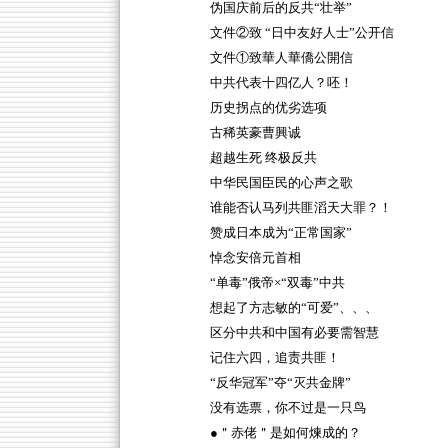
伪国庆前后的反共“壮举”
文件②致 “日中友好人士”公开信
文件①致華人華僑公開信
中共代表十四亿人？呸！
历史拐点的优劣选项
古稀英豪曹興诚
超越生死 终极反共
中华民国臣民的心声之歌
谁能否认马列共匪滔天大罪？！
赞成日本成为“正常国家”
悼念安倍元首相
“单毒”俄帝×“双毒”中共
想起了方志敏的“可爱”、、、
区分中共和中国有必要需智慧
记住六四，追责共匪！
“反华冠军”夺“灭共金牌”
没有选票，你不过是一只鸟
●＂赤佬＂是如何煉成的？