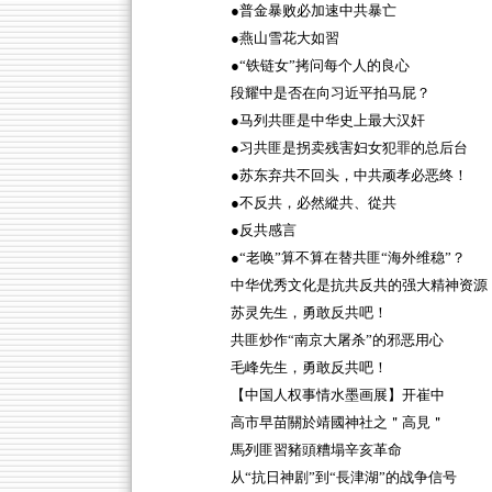
●普金暴败必加速中共暴亡
●燕山雪花大如習
●“铁链女”拷问每个人的良心
段耀中是否在向习近平拍马屁？
●马列共匪是中华史上最大汉奸
●习共匪是拐卖残害妇女犯罪的总后台
●苏东弃共不回头，中共顽孝必恶终！
●不反共，必然縱共、從共
●反共感言
●“老唤”算不算在替共匪“海外维稳”？
中华优秀文化是抗共反共的强大精神资源
苏灵先生，勇敢反共吧！
共匪炒作“南京大屠杀”的邪恶用心
毛峰先生，勇敢反共吧！
【中国人权事情水墨画展】开崔中
高市早苗關於靖國神社之＂高見＂
馬列匪習豬頭糟塌辛亥革命
从“抗日神剧”到“長津湖”的战争信号