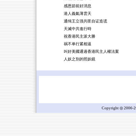
感恩節前好消息
港人義氣薄雲天
通缉王立强共匪自证造谎
天滅中共進行時
祝香港民主派大勝
祸不单行紧相逼
叫好美國通過香港民主人權法案
人妖之別的照妖鏡
Copyright ◎ 2006