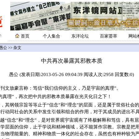
首页
个人集合
东洋论坛
百家荟萃
网站
愚公
>> 杂文
中共再次暴露其邪教本质
愚公 (发表日期:2013-05-26 09:04:39 阅读人次:2958 回复数:0)
文放豪言称：笃信“我们信仰的主义，乃是宇宙的真理”。
的真理”，再次把中共的邪教本质暴露在光天化日之下！
，其纲领宗旨等等止于“信念”和“理念”的层面，还是属于世俗社会
和行动同社会的关系中发生引领和组合的作用，对于其成员的进出不
超越“信念”和“理念”，是对世界观宇宙观有了终极解释和笃信，具有
哲学层面的信仰，止于学说和精神领域，还不能算作宗教。宗教是把
相当物理能量的、精神和物质一体化的社会存在，虽然也有种种较为