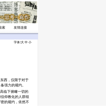
检索
友情连接
字体∶
大
中
小
的东西，仅限于对于
具备强力的规约。
居高临下俯瞰一切的
用信仰教化的人群组
严密的规约，依然不