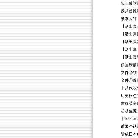
駁王菊對
反共首推
談李大師
【活出真
【活出真
【活出真
【活出真
【活出真我
伪国庆前
文件②致
文件①致
中共代表
历史拐点
古稀英豪
超越生死
中华民国
谁能否认
赞成日本