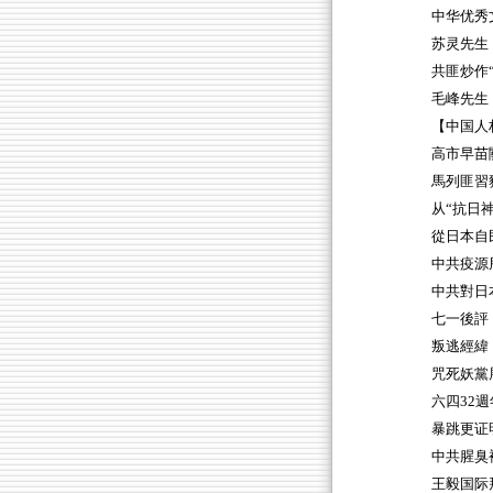
中华优秀
苏灵先生
共匪炒作
毛峰先生
【中国人
高市早苗
馬列匪習
从“抗日
從日本自
中共疫源
中共對日
七一後評
叛逃經緯
咒死妖黨
六四32
暴跳更证
中共腥臭
王毅国际