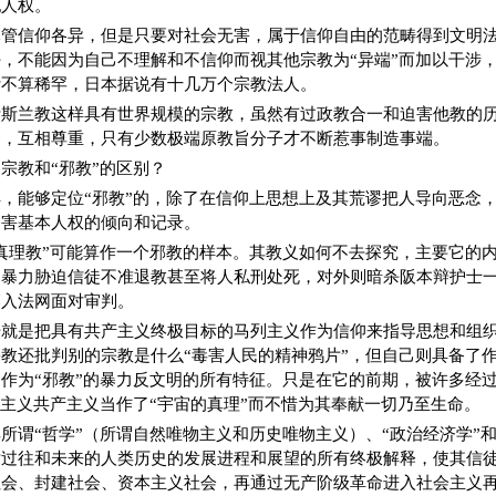
犯人权。
尽管信仰各异，但是只要对社会无害，属于信仰自由的范畴得到文明
，不能因为自己不理解和不信仰而视其他宗教为“异端”而加以干涉
计不算稀罕，日本据说有十几万个宗教法人。
伊斯兰教这样具有世界规模的宗教，虽然有过政教合一和迫害他教的
处，互相尊重，只有少数极端原教旨分子才不断惹事制造事端。
宗教和“邪教”的区别？
，能够定位“邪教”的，除了在信仰上思想上及其荒谬把人导向恶念
迫害基本人权的倾向和记录。
真理教”可能算作一个邪教的样本。其教义如何不去探究，主要它的
内暴力胁迫信徒不准退教甚至将人私刑处死，对外则暗杀阪本辩护士
落入法网面对审判。
始就是把具有共产主义终极目标的马列主义作为信仰来指导思想和组
教还批判别的宗教是什么“毒害人民的精神鸦片”，但自己则具备了
作为“邪教”的暴力反文明的所有特征。只是在它的前期，被许多经
列主义共产主义当作了“宇宙的真理”而不惜为其奉献一切乃至生命。
所谓“哲学”（所谓自然唯物主义和历史唯物主义）、“政治经济学”和
对过往和未来的人类历史的发展进程和展望的所有终极解释，使其信
社会、封建社会、资本主义社会，再通过无产阶级革命进入社会主义