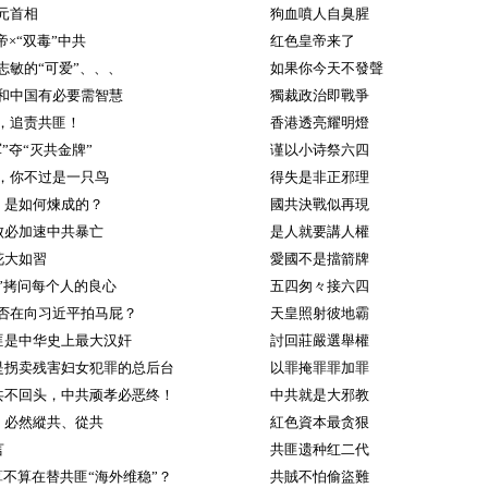
元首相
狗血噴人自臭腥
帝×“双毒”中共
红色皇帝来了
志敏的“可爱”、、、
如果你今天不發聲
和中国有必要需智慧
獨裁政治即戰爭
，追责共匪！
香港透亮耀明燈
”夺“灭共金牌”
谨以小诗祭六四
，你不过是一只鸟
得失是非正邪理
＂是如何煉成的？
國共決戰似再現
败必加速中共暴亡
是人就要講人權
花大如習
愛國不是擋箭牌
女”拷问每个人的良心
五四匆々接六四
否在向习近平拍马屁？
天皇照射彼地霸
匪是中华史上最大汉奸
討回莊嚴選舉權
是拐卖残害妇女犯罪的总后台
以罪掩罪罪加罪
共不回头，中共顽孝必恶终！
中共就是大邪教
，必然縱共、從共
紅色資本最贪狠
言
共匪遗种红二代
算不算在替共匪“海外维稳”？
共賊不怕偷盜難