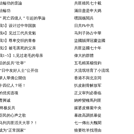
法輪功的歪論
共匪殖民七十載
法輪功
滿目盡是申大媽
＂死亡四億人＂引起的爭論
嘿国殇閲兵
我5】设计过中华国旗
日共Pk中共
我4】见过三代共党魁
马列子孙占中華
我3】尊卑交织的青春
盜國賊彈冠慶盜國
我2】被毛害死的父亲
共匪盜國七十年
1~5】1,见过老毛的母亲
偉大的群體
后的反共“壮举”
五毛精英楊恆鈞
 “日中友好人士”公开信
大流氓培育了小流氓
華人華僑公開信
香港不與北京同
十四亿人？呸！
扒皮剔骨解放军
的优劣选项
正义审判必垂临
曹興诚
納粹變種馬列匪
 终极反共
媒婆皮條黨中央
臣民的心声之歌
暴政高調抓暴徒
马列共匪滔天大罪？！
七一傳出大醜聞
成为“正常国家”
狼要吃羊找理由