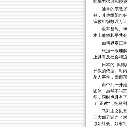
能暴力强迫和侵
通常的宗教
好，其他组织也好
宗教组织数以万
象基督教、
本上能够和平共
如何界定正常
根据一般理解
上具有反社会和
日本的“奥姆
邪教的依据。对
杀人事件，因而
而中共一开
团体，虽然不叫宗
征，同时也具有了
了“正教”，把马
马列主义以其
三大部分涵盖了
原始社会、奴隶