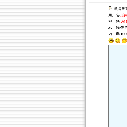
敬请留
用户名(
必
密 码(
必
标 题(任意
内 容(10