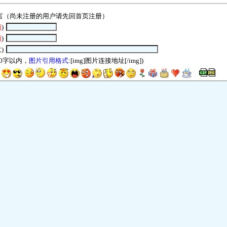
言（尚未注册的用户请先回
首页
注册）
须
)
须
)
)
00字以内，
图片引用格式
:[img]图片连接地址[/img])