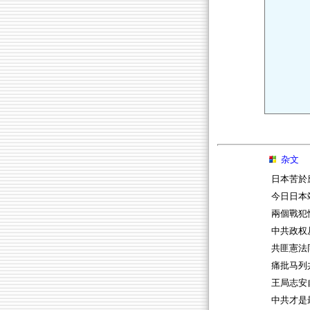
杂文
日本苦於
今日日本
兩個戰犯
中共政权
共匪憲法
痛批马列
王局志安
中共才是