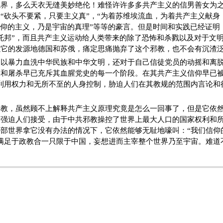
境界，多么天衣无缝美妙绝伦！难怪许许多多共产主义的信男善女为
“砍头不要紧，只要主义真”，“为着苏维埃流血，为着共产主义献身
信仰的主义，乃是宇宙的真理”等等的豪言。但是时间和实践已经证明
托邦”，而且共产主义运动给人类带来的除了恐怖和杀戮以及对于文
以它的发源地德国和苏俄，痛定思痛抛弃了这个邪教，也不会有沉渣
了以暴力血洗中华民族和中华文明，还对于自己信徒党员的动摇和离
和屠杀早已充斥其血腥党史的每一个阶段。在其共产主义信仰早已被
利用权力和无所不至的人身控制，胁迫人们在其教规的范围内言论和
邪教，虽然顾不上解释共产主义原理究竟是怎么一回事了，但是它依
义强迫人们接受，由于中共邪教操控了世界上最大人口的国家权利和
部世界拿它没有办法的情况下，它依然能够无耻地嚎叫：“我们信仰
满足于政教合一只限于中国，妄想进而主宰整个世界乃至宇宙。难道