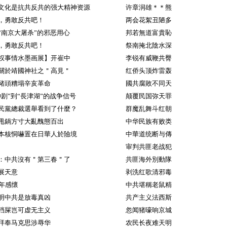
文化是抗共反共的强大精神资源
许章润雄＊＊熊
，勇敢反共吧！
两会花絮丑陋多
“南京大屠杀”的邪恶用心
邦若無道富貴恥
，勇敢反共吧！
祭南掩北陰水深
权事情水墨画展】开崔中
李锐有威鞭共臀
關於靖國神社之＂高見＂
红侨头顶炸雷轰
豬頭糟塌辛亥革命
國共腐敗不同天
神剧”到“長津湖”的战争信号
颠覆民国弥天罪
民黨總裁選舉看到了什麼？
群魔乱舞斗红朝
甩鍋方寸大亂醜態百出
中华民族有败类
本核恫嚇置在日華人於險境
中華道统断与傳
审判共匪老战犯
：中共沒有＂第三春＂了
共匪海外別動隊
展天意
剥洗红歌清邪毒
週年感懷
中共堪稱老鼠精
明中共是放毒真凶
共产主义法西斯
裆屎岂可虚无主义
忽闻猪嚎响京城
拜奉马克思涉辱华
农民长夜难天明