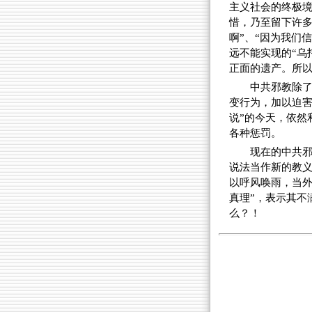
主义社会的终极
惜，乃至留下许多
啊”、“因为我们
远不能实现的“乌
正面的遗产。所
中共邪教除
变行为，加以迫害
说”的今天，依然
各种惩罚。
现在的中共
说法当作新的教
以呼风唤雨，当外
真理”，表示其不
么？！