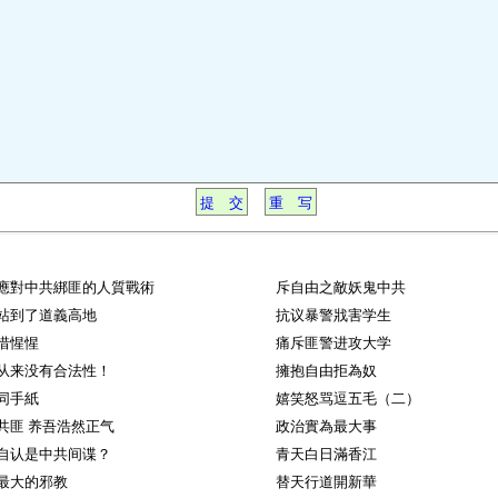
應對中共綁匪的人質戰術
斥自由之敵妖鬼中共
站到了道義高地
抗议暴警戕害学生
惜惺惺
痛斥匪警进攻大学
从来没有合法性！
擁抱自由拒為奴
同手紙
嬉笑怒骂逗五毛（二）
共匪 养吾浩然正气
政治實為最大事
自认是中共间谍？
青天白日滿香江
最大的邪教
替天行道開新華