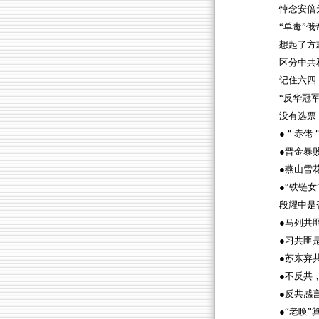
悼念安倍
“单毒”俄
想起了方
区分中共
记住六四
“反华冠军
没有选票
●＂赤佬
●普金暴
●燕山雪
●“铁链
段耀中是
●马列共
●习共匪
●苏东弃
●不反共
●反共感
●“老唤”