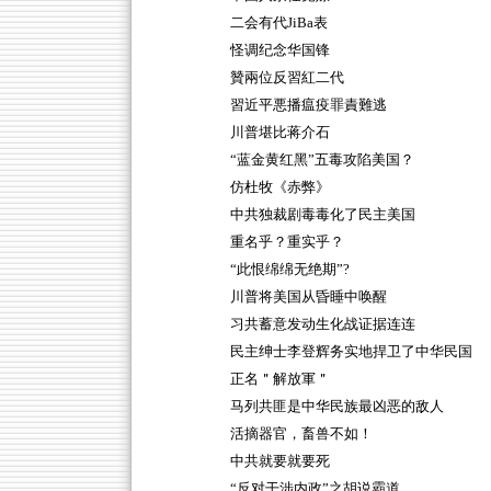
二会有代JiBa表
怪调纪念华国锋
贊兩位反習紅二代
習近平悪播瘟疫罪責難逃
川普堪比蒋介石
“蓝金黄红黑”五毒攻陷美国？
仿杜牧《赤弊》
中共独裁剧毒毒化了民主美国
重名乎？重实乎？
“此恨绵绵无绝期”?
川普将美国从昏睡中唤醒
习共蓄意发动生化战证据连连
民主绅士李登辉务实地捍卫了中华民国
正名＂解放軍＂
马列共匪是中华民族最凶恶的敌人
活摘器官，畜兽不如！
中共就要就要死
“反对干涉内政”之胡说霸道