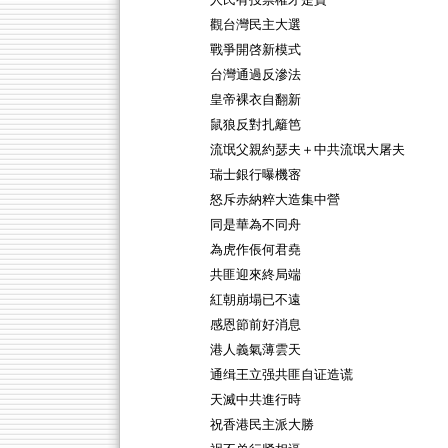
人民有投票權才是寶
觀台灣民主大選
戰爭開啓新模式
台灣通過反滲法
皇帝裸衣自翻新
鼠狼反對扎籬笆
流氓父親約瑟夫＋中共流氓大屠夫
瑞士銀行曝機宻
怒斥赤納粹大造集中營
同是華為不同舟
為虎作倀何君堯
共匪迎來終局端
紅朝崩塌已不遠
感恩節前好消息
港人義氣薄雲天
通缉王立强共匪自证造谎
天滅中共進行時
祝香港民主派大勝