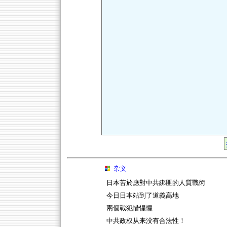
杂文
日本苦於應對中共綁匪的人質戰術
今日日本站到了道義高地
兩個戰犯惜惺惺
中共政权从来没有合法性！