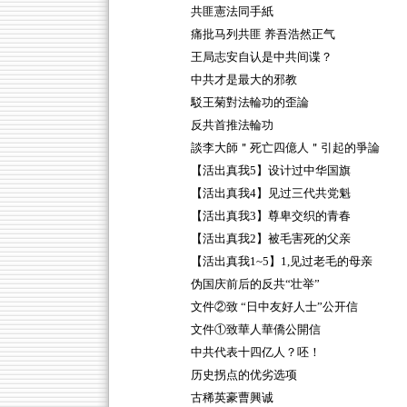
共匪憲法同手紙
痛批马列共匪 养吾浩然正气
王局志安自认是中共间谍？
中共才是最大的邪教
駁王菊對法輪功的歪論
反共首推法輪功
談李大師＂死亡四億人＂引起的爭論
【活出真我5】设计过中华国旗
【活出真我4】见过三代共党魁
【活出真我3】尊卑交织的青春
【活出真我2】被毛害死的父亲
【活出真我1~5】1,见过老毛的母亲
伪国庆前后的反共“壮举”
文件②致 “日中友好人士”公开信
文件①致華人華僑公開信
中共代表十四亿人？呸！
历史拐点的优劣选项
古稀英豪曹興诚