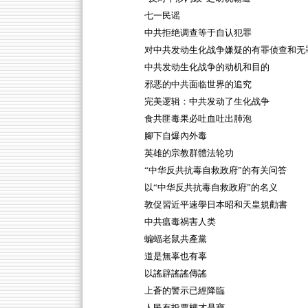
七一民谣
中共拒绝调查等于自认犯罪
对中共发动生化战争嫌疑的有罪侦查和无
中共发动生化战争的动机和目的
邪恶的中共面临世界的追究
完美逻辑：中共发动了生化战争
食共匪毒果必吐血吐出肺泡
腳下自爆內外毒
英雄的宗教群體法轮功
“中华反共抗毒自救政府”的有关问答
以“中华反共抗毒自救政府”的名义
敦促習近平速學日本昭和天皇規勸書
中共瘟毒祸害人类
蝙蝠老鼠共產黨
道是無辜也有辜
以謠辟謠謠傳謠
上蒼的警示已經降臨