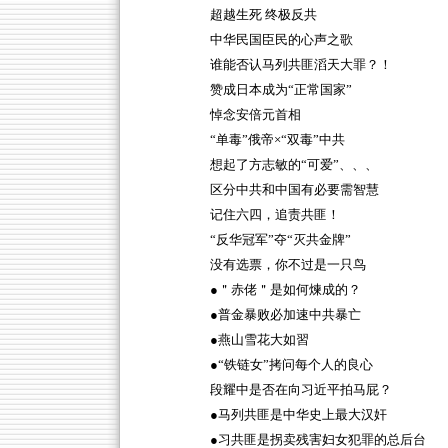
超越生死 终极反共
中华民国臣民的心声之歌
谁能否认马列共匪滔天大罪？！
赞成日本成为“正常国家”
悼念安倍元首相
“单毒”俄帝×“双毒”中共
想起了方志敏的“可爱”、、、
区分中共和中国有必要需智慧
记住六四，追责共匪！
“反华冠军”夺“灭共金牌”
没有选票，你不过是一只鸟
●＂赤佬＂是如何煉成的？
●普金暴败必加速中共暴亡
●燕山雪花大如習
●“铁链女”拷问每个人的良心
段耀中是否在向习近平拍马屁？
●马列共匪是中华史上最大汉奸
●习共匪是拐卖残害妇女犯罪的总后台