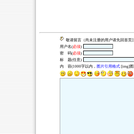
敬请留言（尚未注册的用户请先回
首页
用户名(
必须
)
密 码(
必须
)
标 题(任意)
内 容(1000字以内，
图片引用格式
:[img]