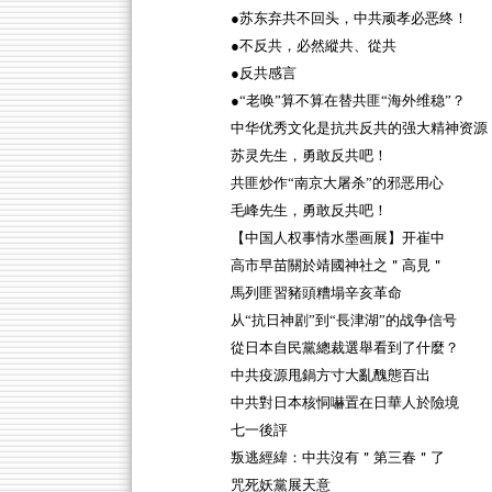
●苏东弃共不回头，中共顽孝必恶终！
●不反共，必然縱共、從共
●反共感言
●“老唤”算不算在替共匪“海外维稳”？
中华优秀文化是抗共反共的强大精神资源
苏灵先生，勇敢反共吧！
共匪炒作“南京大屠杀”的邪恶用心
毛峰先生，勇敢反共吧！
【中国人权事情水墨画展】开崔中
高市早苗關於靖國神社之＂高見＂
馬列匪習豬頭糟塌辛亥革命
从“抗日神剧”到“長津湖”的战争信号
從日本自民黨總裁選舉看到了什麼？
中共疫源甩鍋方寸大亂醜態百出
中共對日本核恫嚇置在日華人於險境
七一後評
叛逃經緯：中共沒有＂第三春＂了
咒死妖黨展天意