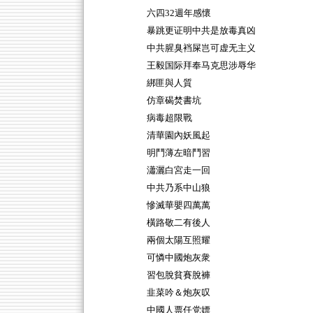
六四32週年感懷
暴跳更证明中共是放毒真凶
中共腥臭裆屎岂可虚无主义
王毅国际拜奉马克思涉辱华
綁匪與人質
仿章碣焚書坑
病毒超限戰
清華園內妖風起
明鬥薄左暗鬥習
瀟灑白宮走一回
中共乃系中山狼
慘滅華嬰四萬萬
橫路敬二有後人
兩個太陽互照耀
可憐中國炮灰衆
習包脫貧賽脫褲
韭菜吟＆炮灰叹
中國人票任党嫖