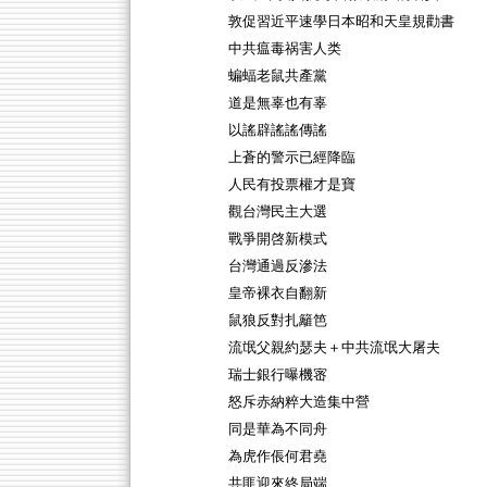
敦促習近平速學日本昭和天皇規勸書
中共瘟毒祸害人类
蝙蝠老鼠共產黨
道是無辜也有辜
以謠辟謠謠傳謠
上蒼的警示已經降臨
人民有投票權才是寶
觀台灣民主大選
戰爭開啓新模式
台灣通過反滲法
皇帝裸衣自翻新
鼠狼反對扎籬笆
流氓父親約瑟夫＋中共流氓大屠夫
瑞士銀行曝機宻
怒斥赤納粹大造集中營
同是華為不同舟
為虎作倀何君堯
共匪迎來終局端