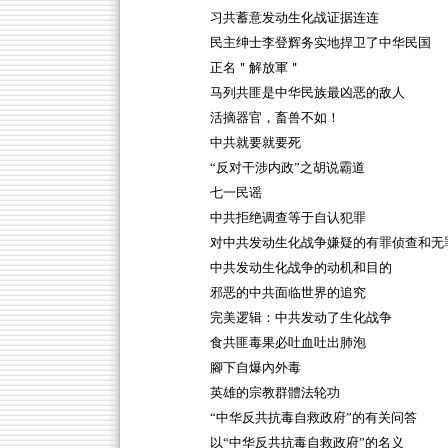
习共蓄意发动生化战证据连连
民主绅士李登辉务实地捍卫了中华民国
正名＂解放軍＂
马列共匪是中华民族最凶恶的敌人
活摘器官，畜兽不如！
中共就要就要死
“反对干涉内政”之胡说霸道
七一民谣
中共拒绝调查等于自认犯罪
对中共发动生化战争嫌疑的有罪侦查和无
中共发动生化战争的动机和目的
邪恶的中共面临世界的追究
完美逻辑：中共发动了生化战争
食共匪毒果必吐血吐出肺泡
腳下自爆內外毒
英雄的宗教群體法轮功
“中华反共抗毒自救政府”的有关问答
以“中华反共抗毒自救政府”的名义