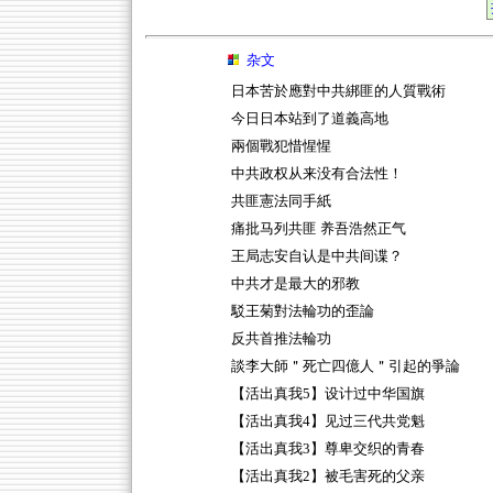
杂文
日本苦於應對中共綁匪的人質戰術
今日日本站到了道義高地
兩個戰犯惜惺惺
中共政权从来没有合法性！
共匪憲法同手紙
痛批马列共匪 养吾浩然正气
王局志安自认是中共间谍？
中共才是最大的邪教
駁王菊對法輪功的歪論
反共首推法輪功
談李大師＂死亡四億人＂引起的爭論
【活出真我5】设计过中华国旗
【活出真我4】见过三代共党魁
【活出真我3】尊卑交织的青春
【活出真我2】被毛害死的父亲