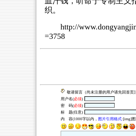
血汗钱，听命于专制主义
织。
http://www.dongyangj
=3758
敬请留言（尚未注册的用户请先回
首页
用户名(
必须
)
密 码(
必须
)
标 题(任意)
内 容(1000字以内，
图片引用格式
:[img]