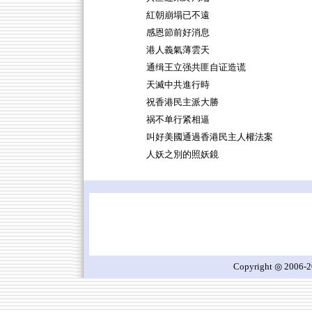
紅朝崩塌已不遠
感恩節前好消息
港人義氣薄雲天
通缉王立强共匪自证造谎
天滅中共進行時
祝香港民主派大勝
祸不单行紧相逼
叫好美國通過香港民主人權法案
人妖之別的照妖鏡
Copyright ◎ 2006