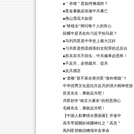
●＂赤佬＂是如何煉成的？
●普金暴败必加速中共暴亡
●燕山雪花大如習
●“铁链女”拷问每个人的良心
段耀中是否在向习近平拍马屁？
●马列共匪是中华史上最大汉奸
●习共匪是拐卖残害妇女犯罪的总后台
●苏东弃共不回头，中共顽孝必恶终！
●不反共，必然縱共、從共
●反共感言
●“老唤”算不算在替共匪“海外维稳”？
中华优秀文化是抗共反共的强大精神资源
苏灵先生，勇敢反共吧！
共匪炒作“南京大屠杀”的邪恶用心
毛峰先生，勇敢反共吧！
【中国人权事情水墨画展】开崔中
高市早苗關於靖國神社之＂高見＂
馬列匪習豬頭糟塌辛亥革命