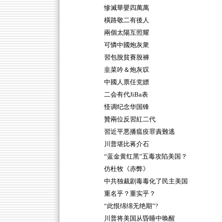
慘滅華嬰四萬萬
橫路敬二有後人
兩個太陽互照耀
可憐中國炮灰衆
習包脫貧賽脫褲
韭菜吟＆炮灰叹
中國人票任党嫖
二会有代JiBa表
怪调纪念华国锋
贊兩位反習紅二代
習近平悪播瘟疫罪責難逃
川普堪比蒋介石
“蓝金黄红黑”五毒攻陷美国？
仿杜牧《赤弊》
中共独裁剧毒毒化了民主美国
重名乎？重实乎？
“此恨绵绵无绝期”?
川普将美国从昏睡中唤醒