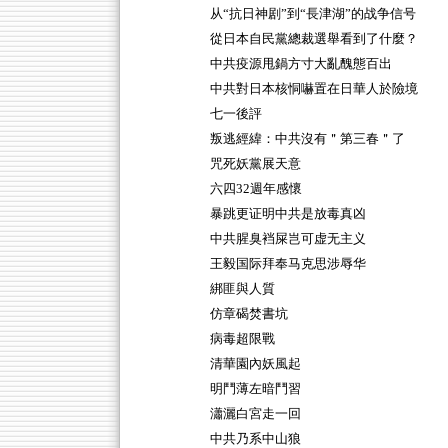
从“抗日神剧”到“長津湖”的战争信号
從日本自民黨總裁選舉看到了什麼？
中共疫源甩鍋方寸大亂醜態百出
中共對日本核恫嚇置在日華人於險境
七一後評
叛逃經緯：中共沒有＂第三春＂了
咒死妖黨展天意
六四32週年感懷
暴跳更证明中共是放毒真凶
中共腥臭裆屎岂可虚无主义
王毅国际拜奉马克思涉辱华
綁匪與人質
仿章碣焚書坑
病毒超限戰
清華園內妖風起
明鬥薄左暗鬥習
瀟灑白宮走一回
中共乃系中山狼