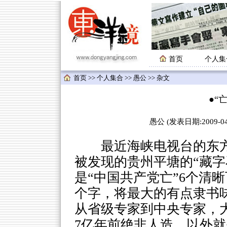
首页
个人集
首页
>>
个人集合
>>
愚公
>> 杂文
●“
愚公 (发表日期:2009-04-
最近海峡电视台的东方揭
被发现的贵州平塘的“藏字
是“中国共产党亡”6个清
个字，将最大的有点隶书味
从省级专家到中央专家，大
7亿年前绝非人造，以外就