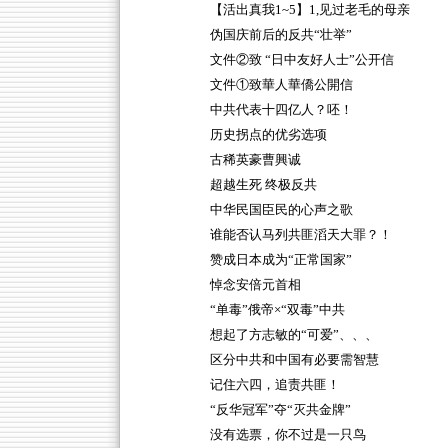
【活出真我1~5】1,见过老毛的母亲
伪国庆前后的反共“壮举”
文件②致 “日中友好人士”公开信
文件①致華人華僑公開信
中共代表十四亿人？呸！
历史拐点的优劣选项
古稀英豪曹興诚
超越生死 终极反共
中华民国臣民的心声之歌
谁能否认马列共匪滔天大罪？！
赞成日本成为“正常国家”
悼念安倍元首相
“单毒”俄帝×“双毒”中共
想起了方志敏的“可爱”、、、
区分中共和中国有必要需智慧
记住六四，追责共匪！
“反华冠军”夺“灭共金牌”
没有选票，你不过是一只鸟