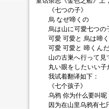
童话杂志《金色之船》上
《七つの子》
烏 なぜ啼くの
烏は山に可愛七つの
可愛 可愛と 烏は啼
可愛 可愛と 啼くん
山の古巣へ行って見
丸い眼をしたいい子
我试着翻译如下：
《七个孩子》
乌鸦 你为什么要叫呢
因为在山里乌鸦有七