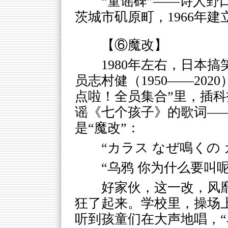
“童谣碑”——诗人野
茨城市矶原町，1966年建
【⑥魔改】
1980年左右，日本搞
员志村健（1950——202
点啦！全员集合”里，插
谣《七个孩子》的歌词—
是“魔改”：
“カラス なぜ鳴くの
“乌鸦 你为什么要叫
好家伙，这一改，风
狂了起来。学校里，操场
听到孩童们在大声地唱，“