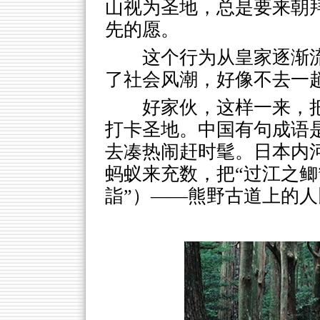
山视为圣地，总是要来朝拜
先的愿。
这个行为从皇家逐渐
了社会风潮，好像不去一
好家伙，这样一来，
打卡圣地。中国有句成语是
去凑热闹赶时髦。日本内
蚂蚁来充数，把“过江之鲫
詣”）——熊野古道上的