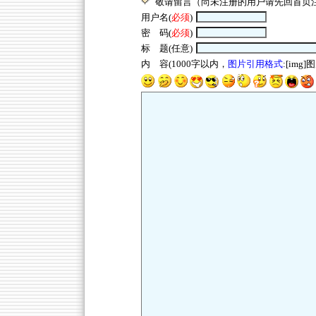
敬请留言（尚未注册的用户请先回
首页
用户名(
必须
)
密 码(
必须
)
标 题(任意)
内 容(1000字以内，
图片引用格式
:[img]