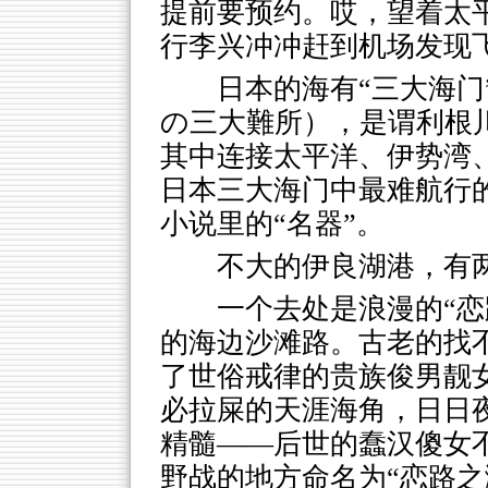
提前要预约。哎，望着太
行李兴冲冲赶到机场发现
日本的海有“三大海门
の三大難所），是谓利根
其中连接太平洋、伊势湾
日本三大海门中最难航行
小说里的“名器”。
不大的伊良湖港，有
一个去处是浪漫的“恋
的海边沙滩路。古老的找
了世俗戒律的贵族俊男靓
必拉屎的天涯海角，日日夜
精髓——后世的蠢汉傻女
野战的地方命名为“恋路之