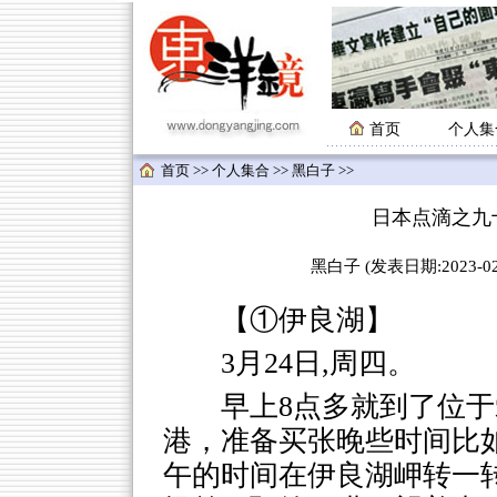
首页
个人集
首页
>>
个人集合
>>
黑白子
>>
日本点滴之九
黑白子 (发表日期:2023-02-
【①伊良湖】
3月24日,周四。
早上8点多就到了位
港，准备买张晚些时间比
午的时间在伊良湖岬转一