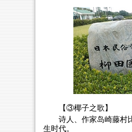
【③椰子之歌】
诗人、作家岛崎藤村
生时代。