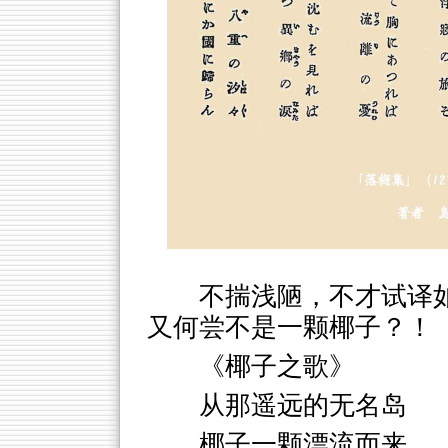
不揣浅陋，不才试译
又何尝不是一颗椰子？！
《椰子之歌》
从那遥远的无名岛
椰子一颗漂流而来