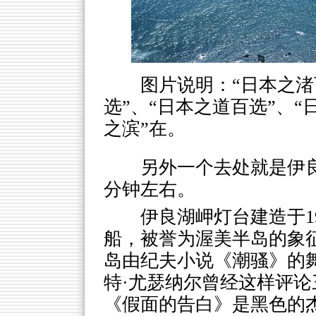
图片说明：“日本之渚
选”、“日本之道百选”、
之滨”在。
另外一个去处就是伊良
分钟左右。
伊良湖岬灯台建造于1
船，被誉为渥美半岛的象征
岛由纪夫小说《潮骚》的
特·尤瑟纳尔曾经这样评论
《假面的告白》是黑色的