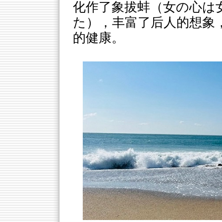
化作了象拔蚌（女の心は
た），丰富了后人的想象
的健康。