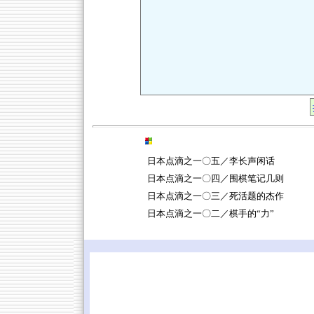
日本点滴之一〇五／李长声闲话
日本点滴之一〇四／围棋笔记几则
日本点滴之一〇三／死活题的杰作
日本点滴之一〇二／棋手的“力”