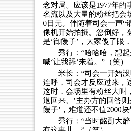
念对局。应该是1977年
名流以及大量的粉丝把会场
0日元。伴随着司会一声“
像机开始拍摄。您倒好，
是‘御饅子’，大家傻了眼
秀行：“哈哈哈，想
喊‘让我舔’来着。”（笑）
米长：“司会一开始
连呼，司会才反应过来，
这时，会场里有粉丝大叫，
退回来。’主办方的回答则
饅子’，难道还不值2000
秀行：“当时酩酊大
有这事儿。”（笑）