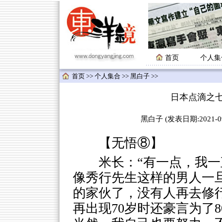
首页
个人集
首页
>>
个人集合
>>
黑白子
>>
日本点滴之
黑白子 (发表日期:2021-09-
【无悟⑧】
米长：“有一点，我
像秀行先生这样的男人一
的家伙了，没有人再去修
再出现70岁时还豪言为了