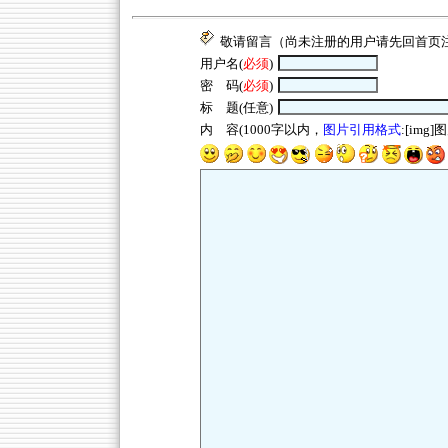
敬请留言（尚未注册的用户请先回
首页
用户名(
必须
)
密 码(
必须
)
标 题(任意)
内 容(1000字以内，
图片引用格式
:[img]