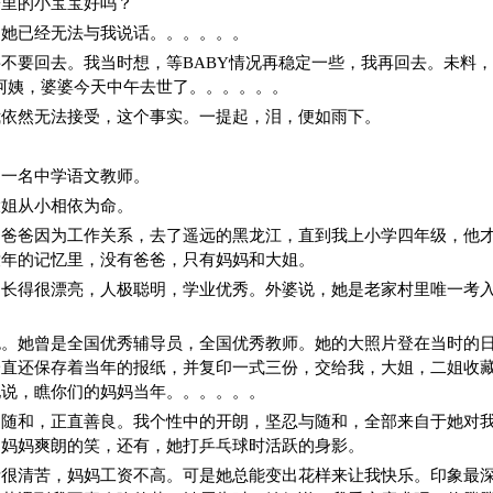
子里的小宝宝好吗？
，她已经无法与我说话。。。。。。
不要回去。我当时想，等BABY情况再稳定一些，我再回去。未料
L:阿姨，婆婆今天中午去世了。。。。。。
我依然无法接受，这个事实。一提起，泪，便如雨下。
是一名中学语文教师。
大姐从小相依为命。
，爸爸因为工作关系，去了遥远的黑龙江，直到我上小学四年级，他
童年的记忆里，没有爸爸，只有妈妈和大姐。
，长得很漂亮，人极聪明，学业优秀。外婆说，她是老家村里唯一考
色。她曾是全国优秀辅导员，全国优秀教师。她的大照片登在当时的
一直还保存着当年的报纸，并复印一式三份，交给我，大姐，二姐收
地说，瞧你们的妈妈当年。。。。。。
朗随和，正直善良。我个性中的开朗，坚忍与随和，全部来自于她对
是妈妈爽朗的笑，还有，她打乒乓球时活跃的身影。
活很清苦，妈妈工资不高。可是她总能变出花样来让我快乐。印象最