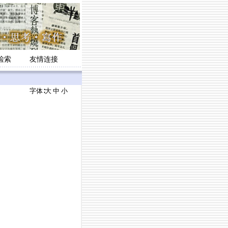
检索
友情连接
字体∶
大
中
小