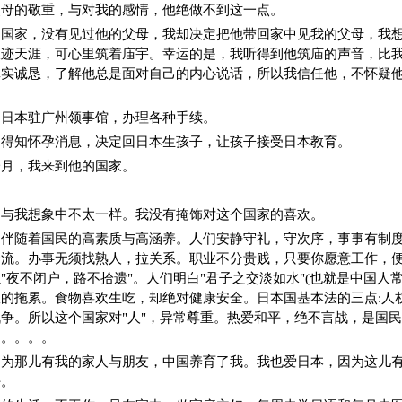
父母的敬重，与对我的感情，他绝做不到这一点。
的国家，没有见过他的父母，我却决定把他带回家中见我的父母，我
浪迹天涯，可心里筑着庙宇。幸运的是，我听得到他筑庙的声音，比
真实诚恳，了解他总是面对自己的内心说话，所以我信任他，不怀疑
到日本驻广州领事馆，办理各种手续。
们得知怀孕消息，决定回日本生孩子，让孩子接受日本教育。
一月，我来到他的国家。
，与我想象中不太一样。我没有掩饰对这个国家的喜欢。
，伴随着国民的高素质与高涵养。人们安静守礼，守次序，事事有制
一流。办事无须找熟人，拉关系。职业不分贵贱，只要你愿意工作，
"夜不闭户，路不拾遗"。人们明白"君子之交淡如水"(也就是中国人
的拖累。食物喜欢生吃，却绝对健康安全。日本国基本法的三点:人
争。所以这个国家对"人"，异常尊重。热爱和平，绝不言战，是国
。。。。。
因为那儿有我的家人与朋友，中国养育了我。我也爱日本，因为这儿
好。