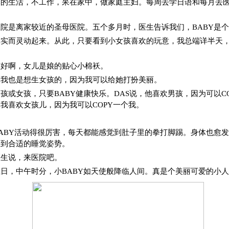
本的生活，不工作，呆在家中，做家庭主妇。每周去学日语和每月去
院是离家较近的圣母医院。五个多月时，医生告诉我们，BABY是
真实而灵动起来。从此，只要看到小女孩喜欢的玩意，我总端详半天
孩好啊，女儿是娘的贴心小棉袄。
，我也是想生女孩的，因为我可以给她打扮美丽。
孩或女孩，只要BABY健康快乐。DAS说，他喜欢男孩，因为可以C
我喜欢女孩儿，因为我可以COPY一个我。
ABY活动得很厉害，每天都能感觉到肚子里的拳打脚踢。身体也愈
不到合适的睡觉姿势。
医生说，来医院吧。
日，中午时分，小BABY如天使般降临人间。真是个美丽可爱的小