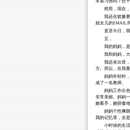
本菜习惯吗？肚
然而，现在
我还在犹豫要
姐女儿的EMAI
直至今日，
五，
我的妈妈，
我和妈妈，
我还未出世
方。所以，在我
妈妈年轻时
成了一名教师。
妈妈工作出
非常美丽。妈妈
她看齐，她骄傲
妈妈个性爽
我的记忆里，全
小时候的生