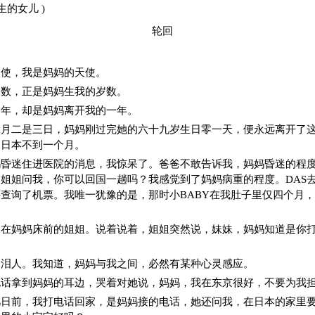
生的女儿 )
轮回
天使，我是妈妈的天使。
岁数，正是妈妈生我的岁数。
今年，却是妈妈离开我的一年。
二月二是三日，妈妈刚过完她的六十九岁生日零一天，便永远离开了
到日本不到一个月。
妈昏迷住进医院的消息，我惊呆了。爸爸不敢告诉我，妈妈昏迷的程
姐姐问我，你可以回国一趟吗？我感觉到了妈妈病重的程度。DAS
查询了机票。我唯一犹豫的是，那时小BABY在我肚子里仅四个月
护在妈妈床前的姐姐。说着说着，姐姐突然说，妹妹，妈妈知道是你
了泪人。我知道，妈妈与我之间，必然有某种心灵感应。
电话拿到妈妈的耳边，哭着对她说，妈妈，我在东京很好，不要为我
几日前，我打电话回家，是妈妈接的电话，她还问我，在日本的家里