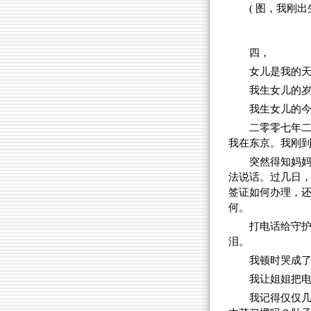
( 图，我刚出
四，
女儿是我的
我生女儿的
我生女儿的
二零零七年
我在东京。我刚
突然得知妈
法说话。过几日，
签证如何办理，还
何。
打电话给守
泪。
我顿时哭成
我让姐姐把
我记得仅仅