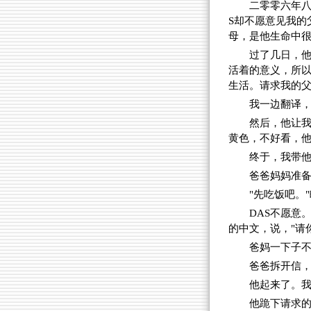
二零零六年八
S却不愿意见我的
母，是他生命中
过了几日，
活着的意义，所
生活。请求我的
我一边翻译
然后，他让
黄色，不好看，
终于，我带
爸爸妈妈准
"先吃饭吧。
DAS不愿意
的中文，说，"请
爸妈一下子不
爸爸拆开信，
他起来了。
他跪下请求