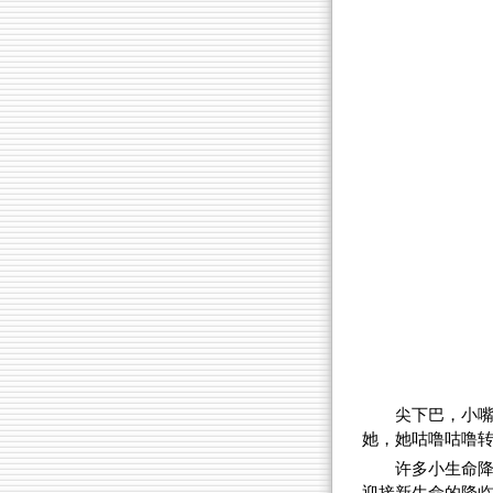
尖下巴，小嘴
她，她咕噜咕噜转动着
许多小生命