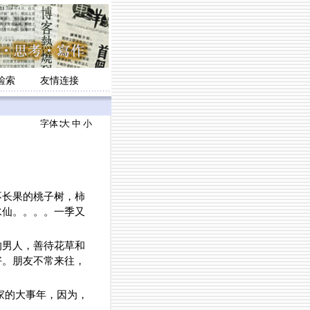
检索
友情连接
字体∶
大
中
小
长果的桃子树，柿
水仙。。。。一季又
的男人，善待花草和
好。朋友不常来往，
我家的大事年，因为，