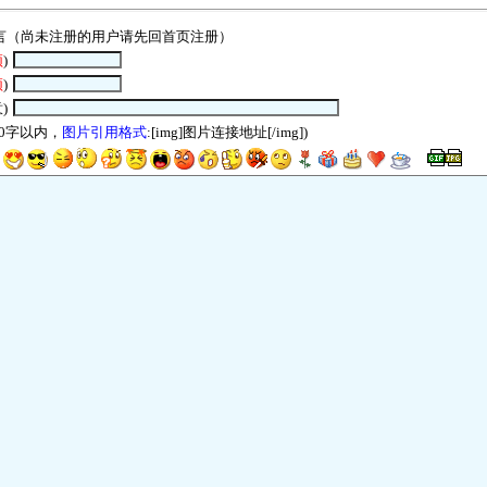
言（尚未注册的用户请先回
首页
注册）
须
)
须
)
)
00字以内，
图片引用格式
:[img]图片连接地址[/img])