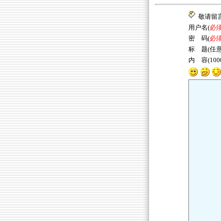
敬请留
用户名(
必
密 码(
必
标 题(任意
内 容(10