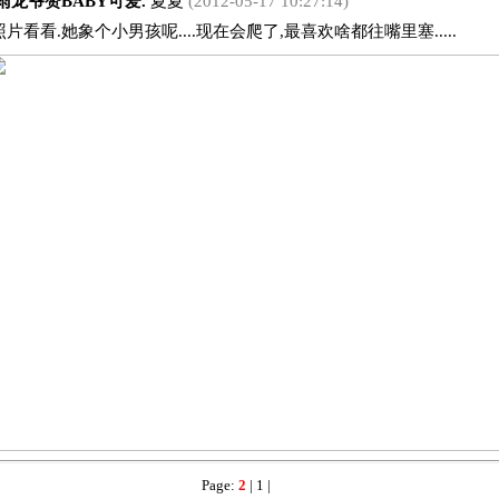
龙爷赞BABY可爱.
夏夏
(2012-05-17 10:27:14)
看.她象个小男孩呢....现在会爬了,最喜欢啥都往嘴里塞.....
Page:
2
|
1
|