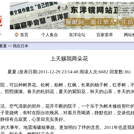
首页
个人集合
东洋论坛
百家荟萃
网站
夏夏
>> 我在日本
上天赐我两朵花
夏夏 (发表日期:2011-12-29 23:54:48 阅读人次:6682 回复数:36)
可以种树养花。松树，柏树，红枫，长果的柚子树，红枣树，不
。。熙熙攘攘。春天的杜鹃花，夏天的紫阳花，秋天的山茶，冬天的
生活。空气清新的郊外，花开不断的院子，一个乐于为树木修枝剪叶
院子里烧烤，有时在阳台吹晚风，对着月亮喝酒，静默也好，交谈也
安静得有点寂寞，心里却充实美好。
日本的大事年。地震海啸核事故。更加明白了绊的含意。2011年也是