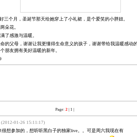
刚好三个月，圣诞节那天给她穿上了小礼裙，是个爱笑的小胖妞。
的两朵花。
充满了感激与温暖。
命的父母，谢谢让我更懂得生命意义的孩子，谢谢带给我温暖感动的每
一个朋友拥有美好温暖的新年。
9
Page:
2
|
1
|
(2012-01-26 15:11:17)
想参加的，想听听黑白子的独家live。。可是周六我现在有