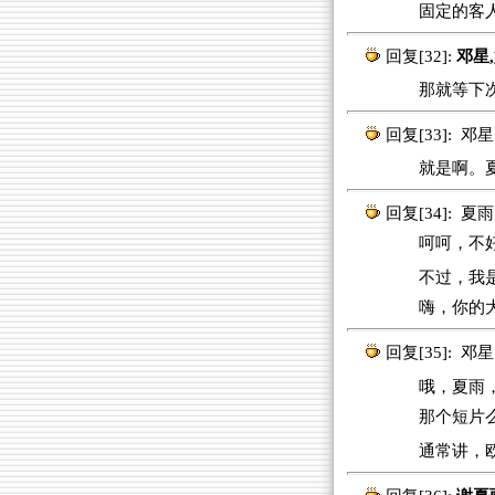
固定的客
回复[32]:
邓星,
那就等下次再
回复[33]:
邓星
就是啊。夏
回复[34]:
夏雨
呵呵，不好意
不过，我
嗨，你的
回复[35]:
邓星
哦，夏雨，不
那个短片
通常讲，