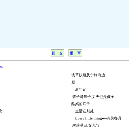
本
浅草妖姬及宁静海边
夏
新年记
孩子是孩子,丈夫也是孩子
酷妈的底子
命
生活在别处
Every little thing----有关餐具
琳琅满目,女儿节