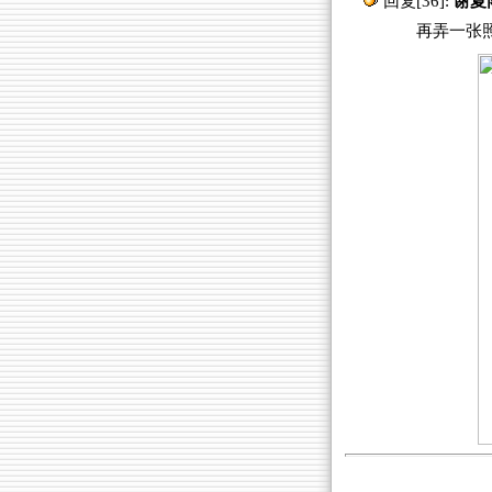
回复[36]:
谢夏雨
再弄一张照片看