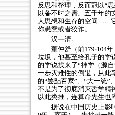
反思和整理，反而冠以“思
以备不时之需。五千年的
人思想和生存的空间……
你愚蠢或者狡诈。
汉—清。
董仲舒（前179-10
垃圾，他甚至给孔子的学
的学说找来了“神学（源自
一步灾难性的倒退，从此
的“罢黜百家”、“大一统”
不是为了彻底消灭哲学精神
以此类推，连算命先生也
据说在中国历史上影响力
0年，南宋）。先抄录一段