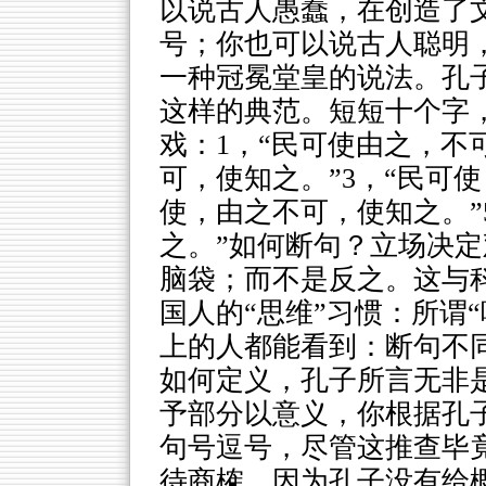
以说古人愚蠢，在创造了
号；你也可以说古人聪明
一种冠冕堂皇的说法。孔子
这样的典范。短短十个字
戏：1，“民可使由之，不
可，使知之。”3，“民可
使，由之不可，使知之。”
之。”如何断句？立场决
脑袋；而不是反之。这与
国人的“思维”习惯：所谓
上的人都能看到：断句不同
如何定义，孔子所言无非
予部分以意义，你根据孔子
句号逗号，尽管这推查毕
待商榷。因为孔子没有给