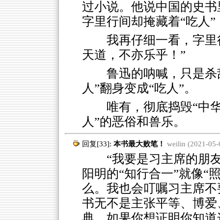
过小说。他说中国的史书
字里行间却掩藏着“吃人”
我再仔细一看，字里
天道，不亦乐乎！”
鲁迅的呐喊，只是杀
人”翻身变成“吃人”。
唯有，彻底捣毁“中
人”的恶俗和兽乐。
回复[33]:
本书最大败笔！
weilin (2021-05-
“我要是习主席的朋友
阳明的“知行合一”就像“
么。我也会叮嘱习主席不
书无不是主张平等、博爱
典，如果你想证明你知道