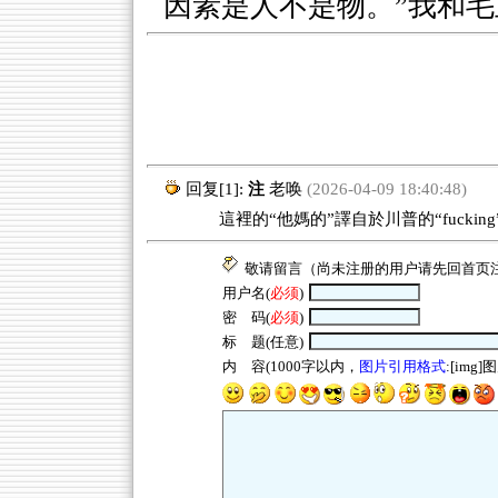
因素是人不是物。”我和
回复[1]:
注
老唤
(2026-04-09 18:40:48)
這裡的“他媽的”譯自於川普的“fucking
敬请留言（尚未注册的用户请先回
首页
用户名(
必须
)
密 码(
必须
)
标 题(任意)
内 容(1000字以内，
图片引用格式
:[img]