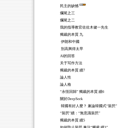
民主的缺憾
爛尾之三
爛尾之二
我的指導教官佐佐木健一先生
獨裁的本質 九
伊朗和中國
別高興得太早
AI的回答
关于写作方法
獨裁的本質 續7
論人性
論人格
“永恆回歸” 獨裁的本質 續6
關於DeepSeek
韓國有好人麼？ 兼論韓國式“裝屄”
“裝屄”續：“無意識裝屄”
獨裁的本質 續5
如何防止裝屄 兼注“獨裁 續3”