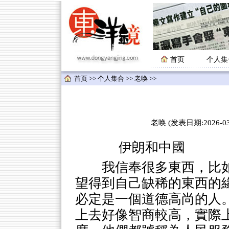
首页
个人集
首页
>>
个人集合
>>
老唤
>>
老唤 (发表日期:2026-03-
伊朗和中國
我信奉很多東西，比
望得到自己缺稀的東西的
必定是一個道德高尚的人
上去好像智商較高，實際