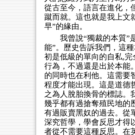
從古至今，語言在進化，
蹴而就。這也就是我上文
早”的緣由。
我曾說“獨裁的本質”
能”。歷史告訴我們，這
初是低級的單向的自私,
行為，不過還是出於本能
的同時也在利他。這需要
程度才能出現。這是道德
之為人脫胎換骨的標誌。
幾乎都有過搶奪殖民地的
有過販賣黑奴的過去。從
深究哲學，學會反思才得
者從不需要這種反思。在