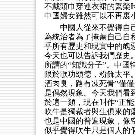
不戴頭巾穿連衣裙的繁榮
中國婦女雖然可以不再裹
中國人從來不覺得自
為統治者為了掩蓋自己自
乎所有歷史和現實中的醜
今天也可以告訴我們歷史
所謂的“知識分子”。中國
限於歌功頌德，粉飾太平。
酒肉臭，路有凍死骨”僅
是偶然現象。今天我們看
於這一類，現在叫作“正能
吹牛是獨裁者與生俱來的
也是中國的普遍現象，像
似乎覺得吹牛只是個人的個