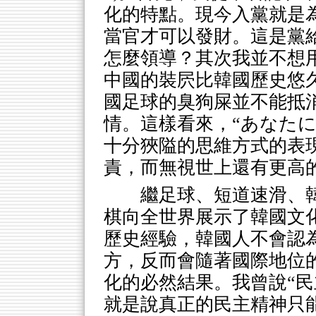
化的特點。現今入黨就是
當官才可以發財。這是黨
怎麼領導？其次我並不想
中國的裝屄比韓國歷史悠
國足球的臭狗屎並不能抵
情。這樣看來，“あなた
十分狹隘的思維方式的表
責，而無視世上還有更高
繼足球、短道速滑、
棋向全世界展示了韓國文
歷史經驗，韓國人不會認
方，反而會隨著國際地位
化的必然結果。我曾說“民主不是
就是說真正的民主精神只