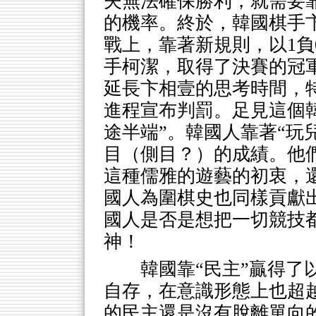
夫無法確保勝利，就需要
的機率。終於，韓國棋手
戰上，靠著新規則，以1負
手柯潔，取得了決賽的冠
延長卞相壹的思考時間，
進程宣布判罰。足見這個韓
途半端”。韓國人靠著“玩
目（側目？）的成績。他
這種儒雅的遊藝的初衷，
國人為圍棋史也同樣貢獻
國人是否是想把一切競技
神！
韓國靠“民主”贏得了
自存，在意識形態上也超
的民主還是沒有脫離單向