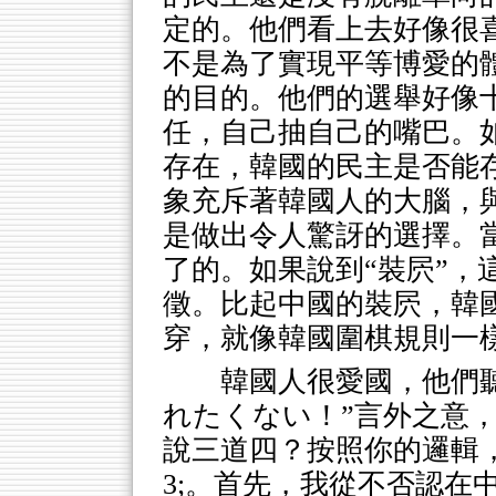
定的。他們看上去好像很喜
不是為了實現平等博愛的
的目的。他們的選舉好像
任，自己抽自己的嘴巴。
存在，韓國的民主是否能
象充斥著韓國人的大腦，
是做出令人驚訝的選擇。
了的。如果說到“裝屄”，
徵。比起中國的裝屄，韓
穿，就像韓國圍棋規則一樣
韓國人很愛國，他們
れたくない！”言外之意
說三道四？按照你的邏輯，中國
3;。首先，我從不否認在