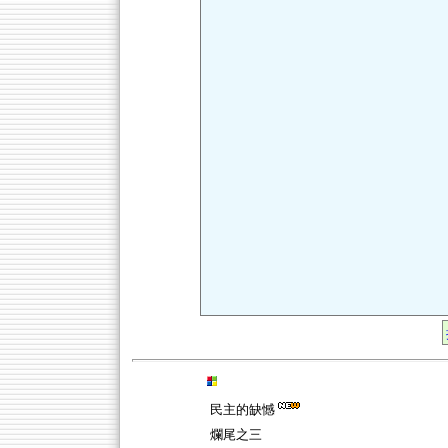
民主的缺憾
爛尾之三