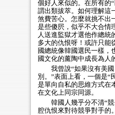
個好人來似的。在所有的“
謂出類拔萃。如何理解這
煞費苦心。怎麼就挑不出
是些傻屄，似乎不大合情
人送進監獄才選他作總統
多大的仇恨呀！或許只能
國總統像韓國選民一樣，
國文化的薰陶中成長為人
我曾說“如果沒有美
別。”表面上看，一個是“
是單向自私的思維方式在
在文化上同宗同源。
韓國人幾乎分不清“競
腔仇恨來對待競爭對手的