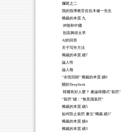
爛尾之二
我的指導教官佐佐木健一先生
獨裁的本質 九
伊朗和中國
別高興得太早
AI的回答
关于写作方法
獨裁的本質 續7
論人性
論人格
“永恆回歸” 獨裁的本質 續6
關於DeepSeek
韓國有好人麼？ 兼論韓國式“裝屄”
“裝屄”續：“無意識裝屄”
獨裁的本質 續5
如何防止裝屄 兼注“獨裁 續3”
獨裁的本質 續4
獨裁的本質 續3