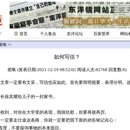
首页
个人集合
东洋论坛
百家荟萃
网站
老唤
>>
如何写信？
老唤 (发表日期:2021-12-19 08:52:02 阅读人次:82768 回复数:0)
章一定要有文采，写信也应如此。首先要简明扼要，条理分明。这
厅长徐其耀给儿子的一封家书」
已收到，对你在大学里的表现，我很欣慰，你要再接再厉。
了一定要走仕途这条路，你就一定要把我下面的劝告铭记在心：
真理，不要探询事物的本来面目。