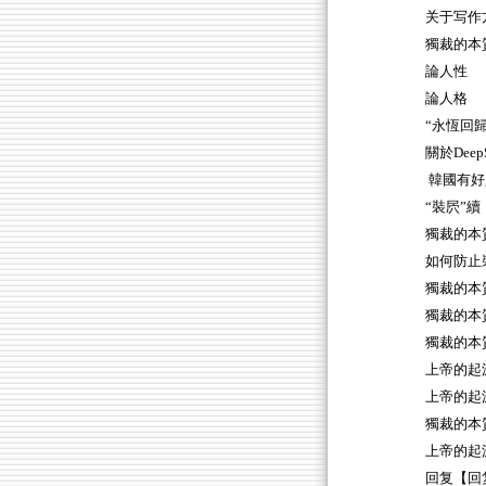
关于写作
獨裁的本質
論人性
論人格
“永恆回歸
關於DeepS
韓國有好
“裝屄”續
獨裁的本質
如何防止裝
獨裁的本質
獨裁的本質
獨裁的本質
上帝的起源
上帝的起源
獨裁的本
上帝的起源
回复【回