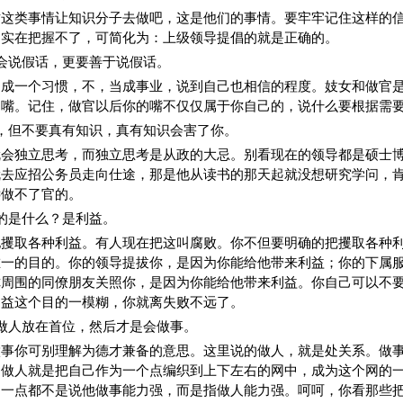
这这类事情让知识分子去做吧，这是他们的事情。要牢牢记住这样的
。实在把握不了，可简化为：上级领导提倡的就是正确的。
会说假话，更要善于说假话。
当成一个习惯，不，当成事业，说到自己也相信的程度。妓女和做官
是嘴。记住，做官以后你的嘴不仅仅属于你自己的，说什么要根据需
，但不要真有知识，真有知识会害了你。
就会独立思考，而独立思考是从政的大忌。别看现在的领导都是硕士
就去应招公务员走向仕途，那是他从读书的那天起就没想研究学问，
远做不了官的。
的是什么？是利益。
地攫取各种利益。有人现在把这叫腐败。你不但要明确的把攫取各种
唯一的目的。你的领导提拔你，是因为你能给他带来利益；你的下属
你周围的同僚朋友关照你，是因为你能给他带来利益。你自己可以不
利益这个目的一模糊，你就离失败不远了。
做人放在首位，然后才是会做事。
做事你可别理解为德才兼备的意思。这里说的做人，就是处关系。做
。做人就是把自己作为一个点编织到上下左右的网中，成为这个网的
，一点都不是说他做事能力强，而是指做人能力强。呵呵，你看那些