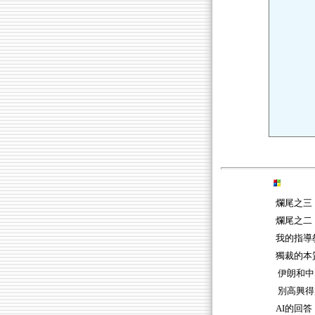
爛尾之三
爛尾之二
我的指導
獨裁的本
伊朗和中
別高興得
AI的回答