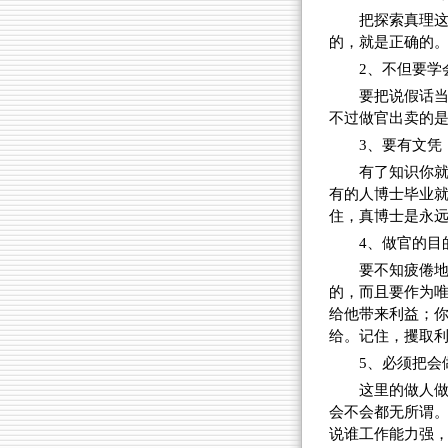
把探索真理
的，就是正确的
2、不但要学
要把说假话
不过做官出卖的
3、要有文凭
有了知识你
有的人博士毕业
住，真博士是永
4、做官的目
要不知疲倦
的，而且要作为
给他带来利益；
给。记住，攫取
5、必须把会
这里的做人
会不会都无所谓
说谁工作能力强