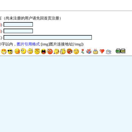
言（尚未注册的用户请先回
首页
注册）
须
)
须
)
)
00字以内，
图片引用格式
:[img]图片连接地址[/img])