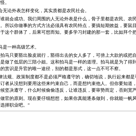
才怪。
会无论外表怎样变化，其实质都是农民社会。
民谁就会成功。我们周围的人无论外表是什么，骨子里都是农民。农
益。所以你做事的方式方法必须具有农民特点，要搞短期效益，要鼠
属于这个群体了，后果可想而知。要多学习封建的那一套，比如拜个
马是一种高级艺术。
为拍马只要豁出脸皮就行，豁得出去的女人多了，可傍上大款的或把
还是做了低层的三陪小姐。这和拍马是一样的道理。拍马就是为了得
级的赏识是升官的唯一途径，别的都是形式，这一点不可不察。
律法规、政策制度都不是必须严格遵守的，确切地说，执行起来都是
制订者从没想到要用这些来约束自己，而是想约束他人。但你要知道
时候坚决遵守，什么时候偷偷违反，让谁违反，要审势而定，否则宽
是做官的原则。现在要仔细想想，如果你真能逐条做到，你就能一帆
选择职业吧。”