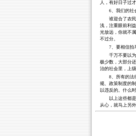
人，有好日子过
6、我们的社
谁迎合了农
浅，注重眼前利
光放远，你就不
不过分。
7、要相信拍
千万不要以
极少数，大部分
治的社会里，上
8、所有的法
规、政策制度的
以违反的。什么
以上这些都
从心，就马上另外