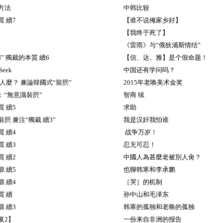
方法
中韩比较
 續7
【谁不说俺家乡好】
【我终于死了】
《雷雨》与“俄狄浦斯情结”
” 獨裁的本質 續6
【信、达、雅】是个假命题！
eek
中国还有学问吗？
人麼？ 兼論韓國式“裝屄”
2015年老唤美术金奖
：“無意識裝屄”
智商 续
 續5
求助
屄 兼注“獨裁 續3”
我是汉奸我怕谁
 續4
战争万岁！
 續3
忍无可忍！
 續2
中國人為甚麼老被別人肏？
 續5
也聊韩寒和李承鹏
 續4
［哭］的机制
質 續
孙中山和毛泽东
 續3
韩寒的孤独和老唤的孤独
复2】
一份来自非洲的报告