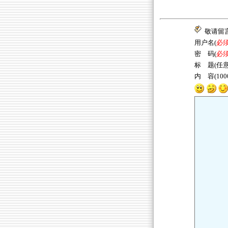
敬请留
用户名(
必
密 码(
必
标 题(任意
内 容(10