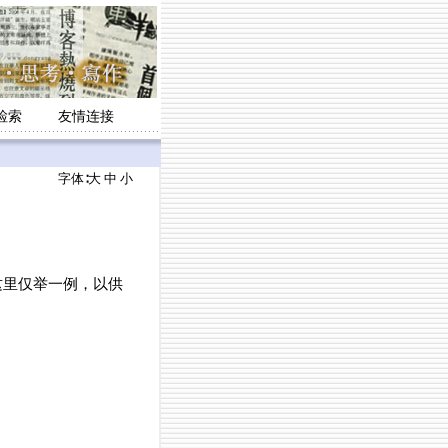
检索
友情连接
字体∶
大
中
小
里仅举一例，以供