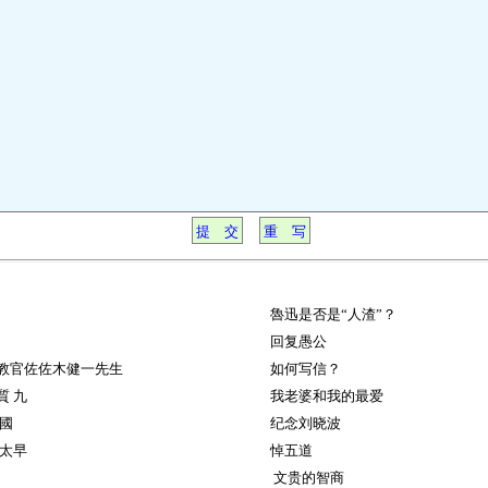
魯迅是否是“人渣”？
回复愚公
教官佐佐木健一先生
如何写信？
質 九
我老婆和我的最爱
國
纪念刘晓波
太早
悼五道
文贵的智商