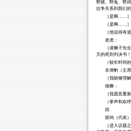
野猪、野兔、野
抗争关系到我们
［是啊……
［是啊……
［他说得有
老虎：
［请狮子先
天的死刑判决书
（较长时间
非洲豹（主
［我能够理
雄狮：
［我愿意重
（掌声和欢
四
斑鸠（代表
［进入议题