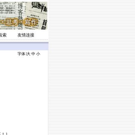
检索
友情连接
字体∶
大
中
小
幕！］