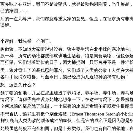
井离乡呢？在亚洲，我们不是被猎杀，就是被动物园圈养，当作展品
自己的家园……
最后的一点儿尊严，我们愿意尊重大家的意见。但是，在征求所有非
个误解。
这个误解，我先举一个例子。
物叫做狼，不知道大家听说过没有。狼主要生活在北半球的寒冷地带
草原一样，所有的动物都按部就班地生活着。狼是肉食动物，但也像
存而狩猎。它们过着勤俭的日子，因为捕捉到一只野兔并不是一件轻
人类，狼才背上了凶暴残忍的罪名。它们成了人类的公敌！人类在大
了各种手段捕杀狼群。时至今日，狼已经成为几近绝种的稀有动物！
一想，这是为什么？
占领了狼的领地，并且在那里建造了养鸡场、养羊场、养牛场、养马
种情况下，请狮子先生设身处地地想像一下，在这种情况下，如果狮
况？何况狼的屠杀除了仇恨，一个重要的原因是希望羊群或者牛群能
认，狼群里有极个别像洛波（Ernest Thompson Seton的小说Lobo,the
）那样彻底与人类为敌的嗜杀成性的家伙，但是它的成名正是因为那是
的处境虽然与狼不完全相同，但是十分类似。我们也有自己的领地，