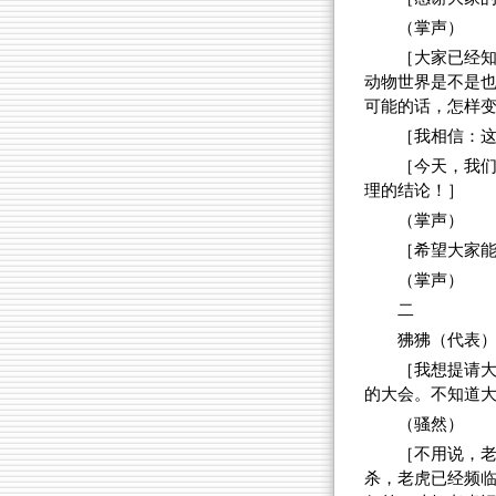
（掌声）
［大家已经
动物世界是不是
可能的话，怎样
［我相信：
［今天，我
理的结论！］
（掌声）
［希望大家
（掌声）
二
狒狒（代表
［我想提请
的大会。不知道
（骚然）
［不用说，
杀，老虎已经频