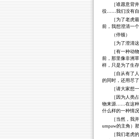
［谁愿意背
役……我们没有
［为了老虎
前，我想澄清一
（停顿）
［为了澄清
［有一种动
前，那里像非洲
样，只是为了生
［自从有了
的同时，还用尽
［请大家想
［因为人类
物来源……在这
什么样的一种情
［当然，我并不想否
umpaw的主角
［我们老虎