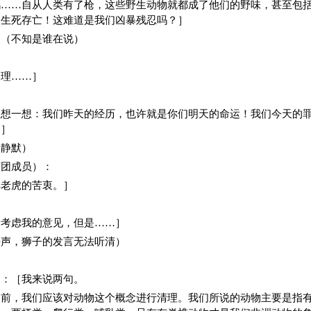
鸡……自从人类有了枪，这些野生动物就都成了他们的野味，甚至包
的生死存亡！这难道是我们凶暴残忍吗？］
］（不知是谁在说）
］
道理……］
生想一想：我们昨天的经历，也许就是你们明天的命运！我们今天的
！］
的静默）
席团成员）：
解老虎的苦衷。］
新考虑我的意见，但是……］
呼声，狮子的发言无法听清）
）：［我来说两句。
之前，我们应该对动物这个概念进行清理。我们所说的动物主要是指