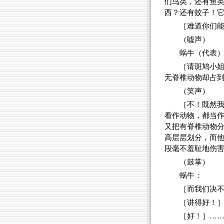
们鸟类，还有鱼
西？还有蚊子！
［难道你们
（嘘声）
蜗牛（代表
［请斑鸠小
无脊椎动物却占
（笑声）
［不！既然
看作动物，都当
又把有脊椎动物
高层层划分，而
段毫不羞耻地伤
（鼓掌）
蜗牛：
［而我们决
［讲得好！
［好！］…