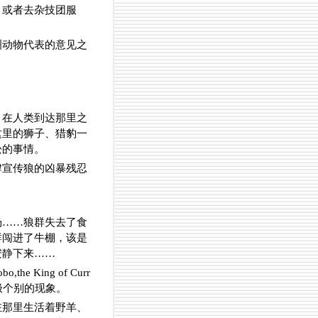
，或者去杂技团服
洲动物代表的意见之
。在人类到达那里之
这里的狮子、猎豹一
松的事情。
肆宣传狼的凶暴残忍
场……狼群失去了食
群闯进了牛棚，该是
安静下来……
 King of Curr
极个别的现象。
在那里生活着野羊、