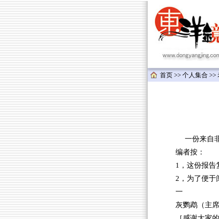
首页
>>
个人集合
>>
一份来自非
编者按：
1，这份报告
2，为了便于
一
灰鹦鹉（主
［感谢大家