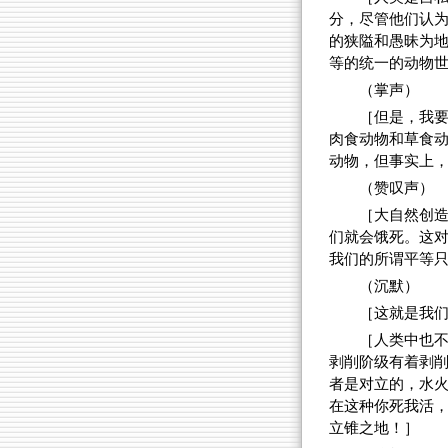
分，尽管他们认
的狭隘和愚昧为
等的统一的动物
（掌声）
［但是，我
肉食动物和草食
动物，但事实上
（赞叹声）
［大自然创
们就会饿死。这
我们的所谓平等
（沉默）
［这就是我
［人类中也
剥削阶级有着剥
者是对立的，水
在这种你死我活
立锥之地！］