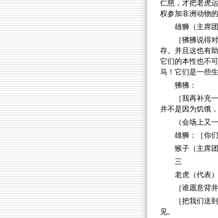
仁慈，才把老虎
权参加非洲动物
雄狮（主席
［狒狒说得
存。并且这也有
它们的本性也不
马！它们是一些
狒狒：
［我再补充
并不是因为饥饿
（会场上又
雄狮：［你
猴子（主席
三
老虎（代表
［谁愿意背
［把我们送
见。