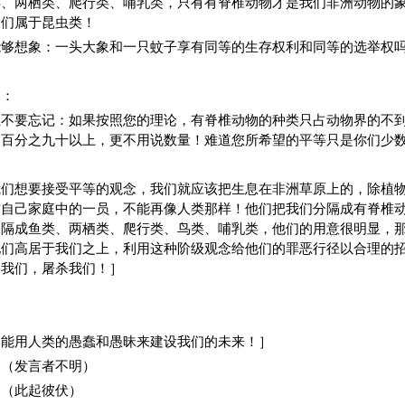
类、两栖类、爬行类、哺乳类，只有有脊椎动物才是我们非洲动物的
它们属于昆虫类！
能够想象：一头大象和一只蚊子享有同等的生存权利和同等的选举权
）：
姐不要忘记：如果按照您的理论，有脊椎动物的种类只占动物界的不
到百分之九十以上，更不用说数量！难道您所希望的平等只是你们少
我们想要接受平等的观念，我们就应该把生息在非洲草原上的，除植
作自己家庭中的一员，不能再像人类那样！他们把我们分隔成有脊椎
分隔成鱼类、两栖类、爬行类、鸟类、哺乳类，他们的用意很明显，
他们高居于我们之上，利用这种阶级观念给他们的罪恶行径以合理的
害我们，屠杀我们！］
不能用人类的愚蠢和愚昧来建设我们的未来！］
］（发言者不明）
…（此起彼伏）