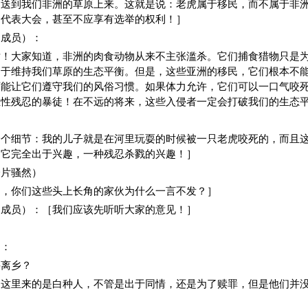
运送到我们非洲的草原上来。这就是说：老虎属于移民，而不属于非
的代表大会，甚至不应享有选举的权利！］
团成员）：
对！大家知道，非洲的肉食动物从来不主张滥杀。它们捕食猎物只是
助于维持我们草原的生态平衡。但是，这些亚洲的移民，它们根本不
可能让它们遵守我们的风俗习惯。如果体力允许，它们可以一口气咬
生性残忍的暴徒！在不远的将来，这些入侵者一定会打破我们的生态
一个细节：我的儿子就是在河里玩耍的时候被一只老虎咬死的，而且
，它完全出于兴趣，一种残忍杀戮的兴趣！］
一片骚然）
们，你们这些头上长角的家伙为什么一言不发？］
团成员）：［我们应该先听听大家的意见！］
）：
井离乡？
到这里来的是白种人，不管是出于同情，还是为了赎罪，但是他们并