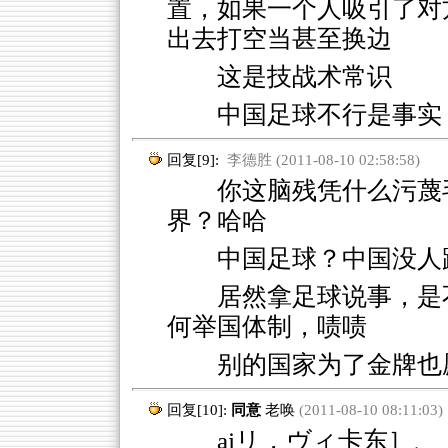
置，如果一个人吸引了对
出去打空当甚至换边
这是技战术常识
中国足球不行是事实
回复[9]:
李德胜 (2011-08-10 02:58:58)
你这脑残凭什么污蔑毛
界？哈哈
中国足球？中国没人
居然拿足球说事，是
何举国体制，啧啧
别的国家为了金牌也
回复[10]:
同意
老唤
(2011-08-10 08:11:03)
ajリ，ヴィ卡东］、［h