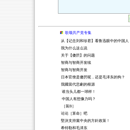
歌颂共产党专集
从【记念刘和珍君】看鲁迅眼中的中国人
我为什么这么说
关于【傻屄】的问题
智商与智商开发续
智商与智商开发
日本官僚是傻屄呢，还是毛泽东的狗？
我國當代悲劇的根源
谁当头儿都一球样！
中国人有想像力吗？
［装B］
论论［算命］吧
堅決支持黨中央的方針政策！
希特勒和毛泽东