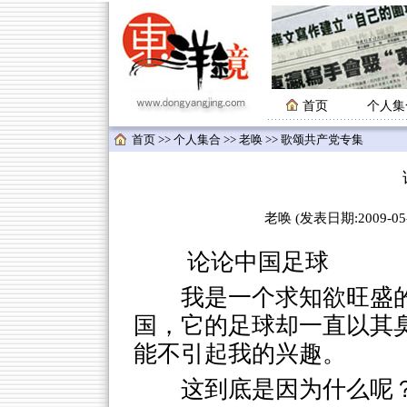
首页
个人集
首页
>>
个人集合
>>
老唤
>> 歌颂共产党专集
老唤 (发表日期:2009-05-
论论中国足球
我是一个求知欲旺盛
国，它的足球却一直以其
能不引起我的兴趣。
这到底是因为什么呢