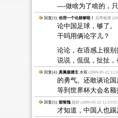
----做啥为了啥的
回复[3]:
你用一个论就够啦！
自带板凳 (2009
论中国足球，够了。
干吗用俩论字儿？
论论，在语感上很别
说说，侃侃，扯扯，
回复[4]:
真佩服搂主
水双
(2009-05-22 11:3
的勇气。还敢谈论国足
等到世界杯大会名额
回复[5]:
挺惭愧
挺好 (2009-05-22 12:15:51
才知道，中国人也踢足球