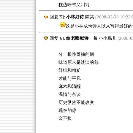
枕边呼爷又叫翁
回复[5]:
小林好诗
陈某
(2008-02-28 10:22:
这是小林成为诗人以来写得最好的
回复[6]:
给老唤献诗一首
小小鸟儿
(2008-02
分一根唤哥抽的烟
味道原来是淡淡的怨
纤细和粗犷
才能与平凡
麻木和清醒
温情与杂谈
历史纵然不能改变
现在的你
金不换