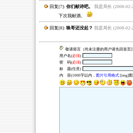
回复[7]:
你们献诗吧。
我是局长 (2008-02-28
下次我献酒。
回复[8]:
唤哥还没起？
我是局长 (2008-02-28
敬请留言（尚未注册的用户请先回
首页
用户名(
必须
)
密 码(
必须
)
标 题(任意)
内 容(1000字以内，
图片引用格式
:[img]