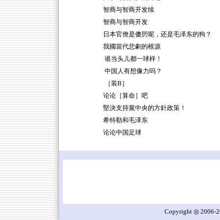
智商与智商开发续
智商与智商开发
日本官僚是傻屄呢，还是毛泽东的狗？
我國當代悲劇的根源
谁当头儿都一球样！
中国人有想像力吗？
［装B］
论论［算命］吧
堅決支持黨中央的方針政策！
希特勒和毛泽东
论论中国足球
Copyright ◎ 2006