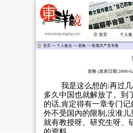
首页
个人集
首页
>>
个人集合
>>
老唤
>> 歌颂共产党专集
老唤 (发表日期:2008-02-
我是这么想的:再过几年
多久中国也就解放了。到
的话,肯定得有一章专门
外不受国内的限制,没准
就有教授呀、研究生呀、
的资料。