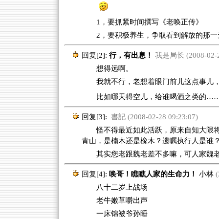
1，要抓紧时间撰写《老唤正传》
2，要积极养生，争取看到解放的那一
回复[2]:
行，有出息！
我是局长 (2008-02-28
想得远啊。
我就不行，老想着眼门前儿这点事儿
比如哪天得空儿，给谁喝酒之类的…
回复[3]:
書記 (2008-02-28 09:23:07)
怪不得最近如此活跃，原来自知大限将
青山，是楠木还是橡木？遗嘱执行人是谁
其实您老跟魏老差不多嘛，可人家魏老
回复[4]:
唤哥！瞧瞧人家的生命力！
小林
(
八十二岁上战场
老牛嫩草嚼出声
一床锦被爷孙睡