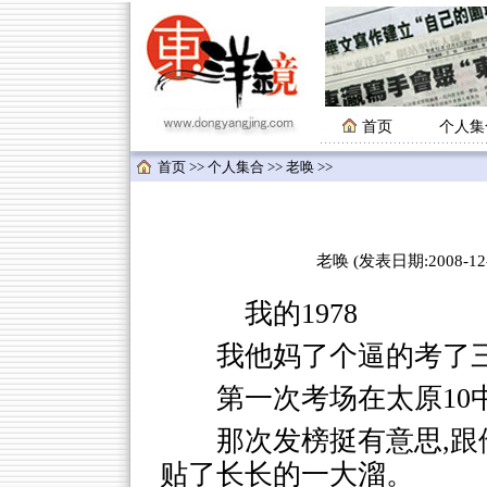
首页
个人集
首页
>>
个人集合
>>
老唤
>>
老唤 (发表日期:2008-12-
我的1978
我他妈了个逼的考了三
第一次考场在太原10
那次发榜挺有意思,跟
贴了长长的一大溜。