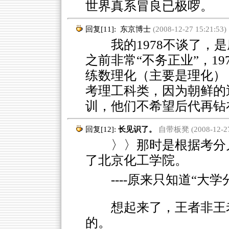
世界真系冒良已极啰。
回复[11]:
东京博士
(2008-12-27 15:21:53)
我的1978不谈了，是
之前非常“不务正业”，1
练数理化（主要是理化）
考理工科类，因为朝鲜的
训，他们不希望后代再钻
回复[12]:
长见识了。
自带板凳 (2008-12-27 
〉〉那时是根据考分儿
了北京化工学院。
----原来只知道“大
想起来了，王者非王
的。