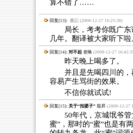
算不错了……
回复[13]:
書記 (2008-12-27 16:25:38)
局长，考考你既广东语
几年。翻译被大家听下啦
回复[14]:
对不起
老唤
(2008-12-27 16:42:3
昨天晚上喝多了。
并且是先喝四川的，
容易产生骂街的效果。
不信你就试试!
回复[15]:
关于“拍婆子”
龍昇
(2008-12-27 1
50年代，京城氓爷管女
蜜”，那时的“蜜”也是有
的转九条龙。此“蜜”词源自