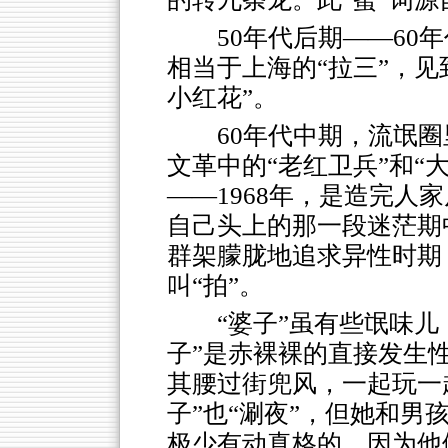
50年代后期——60
相当于上海的“拉三”，
小红花”。
60年代中期，流氓圈
文革中的“老红卫兵”和“大
——1968年，是造完人
自己头上的那一段迷茫期
群架朦胧地追求异性时期
叫“拍”。
“婆子”虽有些氓味儿
子”是赤裸裸的直接发生
其腰过街兜风，一起玩一
子”也“涮夜”，但她和
极少有动真格的，因为他