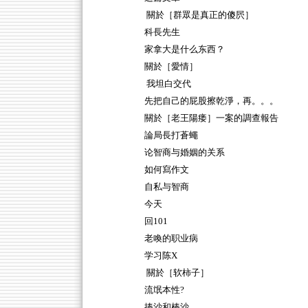
關於［群眾是真正的傻屄］
科長先生
家拿大是什么东西？
關於［愛情］
我坦白交代
先把自己的屁股擦乾淨，再。。。
關於［老王陽痿］一案的調查報告
論局長打蒼蠅
论智商与婚姻的关系
如何寫作文
自私与智商
今天
回101
老喚的职业病
学习陈X
關於［软柿子］
流氓本性?
捧沙和棒沙