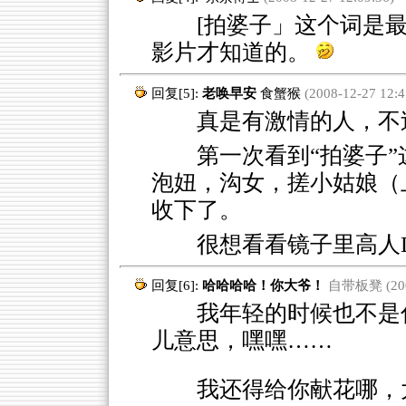
[拍婆子」这个词是最
影片才知道的。
回复[5]:
老唤早安
食蟹猴
(2008-12-27 12:4
真是有激情的人，不过
第一次看到“拍婆子
泡妞，沟女，搓小姑娘（上海话
收下了。
很想看看镜子里高人D
回复[6]:
哈哈哈哈！你大爷！
自带板凳 (2008
我年轻的时候也不是什
儿意思，嘿嘿……
我还得给你献花哪，