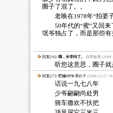
圈子了混了。。
老唤在1978年“拍婆
50年代的“蜜”又回
氓爷独占了，而是那些有
回复[16]:
哦，长学问了。
自带板凳 (2008-12
听您这意思，圈子就
回复[17]:
打油1978
黑白子
(2008-12-27 18:
话说一九七八年
少爷翩翩尚处男
骑车撒欢不扶把
顶风尿它三米三