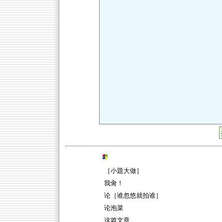
［小題大做］
我肏！
论［谁忽悠就拍谁］
论泡菜
这篇文章