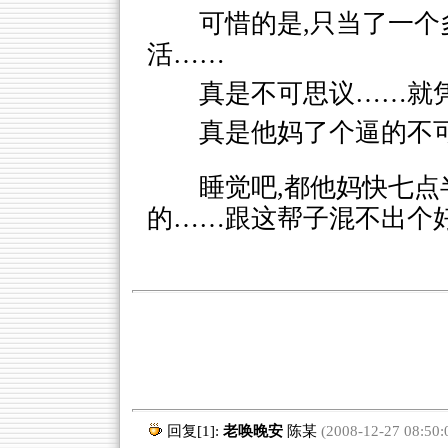
可惜的是,只当了一
活……
真是不可思议……就
真是他妈了个逼的不
睡觉吧,都他妈快七
的……跟这帮子混不出个好
回复[1]:
老唤晚安
陈某
(2008-12-27 08:50: