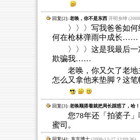
回复[2]:
老唤，你不是东西
开明乡绅 (2008-1
〉〉〉写我爸爸如何给地
何在枪林弹雨中成长……
〉〉〉这是我最后一
欺骗我……
老唤，你又欠了老地
怎么又拿他来垫脚？这笔
回复[3]:
老唤顺搭着就把局长踩惑了，哈！
您78年还「拍婆子」哪
蜜司。
回复[4]:
东京博士
(2008-12-27 12:09:36)