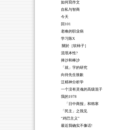
如何寫作文
自私与智商
今天
回101
老喚的职业病
学习陈X
關於［软柿子］
流氓本性?
捧沙和棒沙
「就」字的研究
向待先生致歉
泛精神分析学
一个没有灵魂的高级混子
我的1978
「日中商报」和韩寒
「民主」之我见
“鸡巴主义”
最近我确实不像话!