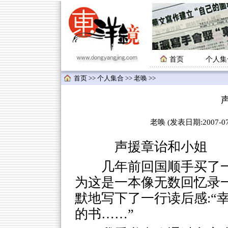
首页
个人集
首页
>>
个人集合
>>
老唤
>>
老唤 (发表日期:2007-07-
声援章诒和小姐
几年前回国顺手买了
为这是一本像无数回忆录
默地写下了一行读后感:“
的书……”