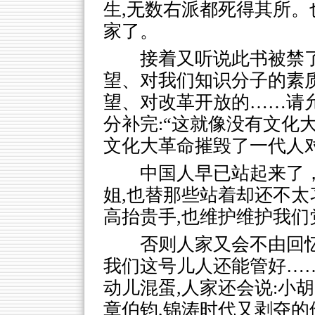
生,无数右派都死得其所
家了。
接着又听说此书被禁
望、对我们知识分子的素
望、对改革开放的……请
分补完:“这就像没有文化
文化大革命摧毁了一代人
中国人早已站起来了
姐,也替那些站着却还不
高抬贵手,也维护维护我们
否则人家又会不由回忆
我们这号儿人还能管好……
动儿混蛋,人家还会说:小
章伯钧,锦涛时代又剥夺