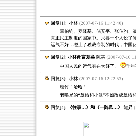
回复[1]:
小林
(2007-07-16 11:42:40)
章伯钧、罗隆基、储安平、张伯驹、聂
真正民主制度的国家中。只要一个人说了
运气不好，碰上了独裁专制的时代，中国
回复[2]:
小林此言差矣
陈某
(2007-07-16 11
中国人民的运气实在太好了。
千年
回复[3]:
小林
(2007-07-16 12:22:53)
斑竹！哈哈！
老唤兄的“章诒和小姐”不如改成章诒
回复[4]:
《往事…》和《一阵风…》
龍昇
(