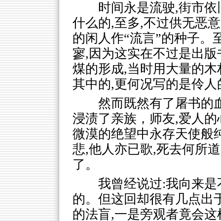
时间永是流驶,街市依
什么的,至多,不过供无恶
的闲人作“流言”的种子。
寥,因为这实在不过是出版
煤的形成,当时用大量的木
其中的,更何况写的是伶人
然而既然有了屠书的
浸渍了亲族，师友,爱人的
微漠的绝望中永存天使般纯
悲,他人亦已歌,死去何所道
了。
我曾经说过:我向来
的。但这回却很有几点出
的法盲,一是旁观者竟会这