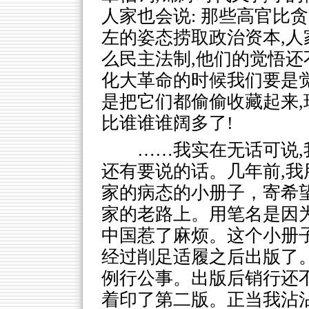
人家也会说: 那些高官比
左的姿态捞取政治资本,人
么民主法制,他们的觉悟还
化大革命的时候我们要是
是把它们都偷偷收藏起来,
比谁谁谁阔多了!
……我实在无话可说,
还有要说的话。几年前,
家的病态的小册子，寄希
家的老路上。用笔名是因
中国惹了麻烦。这个小册子
经过削足适履之后出版了。
例行公事。出版后销行还
着印了第二版。正当我沾