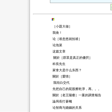
［小題大做］
我肏！
论［谁忽悠就拍谁］
论泡菜
这篇文章
關於［群眾是真正的傻屄］
科長先生
家拿大是什么东西？
關於［愛情］
我坦白交代
先把自己的屁股擦乾淨，再。。。
關於［老王陽痿］一案的調查報告
論局長打蒼蠅
论智商与婚姻的关系