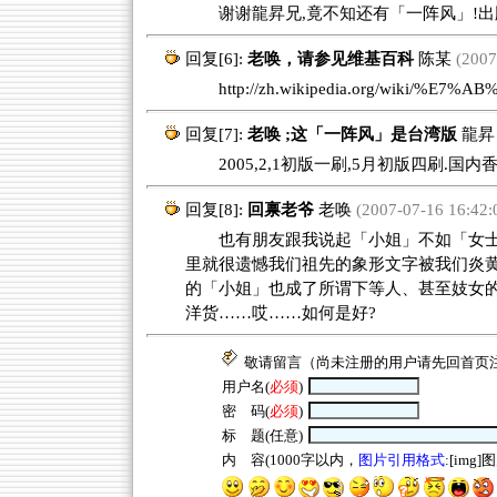
谢谢龍昇兄,竟不知还有「一阵风」!出
回复[6]:
老唤，请参见维基百科
陈某
(2007
http://zh.wikipedia.org/wiki/%E
回复[7]:
老唤 ;这「一阵风」是台湾版
龍昇
2005,2,1初版一刷,5月初版四刷.国内
回复[8]:
回禀老爷
老唤
(2007-07-16 16:42:
也有朋友跟我说起「小姐」不如「女士
里就很遗憾我们祖先的象形文字被我们炎黄
的「小姐」也成了所谓下等人、甚至妓女
洋货……哎……如何是好?
敬请留言（尚未注册的用户请先回
首页
用户名(
必须
)
密 码(
必须
)
标 题(任意)
内 容(1000字以内，
图片引用格式
:[img]